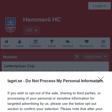
Logga in
Hammarö HC
U15
Start
Laget
Kalender
Serier
Gästbok
Sponsorer
Mer
Nyheter
Lagnyheter
Lotteripriser Cup
Hej Föräldrar! Vi tänkte anordna ett lotteri på våran cup 14-15 Mars. För att dra in pengar till lagkassan.Vi vill gärna få hjälp med priser. Kolla runt blan känningar och jaga gärna lite priser ni som kan och vill. Ni kan lämna de till mig ( Erik 0735110396)innan eller ta med på Lör morgon
U15
6 mar
0
laget.se -
Do Not Process My Personal Information
Cafeteria V40
För info så har vi ansvaret att bemanna cafeterian V40 inkl. insläppet på A-lagsmatchen på söndagseftermiddagen. Kallelser skickas under morgondagen.
If you wish to opt-out of the sale, sharing to third parties, or
U15
22 sep 2025
0
processing of your personal or sensitive information for
targeted advertising by us, please use the below opt-out
Kläder och sponsring
section to confirm your selection. Please note that after your