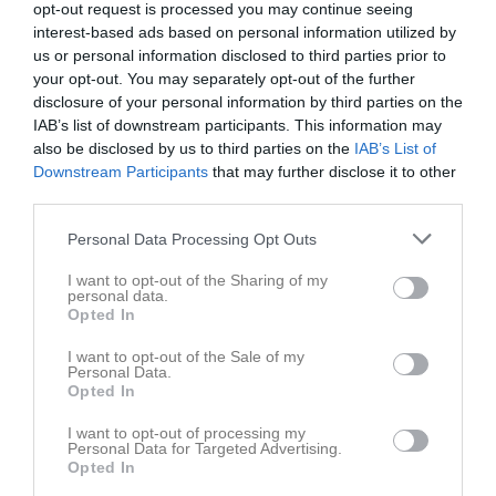
Hej! Vi har tänkt att ta fram en byxa och en tröja till laget denna säsong . Ni barn som ej har provat får ta er till HS och prova. Gärna denna v , vill göra beställning nästa v . Ang stl så kontakta Erik 0735110396. Kostnad för byxa / Tröja: 500kr Sponsring : Tanken är att sälja sponsorplats på ryggen. 5000kr inkl tryckkostnader. Syftet är att vi vill jobba in pengar till lagkassan för kommande cuper etc … Så ni som har eller känner någon med företag , får gärna promota detta . Kontakt mail sponsring fredholmjohan@icloud.com eller erik.lundell@bestseller.com Tack på förhand// Mvh Ledarna
opt-out request is processed you may continue seeing
U15
19 aug 2025
0
interest-based ads based on personal information utilized by
us or personal information disclosed to third parties prior to
Visa fler nyheter
your opt-out. You may separately opt-out of the further
disclosure of your personal information by third parties on the
Nyheter från föreningen
IAB’s list of downstream participants. This information may
also be disclosed by us to third parties on the
IAB’s List of
En riktig succévecka för Hammarö HC:s Sommarcamp!
Downstream Participants
that may further disclose it to other
24 jun
UPPDATERING: SOMMARHOCKEYCAMP HAMMARÖ HC – VECKA 32
third parties.
Personal Data Processing Opt Outs
Kalender
På gång
I want to opt-out of the Sharing of my
11 aug, 17:00
Träning
personal data.
Opted In
12 aug, 17:00
Träning
I want to opt-out of the Sale of my
14 aug, 17:00
Träning
Personal Data.
Opted In
15 aug, 09:00
Träning
I want to opt-out of processing my
16 aug, 09:00
Träning
Personal Data for Targeted Advertising.
Opted In
Kalenderöversikt