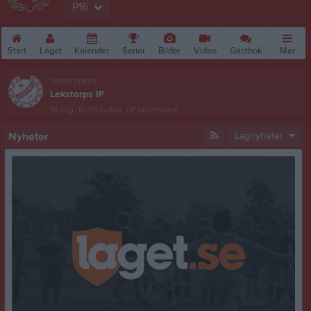
P16
Start
Laget
Kalender
Serier
Bilder
Video
Gästbok
Mer
Nästa match
Lekstorps IF
16 aug, 10:30
Gråbo, LP idrottspark
Nyheter
Lagnyheter