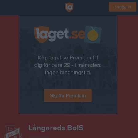
Logga in
Långareds BoIS