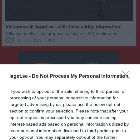
Välkomna till laget.se – Här finns viktig information!
Välkommen till er nya gruppsida på laget.se! Den blir central i all kommunikation mellan aktiva, ledare, föräldrar och andra intresserade. För att komma igång direkt med en bra kommunikation i och omkring gruppen finns ett antal viktiga punkter för sidans administratör: • Logga in och lägga till alla aktiva och ledare under Medlemmar. • Fylla på kalendern med alla inplanerade aktiviteter. Matcher läggs till via Serier medan träningar och andra aktiviteter läggs till via Aktiviteter. • Skriv nyheter löpande och berätta om verksamheten. I takt med att nya nyheter läggs till kommer den här nyhetstexten att försvinna. Om någon i gruppen har frågor om laget.se är man alltid välkommen att kontakta vår support på support@laget.se eller 019-15 44 00. Varmt välkomna till laget.se!
P16
5 okt 2022
0
laget.se -
Do Not Process My Personal Information
If you wish to opt-out of the sale, sharing to third parties, or
processing of your personal or sensitive information for
targeted advertising by us, please use the below opt-out
section to confirm your selection. Please note that after your
opt-out request is processed you may continue seeing
interest-based ads based on personal information utilized by
us or personal information disclosed to third parties prior to
your opt-out. You may separately opt-out of the further