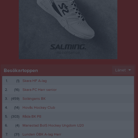
Besökartoppen
Länet
1.
(1)
Skara HF A-lag
2.
(16)
Skara FC Herr senior
3.
(459)
Solängens BK
4.
(14)
Hovås Hockey Club
5.
(303)
Råda BK P8
6.
(4)
Mariestad BoIS Hockey Ungdom U20
7.
(31)
Lunden ÖBK A-lag Herr