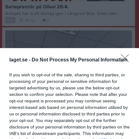
Seriepremiär på Ollevi 26/4.
Äntligen har vi ett damlag igen i Långared Bois. Solen skiner, kiosken är öppen. Hoppas vi ses.
Dam
26 apr
0
laget.se -
Do Not Process My Personal Information
If you wish to opt-out of the sale, sharing to third parties, or
processing of your personal or sensitive information for
targeted advertising by us, please use the below opt-out
section to confirm your selection. Please note that after your
opt-out request is processed you may continue seeing
interest-based ads based on personal information utilized by
us or personal information disclosed to third parties prior to
your opt-out. You may separately opt-out of the further
BIF Cup 2026
disclosure of your personal information by third parties on the
Långared Bois dam deltog i BIF cup 10 januari. Vi blev trea i gruppen med fyra lag och gick tyvärr inte vidare. Bra kämpat.
IAB’s list of downstream participants. This information may