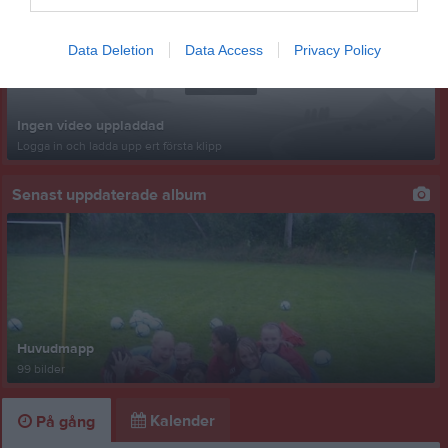
Data Deletion
Data Access
Privacy Policy
Ingen video uppladdad
Logga in och ladda upp ert första klipp
Senast uppdaterade album
Huvudmapp
99 bilder
Kalender
På gång