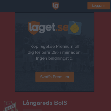
Logga in
Långareds BoIS