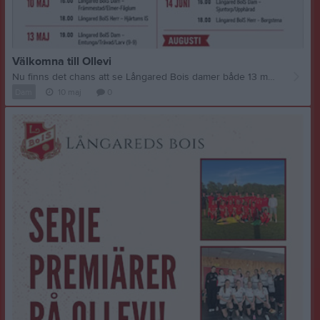
Välkomna till Ollevi
Nu finns det chans att se Långared Bois damer både 13 maj 19:00 samt söndag 17 maj 16:00. Hoppas ni kan komma och heja fram våra damer till nya poäng. Och tack för fantastisk uppslutning under våra två första matcher på Ollevi.
Dam
10 maj
0