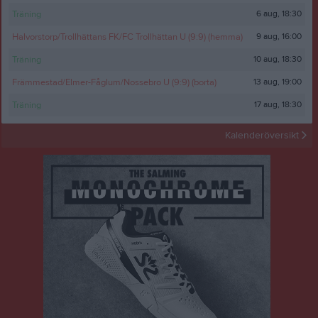
6 aug, 18:30
Träning
9 aug, 16:00
Halvorstorp/Trollhättans FK/FC Trollhättan U (9:9) (hemma)
10 aug, 18:30
Träning
13 aug, 19:00
Främmestad/Elmer-Fåglum/Nossebro U (9:9) (borta)
17 aug, 18:30
Träning
Kalenderöversikt