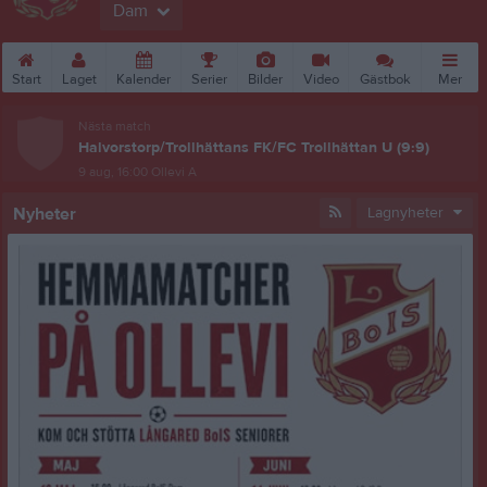
Dam
Start
Laget
Kalender
Serier
Bilder
Video
Gästbok
Mer
Nästa match
Halvorstorp/Trollhättans FK/FC Trollhättan U (9:9)
9 aug, 16:00
Ollevi A
Nyheter
Lagnyheter