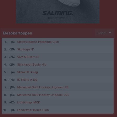
Besökartoppen
Länet
1.
(6)
Slottsskogens Petanque Club
2.
(25)
Skultorps IF
3.
(26)
Vara SK Herr A1
4.
(29)
Sällskapet Boule Hjo
5.
(4)
Skara HF A-lag
6.
(78)
IK Svane A-lag
7.
(10)
Mariestad BoIS Hockey Ungdom U18
8.
(13)
Mariestad BoIS Hockey Ungdom U20
9.
(62)
Lidköpings MCK
10.
(8)
Landvetter Boule Club