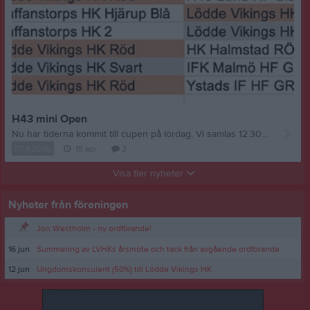
H43 mini Open
Nu har tiderna kommit till cupen på lördag. Vi samlas 12.30 på Fäladshallen, Svenshögsvägen 25A, LUND. Ta med er kläder för innehandboll och mörka shorts. Det finns kiosk i hallen. //Ledarna
P7 (f.2018)
15 apr
2
Visa fler nyheter
Nyheter från föreningen
Jon Westholm - ny ordförande!
16 jun
Summering av LVHKs årsmöte och tack från avgående ordförande
12 jun
Ungdomskonsulent (50%) till Lödde Vikings HK