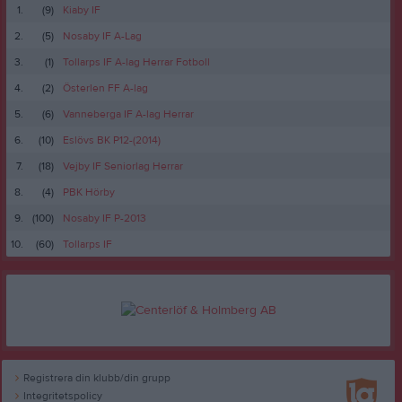
1.
(9)
Kiaby IF
2.
(5)
Nosaby IF A-Lag
3.
(1)
Tollarps IF A-lag Herrar Fotboll
4.
(2)
Österlen FF A-lag
5.
(6)
Vanneberga IF A-lag Herrar
6.
(10)
Eslövs BK P12-(2014)
7.
(18)
Vejby IF Seniorlag Herrar
8.
(4)
PBK Hörby
9.
(100)
Nosaby IF P-2013
10.
(60)
Tollarps IF
Registrera din klubb/din grupp
Integritetspolicy