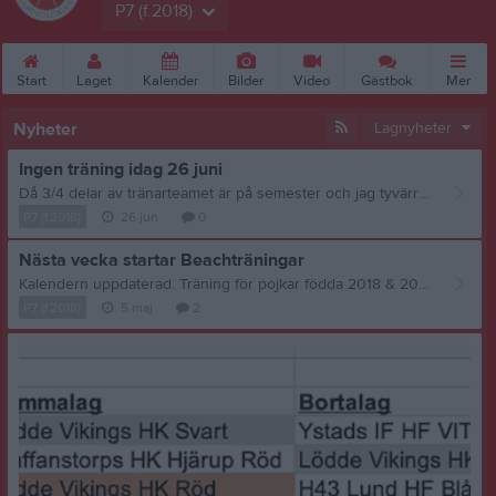
P7 (f.2018)
Start
Laget
Kalender
Bilder
Video
Gästbok
Mer
Nyheter
Lagnyheter
Ingen träning idag 26 juni
Då 3/4 delar av tränarteamet är på semester och jag tyvärr vakar över min far så måste vi ställa in kvällens träning.
P7 (f.2018)
26 jun
0
Nästa vecka startar Beachträningar
Kalendern uppdaterad. Träning för pojkar födda 2018 & 2019 (P8 och P7 säsongen 26/27) Tolvåker beach Onsdagar 17.00-18.00 Fredagar 16.30-17.30, tillsamans med F7 och F8. Vi ses! //Bjarne
P7 (f.2018)
5 maj
2