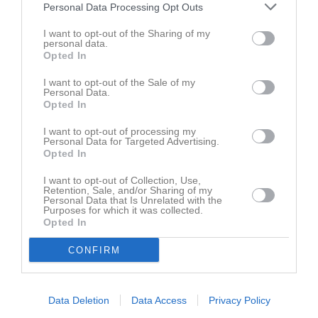
Personal Data Processing Opt Outs
Ingen video uppladdad
I want to opt-out of the Sharing of my
Logga in och ladda upp ert första klipp
personal data.
Opted In
Senast uppdaterade album
I want to opt-out of the Sale of my
Personal Data.
Opted In
I want to opt-out of processing my
Personal Data for Targeted Advertising.
Opted In
I want to opt-out of Collection, Use,
Inget album finns skapat
Retention, Sale, and/or Sharing of my
Logga in som administratör och skapa ert första album
Personal Data that Is Unrelated with the
Purposes for which it was collected.
Opted In
Kalender
På gång
CONFIRM
Inga kommande aktiviteter
Data Deletion
Data Access
Privacy Policy