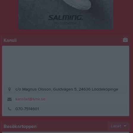
Kansli
c/o Magnus Olsson, Guldvägen 5, 24636 Löddeköpinge
kansliet@lvhk.se
070-7514601
Besökartoppen
Länet