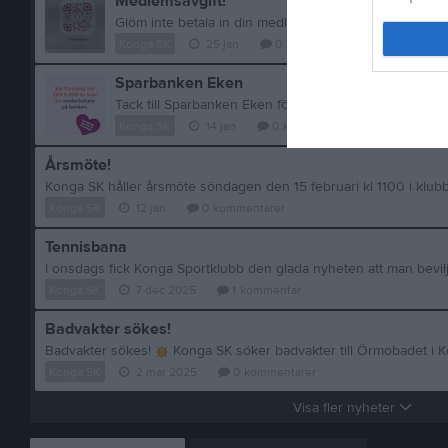
Medlemsavgift!
Konga SK
25 jan
0
kommentarer
Sparbanken Eken
Tack till Sparbanken Eken för den fina julgåvan
. Vi är stolta över at
Konga SK
14 jan
0
kommentarer
Årsmöte!
Konga SK
12 jan
0
kommentarer
Tennisbana
Konga SK
7 dec 2025
1
kommentar
Badvakter sökes!
Badvakter sökes!
Konga SK söker badvakter till Örmobadet i Konga. Du som söker ska ha fyllt 15 år innan sommarjobbet startar. Arbetsbeskrivning: Tillsammans med en kollega ansvarar du för säkerheten i och omkring bassängerna samt sköter om kioskförsäljning och inträde. Bassänger, området kring bassängerna, omklädningsrum inkl. duschar och toaletter ska städas och hållas rent. Du arbetar i regel varannan vecka och är ledig varannan vecka. Örmobadet håller öppet hela sommarlovet + torsdag-söndag vecka 22 oc
Konga SK
2 mar 2025
0
kommentarer
Visa fler nyheter