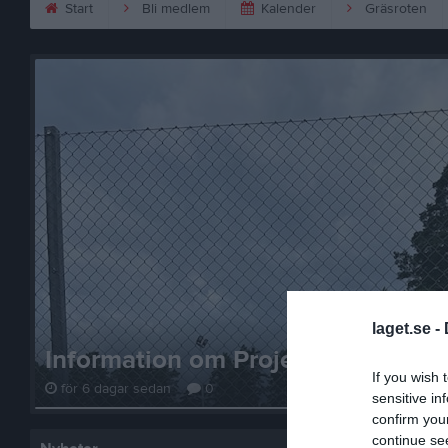
Start
Bli medlem
Kalender
Gräsroten
laget.se -
Information om Projektet - Ny Ten
If you wish 
för 6 dagar sedan
0
sensitive in
confirm you
continue se