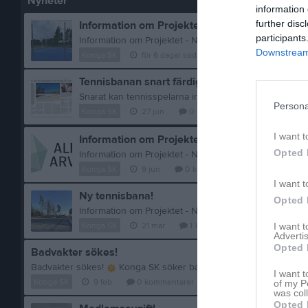
Nyheter
information 
further disc
Information om Projektet - Ny Tennisbana
participants
Downstream 
Konga SK
för 6 dagar sedan
0
kommentarer
Tennisbanan snart färdig!
Snarat kan tennisspelarna inta Konga SK:s nya tennis
Persona
Konga SK
27 jun
0
kommentarer
I want t
Information om Projektet - Ny Tennisbana
Opted 
Konga SK
9 jun
0
kommentarer
I want t
Ny tennisbana!
Opted 
Konga SK
21 mar
1
kommentar
I want 
Advertis
Opted 
Badvakter sökes!
Badvakter sökes!
Konga SK söker badvakter till Örmobadet i Konga. Du som söker ska ha fyllt 15 år. Arbetsbeskrivning: Du arbetar enligt schema och alltid tillsammans med en kollega. Arbetet innebär att du ansvarar för säkerheten i och omkring bassängerna samt sköter om kioskförsäljning och inträde. Bassänger samt området kring bassängerna och omklädningsrum inkl. duschar och toaletter ska städas och hållas rent. God simkunnighe
I want t
Konga SK
9 feb
0
kommentarer
of my P
was col
Opted 