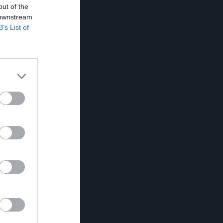
out of the
 downstream
B’s List of
Länet