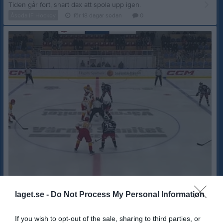
Tiden går fort, snart dax att spola upp igen.
Åseda IF Hockey
för 18 dagar sedan
0
Serien klar för säsongen 26/27
laget.se -
Do Not Process My Personal Information
En mycket tidig seriestart För att se serien. Klicka på fliken "Mer" och under Matchen Online finner du "HockeyTvåan B 26", klicka på den och du kommer till Serien.😮
Åseda IF Hockey
3 jul
3
If you wish to opt-out of the sale, sharing to third parties, or