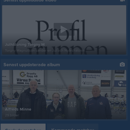
Senast uppladdade video
Julhälsning Torgny M
Torgny Magnusson sänder en Jul och Nyårshälsnin...
Senast uppdaterade album
Alfreds Minne
29 bilder