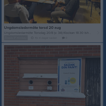
Ungdomsledarmöte torsd 20 aug
Ungdomsledarmöte Torsdag 20/8 (v. 34) Klockan 18.30 Ishallens kafeteria På agendan: Uppstart av säsongen 2026/2027 OBS! Vi önskar minst 1 från varje ungdomslag
Åseda IF Hockey
för 4 dagar sedan
0