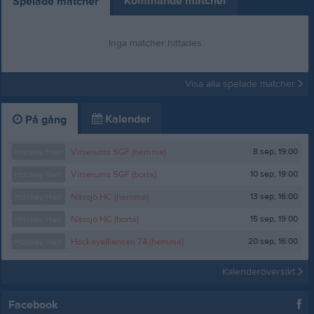
Kommande matcher
Spelade matcher
Inga matcher hittades
Visa alla spelade matcher
Kalender
På gång
8 sep, 19:00
Hockey Herr
Virserums SGF (hemma)
10 sep, 19:00
Hockey Herr
Virserums SGF (borta)
13 sep, 16:00
Hockey Herr
Nässjö HC (hemma)
15 sep, 19:00
Hockey Herr
Nässjö HC (borta)
20 sep, 16:00
Hockey Herr
Hockeyalliansen 74 (hemma)
Kalenderöversikt
Facebook