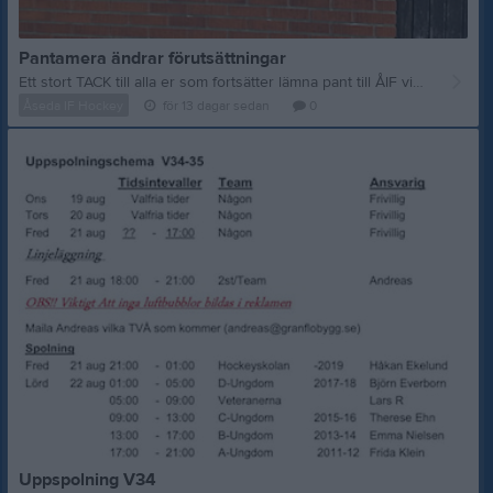
Pantamera ändrar förutsättningar
Ett stort TACK till alla er som fortsätter lämna pant till ÅIF vid pantinsamlingen vis Ishallen Pantamera har nu ändrat förutsättningarna så alla flaskor scannas, detta innebär att föreningen inte får betalt för burkar och flaskor som är ihopknycklade eller utan etikett: vi är mycket tacksamma om ni lämnar "hela" burkar och flaskor. Det går fortfarande bra att lämna utlä'ndska burkar, föreningen får fortsatt en liten summa även för dessa. Tack för ert bidrag till föreningens verksamhet. Åseda IF Hockey
Åseda IF Hockey
för 13 dagar sedan
0
Uppspolning V34