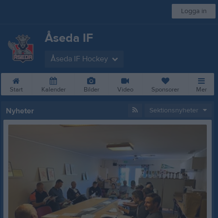
Logga in
Åseda IF
Åseda IF Hockey
Start
Kalender
Bilder
Video
Sponsorer
Mer
Nyheter
Sektionsnyheter