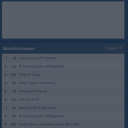
Besökartoppen
Länet
1.
(1)
Lönashult GoIF Triathlon
2.
(2)
IF Troja-Ljungby U18 Regional
3.
(10)
Torpa IF A-lag
4.
(8)
Växjö Vipers Utveckling
5.
(7)
Alvesta GIF Herrar
6.
(12)
Lidhults GoIF
7.
(9)
Räppe GoIF A-lag Herrar
8.
(6)
IF Troja-Ljungby U16 Regional
9.
(44)
Växjö Vipers Utveckling Växjö IBK U P12