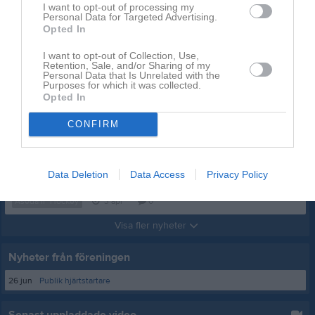
I want to opt-out of processing my
Personal Data for Targeted Advertising.
Opted In
I want to opt-out of Collection, Use,
Retention, Sale, and/or Sharing of my
Personal Data that Is Unrelated with the
Purposes for which it was collected.
Opted In
CONFIRM
Öppen IS
Data Deletion
Data Access
Privacy Policy
5 och 12 April
Åseda IF Hockey
3 apr
0
Visa fler nyheter
Nyheter från föreningen
26 jun
Publik hjärtstartare