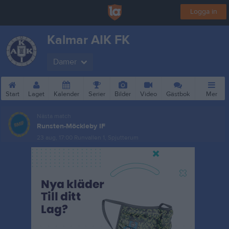
Logga in
Kalmar AIK FK
Damer
Start
Laget
Kalender
Serier
Bilder
Video
Gästbok
Mer
Nästa match
Runsten-Möckleby IF
23 aug, 17:00
Runvallen 1, Spjutterum