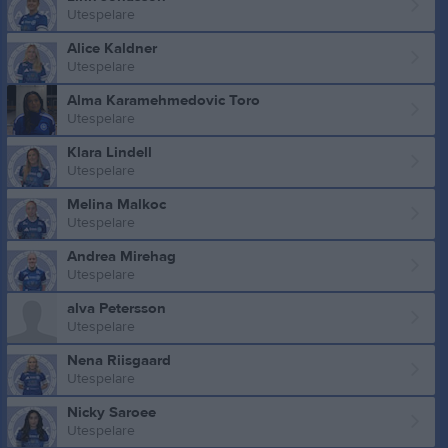
Utespelare
Alice Kaldner
Utespelare
Alma Karamehmedovic Toro
Utespelare
Klara Lindell
Utespelare
Melina Malkoc
Utespelare
Andrea Mirehag
Utespelare
alva Petersson
Utespelare
Nena Riisgaard
Utespelare
Nicky Saroee
Utespelare