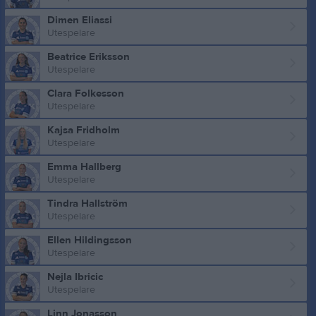
Dimen Eliassi
Utespelare
Beatrice Eriksson
Utespelare
Clara Folkesson
Utespelare
Kajsa Fridholm
Utespelare
Emma Hallberg
Utespelare
Tindra Hallström
Utespelare
Ellen Hildingsson
Utespelare
Nejla Ibricic
Utespelare
Linn Jonasson