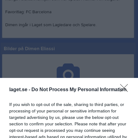
Favoritlag: FC Barcelona
Dimen ingår i Laget som Lagledare och Spelare.
Bilder på Dimen Eliassi
laget.se -
Do Not Process My Personal Information
Inga bilder hittades
If you wish to opt-out of the sale, sharing to third parties, or
processing of your personal or sensitive information for
Statistik för Dimen Eliassi
targeted advertising by us, please use the below opt-out
section to confirm your selection. Please note that after your
Serie/Cup
M
G
A
GK
RK
P
opt-out request is processed you may continue seeing
interest-based ads based on personal information utilized by
Div 3 SÖ Dam
3
0
0
0
0
0