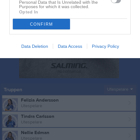
Personal Data that Is Unrelated with the
Purposes for which it was collected.
Opted In
CONFIRM
Data Deletion
Data Access
Privacy Policy
Truppen
Utespelare
Felizia Andersson
Utespelare
Tindra Carlsson
Utespelare
Nellie Edman
Utespelare