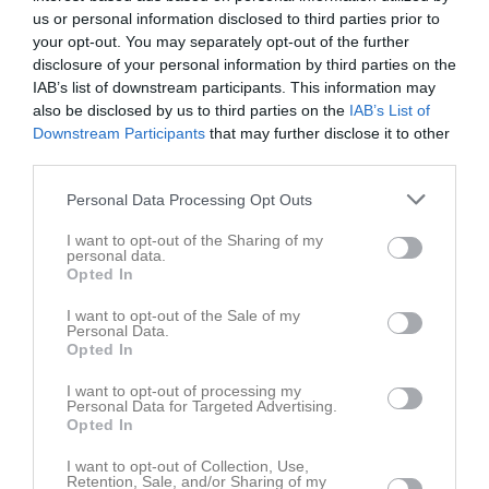
us or personal information disclosed to third parties prior to
Total
3
0
0
0
0
0
your opt-out. You may separately opt-out of the further
disclosure of your personal information by third parties on the
M
Spelade matcher
G
Mål
A
Assist
GK
Gula kort
IAB’s list of downstream participants. This information may
RK
Röda kort
P
Poäng
also be disclosed by us to third parties on the
IAB’s List of
Downstream Participants
that may further disclose it to other
third parties.
Aktivitet för Dimen Eliassi
Personal Data Processing Opt Outs
I want to opt-out of the Sharing of my
personal data.
Opted In
I want to opt-out of the Sale of my
Personal Data.
Dimen Eliassi har ingen aktivitet i föreningen
Opted In
I want to opt-out of processing my
Personal Data for Targeted Advertising.
Opted In
I want to opt-out of Collection, Use,
Retention, Sale, and/or Sharing of my