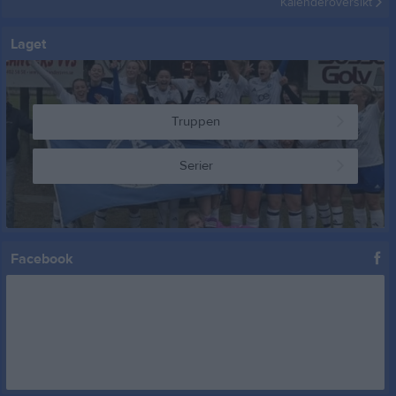
Kalenderöversikt
Laget
Truppen
Serier
Facebook