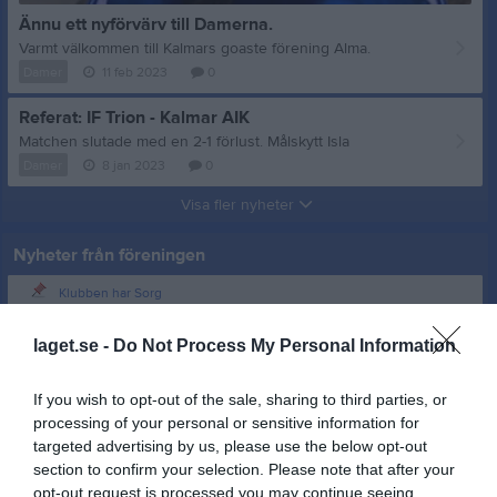
Ännu ett nyförvärv till Damerna.
Varmt välkommen till Kalmars goaste förening Alma.
Damer
11 feb 2023
0
Referat: IF Trion - Kalmar AIK
Matchen slutade med en 2-1 förlust. Målskytt Isla
Damer
8 jan 2023
0
Visa fler nyheter
Nyheter från föreningen
Klubben har Sorg
10 jun
Kallelse till årsmöte
laget.se -
Do Not Process My Personal Information
If you wish to opt-out of the sale, sharing to third parties, or
processing of your personal or sensitive information for
targeted advertising by us, please use the below opt-out
section to confirm your selection. Please note that after your
opt-out request is processed you may continue seeing