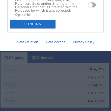
Senast uppdaterade album
Retention, Sale, and/or Sharing of my
Personal Data that Is Unrelated with the
Purposes for which it was collected.
Opted In
CONFIRM
Spelbilder
Data Deletion
Data Access
Privacy Policy
1 bild
Kalender
På gång
8 aug, 11:00
Träning
10 aug, 20:00
Träning
12 aug, 19:30
Träning
13 aug, 20:45
Träning
17 aug, 20:00
Träning