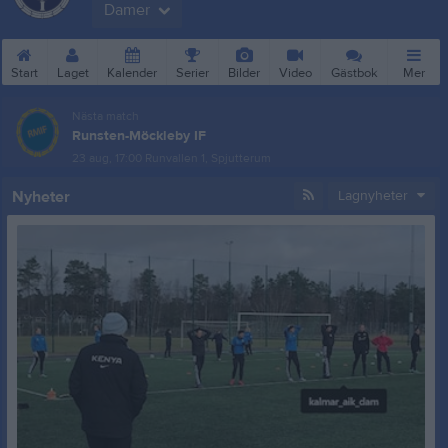
Damer
Start
Laget
Kalender
Serier
Bilder
Video
Gästbok
Mer
Nästa match
Runsten-Möckleby IF
23 aug, 17:00
Runvallen 1, Spjutterum
Nyheter
Lagnyheter