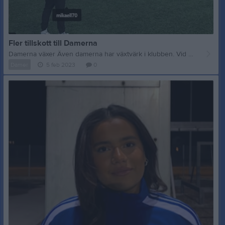
Fler tillskott till Damerna
Damerna växer Även damerna har växtvärk i klubben. Vid Juletid hade vi cirka 21 klara spelare, men nu är vi uppe i 26, och fler kommer det bli :-) 1. Nicky Saroee 15 år från IFK Kalmar Varför KAIK? Gött med ett nytt lag och starta från allra första början med nya spelare. 2. Nicole Gunnarsson 20 år från Orrefors Varför KAIK? Kul med nya utmaningar! 3. Alice Fransson 21 år från Madesjö Varför KAIK? Jättekul att vara med i ett nystartat damlag och får vara med på den resan. Väldigt kul med ett nytt lag att skapa minnen och historia med. 4. Tea Ward Gröhn 16 år från Ljungbyholm Varför KAIK? Kul med nytt lag och få vara med och skapa något nytt! 5. Olivia Karlsson 22 år från Tvärskog Varför KAIK? Kändes skönt att börja i ett nystartat damlag då jag kände att jag kunde släppa mina krav på mig själv lite mer, då jag inte spelat på ett par år. Sedan är de kul med just KAIK då det finns lite familjehistoria. 6. Juliana Dano 16 år från Blomstermåla Sist, men inte minst, så har vi presenterat en ny tränare på damsidan. Vi hälsar Linda Arvidsson varmt välkommen till Kalmar AIK. Ett längre reportage kommer så småningom med henne. Som ni förstår så mår klubben bättre än på länge, och mycket är tjejernas förtjänst som kommit in med ny energi som smittar av sig. Nu slår vi inte av på takten utan växlar upp till nästa växel.... Heja kamrater av AIK...
Damer
5 feb 2023
0