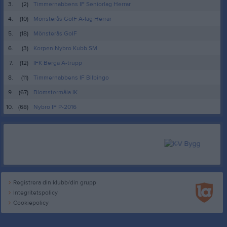
3.
(2)
Timmernabbens IF Seniorlag Herrar
4.
(10)
Mönsterås GoIF A-lag Herrar
5.
(18)
Mönsterås GoIF
6.
(3)
Korpen Nybro Kubb SM
7.
(12)
IFK Berga A-trupp
8.
(11)
Timmernabbens IF Bilbingo
9.
(67)
Blomstermåla IK
10.
(68)
Nybro IF P-2016
Registrera din klubb/din grupp
Integritetspolicy
Cookiepolicy