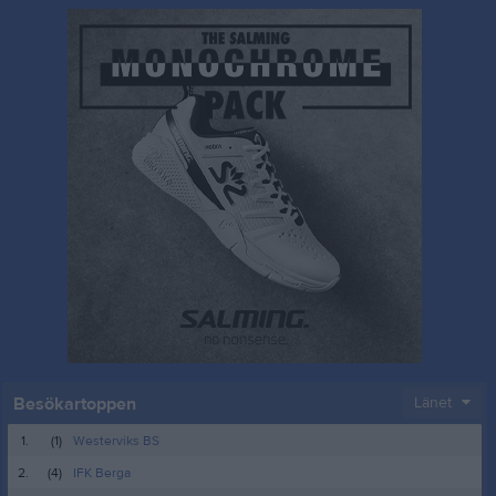
Besökartoppen
Länet
1.
(1)
Westerviks BS
2.
(4)
IFK Berga