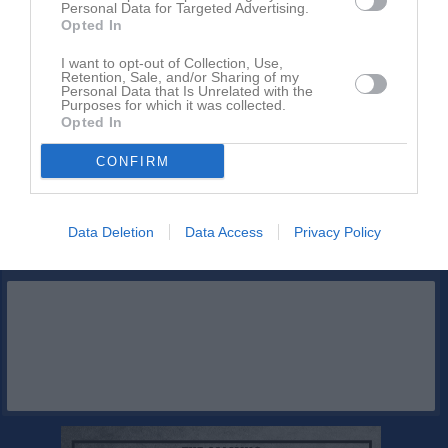
Inget album finns skapat
Personal Data for Targeted Advertising.
Opted In
Logga in som administratör och skapa ert första album
I want to opt-out of Collection, Use,
Retention, Sale, and/or Sharing of my
Kalender
På gång
Personal Data that Is Unrelated with the
Purposes for which it was collected.
Opted In
Inga kommande aktiviteter
CONFIRM
Kalenderöversikt
Data Deletion
Data Access
Privacy Policy
Facebook