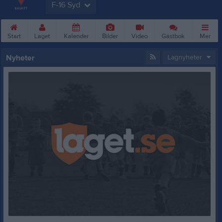
F-16 Syd
Start
Laget
Kalender
Bilder
Video
Gästbok
Mer
Nyheter
Lagnyheter