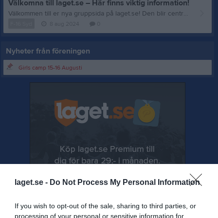
Välkomna till laget.se – Här finns viktig information!
Välkommen till er nya gruppsida på laget.se! Den blir central i all kommunikation mellan aktiva, ledare, föräldrar och andra intresserade. För att komma igång direkt med en bra kommunikation i och omkring gruppen finns ett antal viktiga punkter för sidans administratör: • Logga in och lägga till alla aktiva och ledare under Medlemmar. • Fylla på kalendern med alla inplanerade aktiviteter. Matcher läggs till via Serier medan träningar och andra aktiviteter läggs till via Aktiviteter. • Skriv nyheter löpande och berätta om verksamheten. I takt med att nya nyheter läggs till kommer den här nyhetstexten att försvinna. Om någon i gruppen har frågor om laget.se är man alltid välkommen att kontakta vår support på support@laget.se eller 019-15 44 00. Varmt välkomna till laget.se!
F-16 Syd
8 aug 2024
0
Nyheter från föreningen
Girls camp 15-16 Augusti
laget.se -
Do Not Process My Personal Information
If you wish to opt-out of the sale, sharing to third parties, or
processing of your personal or sensitive information for