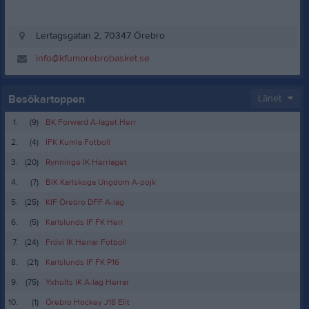
Lertagsgatan 2, 70347 Örebro
info@kfumorebrobasket.se
Besökartoppen
Länet
1.
(9)
BK Forward A-laget Herr
2.
(4)
IFK Kumla Fotboll
3.
(20)
Rynninge IK Herrlaget
4.
(7)
BIK Karlskoga Ungdom A-pojk
5.
(25)
KIF Örebro DFF A-lag
6.
(5)
Karlslunds IF FK Herr
7.
(24)
Frövi IK Herrar Fotboll
8.
(21)
Karlslunds IF FK P16
9.
(75)
Yxhults IK A-lag Herrar
10.
(1)
Örebro Hockey J18 Elit