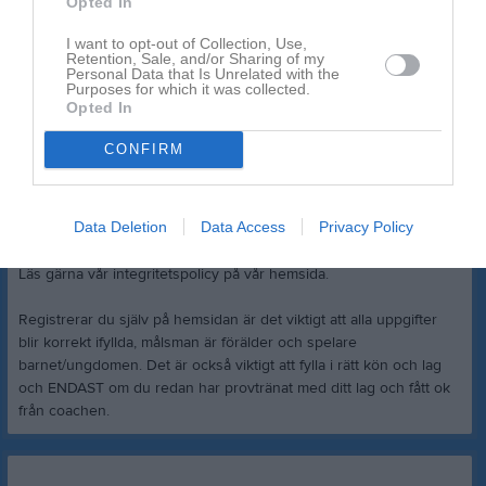
Vi behöver följande uppgifter:
Opted In
I want to opt-out of Collection, Use,
Spelarens för och efternamn
Retention, Sale, and/or Sharing of my
Spelarens mejladress och mobilnummer (om dem har det)
Personal Data that Is Unrelated with the
Purposes for which it was collected.
Fullständig adress
Opted In
Fullständigt personnummer
Målsmans namn
CONFIRM
Målsmans mejladress
Målsmans mobilnummer
Data Deletion
Data Access
Privacy Policy
Detta för att kunna registrera, licensiera och försäkra spelaren.
Alla uppgifter behandlas i enlighet med GDPR.
Läs gärna vår integritetspolicy på vår hemsida.
Registrerar du själv på hemsidan är det viktigt att alla uppgifter
blir korrekt ifyllda, målsman är förälder och spelare
barnet/ungdomen. Det är också viktigt att fylla i rätt kön och lag
och ENDAST om du redan har provtränat med ditt lag och fått ok
från coachen.