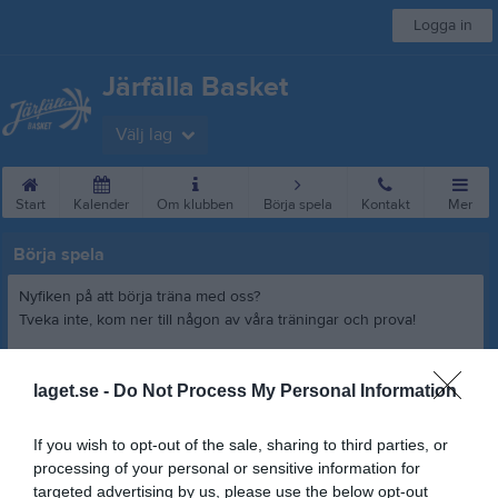
Logga in
Järfälla Basket
Välj lag
Start
Kalender
Om klubben
Börja spela
Kontakt
Mer
Börja spela
Nyfiken på att börja träna med oss?
Tveka inte, kom ner till någon av våra träningar och prova!
Här kommer lite allmän information om hur det går till
laget.se -
Do Not Process My Personal Information
För information om lag, träningstider samt ledare klicka på VÄLJ
LAG högst upp på vår hemsida och välj sedan det lag du är
If you wish to opt-out of the sale, sharing to third parties, or
intresserad av.
processing of your personal or sensitive information for
targeted advertising by us, please use the below opt-out