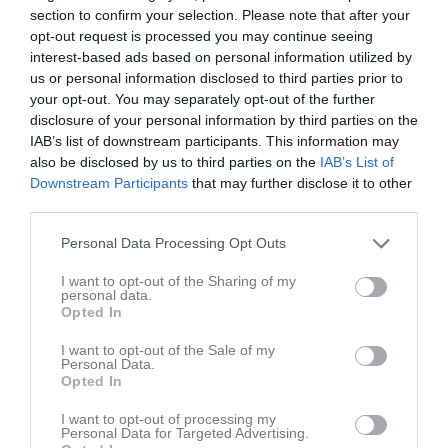
Börja med att kontakta coachen eller lagledaren för laget du är
section to confirm your selection. Please note that after your
intresserad av så kan ni bestämma en tid/dag när det passar. Om
opt-out request is processed you may continue seeing
du ringer, gör det helst på kvällstid då de flesta tränare och
interest-based ads based on personal information utilized by
lagledare arbetar eller studerar dagtid.
us or personal information disclosed to third parties prior to
your opt-out. You may separately opt-out of the further
Ta med träningskläder, träningsskor samt vattenflaska.
disclosure of your personal information by third parties on the
Observera att du endast kan komma efter överenskommelse med
IAB’s list of downstream participants. This information may
ansvarig tränare eller lagledare.
also be disclosed by us to third parties on the
IAB’s List of
Downstream Participants
that may further disclose it to other
Det går bra att "prova på " 1-2 gånger, beroende på om vi har kö
third parties.
eller inte till gruppen du är intresserad av.
Väljer du att fortsätta träna med oss så tycker vi så klart det är
Personal Data Processing Opt Outs
jättekul och du anmäler dig i första hand via din coach, på vår
hemsida (se instruktion för detta längre ner) eller med ett mejl till
I want to opt-out of the Sharing of my
personal data.
vårt kansli, info@jbbk.se
Opted In
Observera att kansliet endast tar emot mejl och behandlar alla
I want to opt-out of the Sale of my
Personal Data.
ärenden i turordning. Kansliet är inte fulltidsbemannat och kan
Opted In
därför inte ge samma service eller svara lika snabbt som ett
företag. Vi svarar därför så snabbt som vi har möjlighet.
I want to opt-out of processing my
Personal Data for Targeted Advertising.