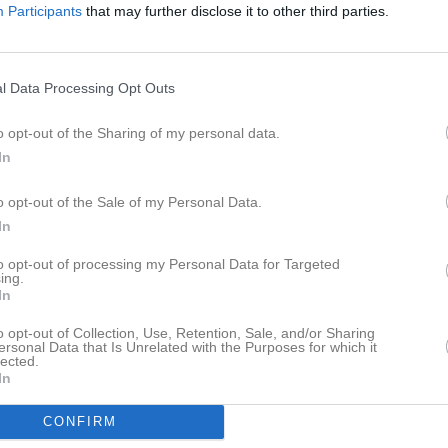
Participants
that may further disclose it to other third parties.
info@jbbk.se
pdaterade album
Besökartoppen
l Data Processing Opt Outs
1.
(1)
Djurgårdens IF Ishockeyf
o opt-out of the Sharing of my personal data.
2.
(22)
SK Neptun Simning - Si
In
3.
(3)
Djurgårdens IF Ishockeyf
 finns skapat
4.
(2)
Djurgårdens IF Ishockey
o opt-out of the Sale of my Personal Data.
administratör och skapa ert första
In
5.
(5)
Kajutan BC KAJBC
6.
(11)
AIK Handboll Damer A
to opt-out of processing my Personal Data for Targeted
ing.
7.
(8)
Trångsunds IF Team 12 -
In
8.
(7)
Djurgårdens IF Ishockey
o opt-out of Collection, Use, Retention, Sale, and/or Sharing
9.
(4)
Lidingö Sportskytteklub
ersonal Data that Is Unrelated with the Purposes for which it
lected.
10.
(10)
Roslagsbro IF P-16/17
In
CONFIRM