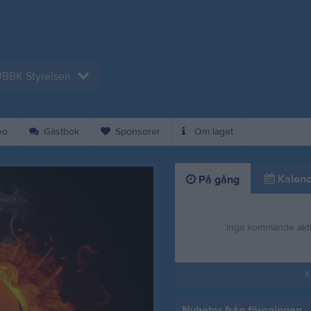
JBBK Styrelsen
eo
Gästbok
Sponsorer
Om laget
Kalend
På gång
Inga kommande akti
K
Nyheter från föreningen