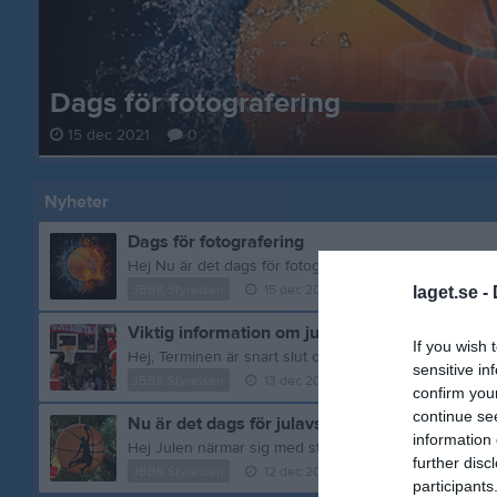
Dags för fotografering
15 dec 2021
0
Nyheter
Dags för fotografering
JBBK Styrelsen
15 dec 2021
0
kommentarer
laget.se -
Viktig information om julavslutningen för Järfä
If you wish 
sensitive in
JBBK Styrelsen
13 dec 2021
0
kommentarer
confirm you
continue se
Nu är det dags för julavslutning!
information 
further disc
JBBK Styrelsen
12 dec 2019
0
kommentarer
participants