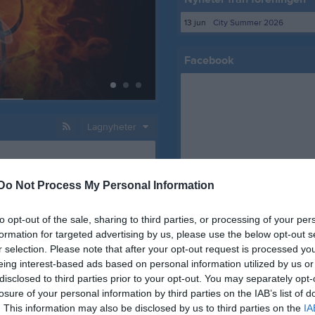
13 jun
City Summer 2026
Facebook
13 dec 2021
0
Lagnyheter
Hej Nu är det dags för fotografering. Lagfoto samt individuella foton. I detta samarbetar vi med företaget Idrottsfoto. Fotograferingen är planerad till onsdag den 26/1-22 med start kl 17.00 i Järfälla gymnasium. Mer information kommer. Inför fotograferingen måste man fylla i en beställningsblankett med godkännande för att få beställa. Det vill säga att blanketten måste lämnas in till lagledare/coacher underskriven av målsman för att man ska kunna beställa några kort. Observera att det är frivilligt att delta och även att köpa korten, dock måste man ha lämnat in den underskriva blanketten för att det ska påbörjas en order/beställning av korten. Beställningsblanketten delas ut på julavslutningen på fredag samt kommer att finnas tillgänglig på laget att ladda ner och skriva ut själv. Blanketten finns under föräldrar lagsidan samt coach lagsidan, under MER knappen högst upp till höger. Välj dokument. Sista inlämningsdagen för ifylld beställningsblankett är fredag 14/1-2022. Observera att det är du som målsman som är beställare, klubben handhar och administrerar inga kostnader eller beställningar. Det sköts av er och leverantören Idrottsfoto. Fotoschema med exakta tider för lagen kommer senare. Vår förhoppning är att samtliga lag har fått sina matchställ till dess. Skulle det inte vara så så kommer vi att ändra på datumet för fotograferingen. Vi återkommer med mera information. Mvh Annika info@jbbk.se Danijela Aleksic, ansvarig för fotograferingen aleksic04@gmail.com
Do Not Process My Personal Information
Kansli
lla basket
to opt-out of the sale, sharing to third parties, or processing of your per
Hej, Terminen är snart slut och det är dags för vår julavslutning som är fredagen den 17e december i Jakobsbergs Sporthall mellan kl.18:30-20:30. Vi kommer som vanligt att bjuda på fika, ha roliga lekar och spela baskets så klart Coronapandemin fortsätter och de allmänna restriktionerna har blivit hårdare. Så tyvärr, för att minska smittspridningen, så kan i år inga föräldrar, familjemedlemmar eller bekanta delta på avslutningen. Vi kommer endast kunna ha avslutning på plats för våra egna spelare och tränare. Vår förhoppning är givetvis att det snart blir bättre så vi alla kan ses igen under säkra former. Träningarna kommer ta slut under v.50-51 (beroende på lag) och startar igen under v.2 (beroende på lag). Träningstiderna finns på lagsidorna på laget.se så håll utkik där https://www.laget.se/JBBK God Jul alla spelare, föräldrar och coacher önskar Järfälla Basket Vi ser fram emot att träffas igen efter julledigheten! P.S. Om ni vill köpa sportsaker i julklapp, så kan ni samtidigt stötta klubben om ni handlar från vår sponsor Decathlon. Klubben får en bonus för varje köp som görs via denna länk: https://www.decathlon.se/?utm_medium=affiliation&utm_source=JBBK) Tack för ditt stöd!
formation for targeted advertising by us, please use the below opt-out s
r selection. Please note that after your opt-out request is processed y
eing interest-based ads based on personal information utilized by us or
disclosed to third parties prior to your opt-out. You may separately opt-
Hej Julen närmar sig med stormsteg och det börjar bli dags för klubbens julavslutning Boka in lördagen den 21 december från kl 15.00-17.00 Vi håller till i Jakobsbergs sporthall som vi brukar Det bjuds på drop in basketmatcher med alla som vill spela, vuxna som barn, fika och massa annat skoj! Så ta med dina lagkompisar, familj och vänner och kom! Årets sista träning och klubben stänger den 20 december Åter öppen och första träningen den 7 januari 2020 Observera att andra tider kan gälla för ditt lag så kolla din lagsida under kalendern eller prata med din tränare! Varmt välkomna
losure of your personal information by third parties on the IAB’s list of
Mjölnarvägen 13, 17741 J
. This information may also be disclosed by us to third parties on the
IA