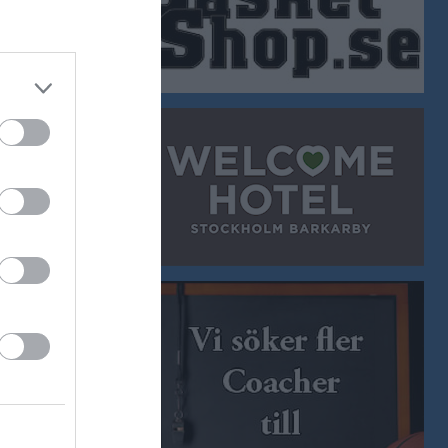
Länet
örening Lag- 11
miaden Brons
örening Lag- 12
förening J18
 U15
förening J20
b