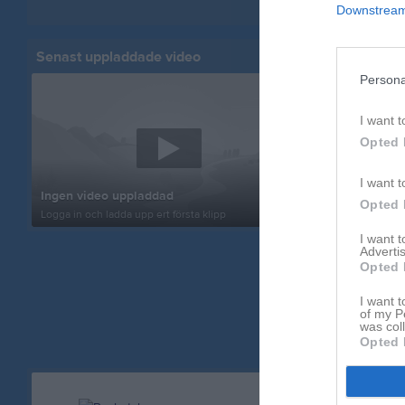
Downstream 
Visa fler nyheter
Senast uppladdade video
Senast up
Persona
I want t
Opted 
Inget album
I want t
Ingen video uppladdad
Logga in som 
Opted 
Logga in och ladda upp ert första klipp
album
I want 
Advertis
Opted 
I want t
of my P
was col
Opted 