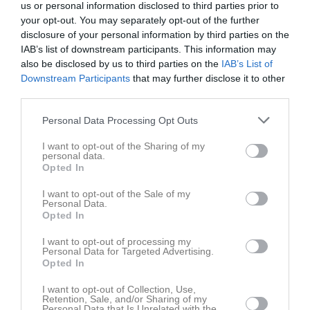
us or personal information disclosed to third parties prior to
your opt-out. You may separately opt-out of the further
disclosure of your personal information by third parties on the
IAB’s list of downstream participants. This information may
also be disclosed by us to third parties on the
IAB’s List of
Downstream Participants
that may further disclose it to other
third parties.
Ingen video uppladdad
Logga in och ladda upp ert första klipp
Personal Data Processing Opt Outs
I want to opt-out of the Sharing of my
Senast uppdaterade album
personal data.
Opted In
I want to opt-out of the Sale of my
Personal Data.
Opted In
I want to opt-out of processing my
Personal Data for Targeted Advertising.
Inget album finns skapat
Opted In
Logga in som administratör och skapa ert första album
I want to opt-out of Collection, Use,
Retention, Sale, and/or Sharing of my
Kalender
På gång
Personal Data that Is Unrelated with the