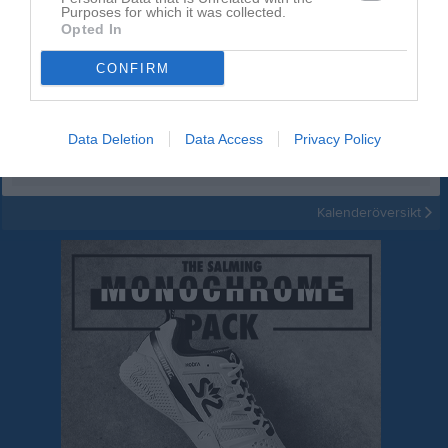
Purposes for which it was collected.
Opted In
12 aug, 18:30
Träning
CONFIRM
19 aug, 18:30
Träning
26 aug, 18:30
Träning
2 sep, 18:30
Träning
Data Deletion
Data Access
Privacy Policy
9 sep, 18:30
Träning
Kalenderöversikt