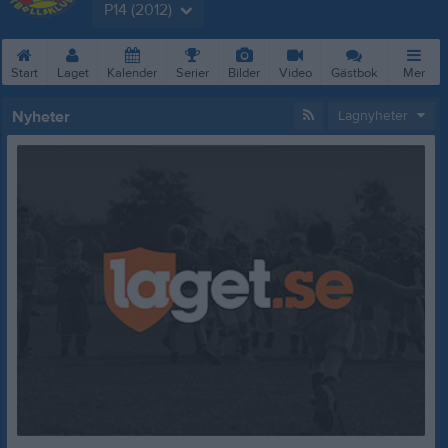
P14 (2012)
Start
Laget
Kalender
Serier
Bilder
Video
Gästbok
Mer
Nyheter
Lagnyheter