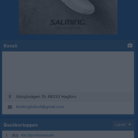
Kansli
Görsjövägen 15, 68333 Hagfors
ikvikingfotboll@gmail.com
Besökartoppen
Länet
1.
(82)
Kils Sportfiskeklubb