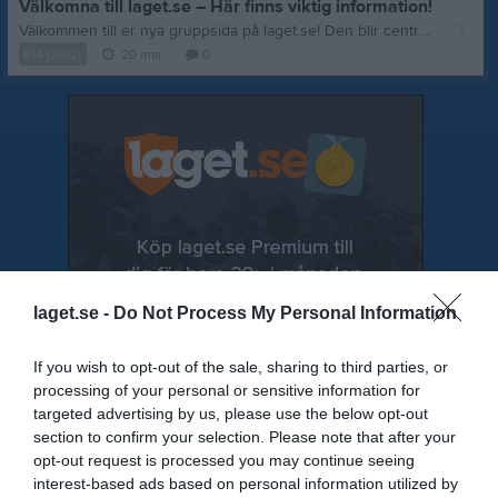
Välkomna till laget.se – Här finns viktig information!
Välkommen till er nya gruppsida på laget.se! Den blir central i all kommunikation mellan aktiva, ledare, föräldrar och andra intresserade. För att komma igång direkt med en bra kommunikation i och omkring gruppen finns ett antal viktiga punkter för sidans administratör: • Logga in och lägga till alla aktiva och ledare under Medlemmar. • Fylla på kalendern med alla inplanerade aktiviteter. Matcher läggs till via Serier medan träningar och andra aktiviteter läggs till via Aktiviteter. • Skriv nyheter löpande och berätta om verksamheten. I takt med att nya nyheter läggs till kommer den här nyhetstexten att försvinna. Om någon i gruppen har frågor om laget.se är man alltid välkommen att kontakta vår support på support@laget.se eller 019-15 44 00. Varmt välkomna till laget.se!
P14 (2012)
20 mar
0
laget.se -
Do Not Process My Personal Information
If you wish to opt-out of the sale, sharing to third parties, or
processing of your personal or sensitive information for
targeted advertising by us, please use the below opt-out
section to confirm your selection. Please note that after your
opt-out request is processed you may continue seeing
interest-based ads based on personal information utilized by
Senast uppladdade video