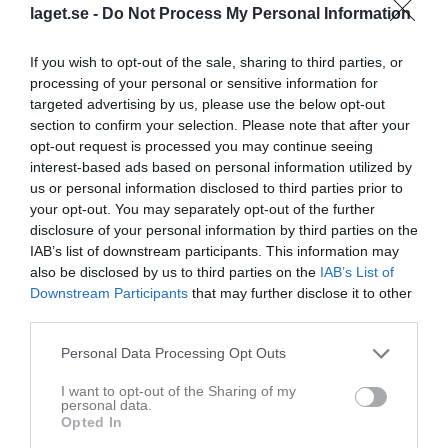
laget.se -
Do Not Process My Personal Information
If you wish to opt-out of the sale, sharing to third parties, or
processing of your personal or sensitive information for
targeted advertising by us, please use the below opt-out
Inbjudan: Visby Höstpool
section to confirm your selection. Please note that after your
Inbjudan: Visby Höstpool Visby BTK och Hansa Hoburg har nöjet att bjuda in till den första upplagan av Visby Höstpool 2026, en nationell bordtennistävling som arrangeras den 5–6 september i Stora Södervärnshallen i Visby. Under helgen kommer tävlingen att omfatta totalt elva klasser, och vi ser fram emot att få välkomna spelare från både Gotland och fastlandet till en rolig tävlingshelg. Mer information om tävlingen finns i den bifogade inbjudan. Skicka anmälan till senast 21/8: bordtennis@ifkvisby.se
opt-out request is processed you may continue seeing
Seniorer
för 10 timmar sedan
0
interest-based ads based on personal information utilized by
us or personal information disclosed to third parties prior to
Inbjudan ProjCon Poolen 2026 i Eskilstuna
your opt-out. You may separately opt-out of the further
Anmälan till nedan tävling skickas till mail: janne.ifkpingis@gmail.com , Senast Söndag 3 maj. Ange Spelare, dag och klass. Inbjudan: Datum: 23 - 24 maj 2026 Plats: MunktellArenan, Eskilstuna Klasser: Lördag 23/5 09:00 H2, H3, H6, F11, P11, DÖ 13:00 H1, H4, H7, F13, P13, F9, P9 17:00 H5, D3, F15, P15 Söndag 24/5 09:00 F12, P12, H3, H5, H7 13:00 F10, P10, F14, P14, H2, H4, H6 Max 2 klasser per dag, max 1 start / pass Inbjudan tävling ProjCon Pool 2026
disclosure of your personal information by third parties on the
Seniorer
11 mar
0
IAB’s list of downstream participants. This information may
also be disclosed by us to third parties on the
IAB’s List of
Dukning inför Guldracket.
Downstream Participants
that may further disclose it to other
Påminnelse om att fredagen 6/3 vid 18-tiden kommer stora och lilla Södervärnshallen preppas inför Guldracket. IFK Visby är arrangörer men den som hinner och kan får gärna vara med och hjälpa till samt träna när allt är "klart". Vi ses.
third parties.
Seniorer
5 mar
0
Personal Data Processing Opt Outs
Visa fler nyheter
I want to opt-out of the Sharing of my
Nyheter från föreningen
personal data.
Opted In
Påminnelse fotbollsskola!