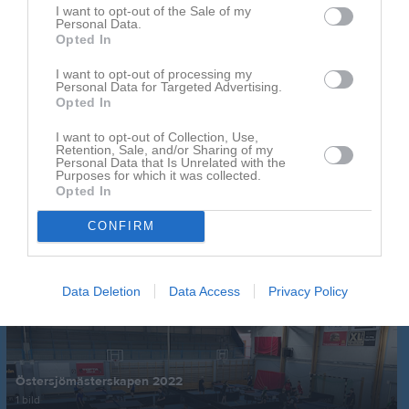
I want to opt-out of the Sale of my
Personal Data.
Senast uppladdade video
Opted In
I want to opt-out of processing my
Personal Data for Targeted Advertising.
Opted In
I want to opt-out of Collection, Use,
Retention, Sale, and/or Sharing of my
Personal Data that Is Unrelated with the
Purposes for which it was collected.
Ingen video uppladdad
Opted In
Logga in och ladda upp ert första klipp
CONFIRM
Senast uppdaterade album
Data Deletion
Data Access
Privacy Policy
Östersjömästerskapen 2022
1 bild