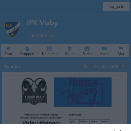
Logga in
IFK Visby
Seniorer
Start
Gruppen
Kalender
Serier
Bilder
Video
Mer
Nyheter
Gruppnyheter