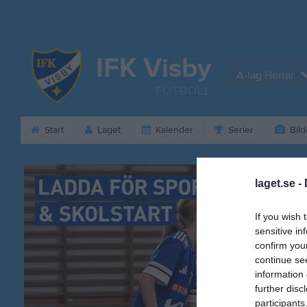
IFK Visby
A-lag Herrar
FOTBOLL
Start
Laget
Kalender
Serier
Bild
laget.se -
If you wish 
sensitive in
confirm you
continue se
information 
further disc
participants