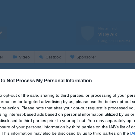
Nästa match
Visby AIK
8 aug, 13:00
Traume IP
er
Video
Gästbok
Sponsorer
Kalend
På gång
Do Not Process My Personal Information
Visby AIK (borta)
to opt-out of the sale, sharing to third parties, or processing of your per
formation for targeted advertising by us, please use the below opt-out s
Fardhem Garda BK B
r selection. Please note that after your opt-out request is processed y
(hemma)
eing interest-based ads based on personal information utilized by us or
Träning
disclosed to third parties prior to your opt-out. You may separately opt-
losure of your personal information by third parties on the IAB’s list of
Fotbollsskola
. This information may also be disclosed by us to third parties on the
IA