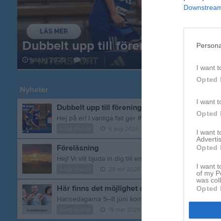
Downstream 
Dubbelt upp till föreningslivet!
Persona
6 aug 2025
0
I want t
Opted 
Nyheter
I want t
Dubbelt upp till föreningslivet!
Opted 
A-lag Herrar
6 aug 2025
0
kommentarer
I want 
Advertis
Föreläsning
Opted 
I want t
A-lag Herrar
29 apr 2025
0
kommentarer
of my P
was col
Här finns det möjlighet att få in pengar till lag
Opted 
A-lag Herrar
15 mar 2025
0
kommentarer