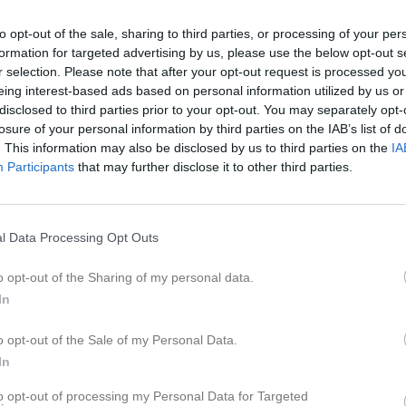
to opt-out of the sale, sharing to third parties, or processing of your per
K
formation for targeted advertising by us, please use the below opt-out s
r selection. Please note that after your opt-out request is processed y
Information komm
Nyheter från föreningen
eing interest-based ads based on personal information utilized by us or
disclosed to third parties prior to your opt-out. You may separately opt-
för 11 dagar sedan
0
VÄLKOMMEN TILL IFK LULEÅ
losure of your personal information by third parties on the IAB’s list of
. This information may also be disclosed by us to third parties on the
IA
Lagnyheter
Facebook
Participants
that may further disclose it to other third parties.
Hej Här kommer lagindelningen för Umeå fotbollsfestival Lag Vit: Cali, Elena, Ella, Ellen T, Ellie, Elsa D, Elsa L, Helmi, Matilda E, Savannah Ledare: Peter och Engin Lag Blå: Alma A, Betty, Bietel, Ellen W, Esther, Karla, Maja-Elvira, Malou, Sonja, Vera. Ledare: Sirwan, Emma och Alexandra Spelschemat har inte kommit ännu. Så snart det är klart så kommer mer information om tider etc för helgen. Vi tänkte träna Mån 20/7 och Tis 21/7 inför cupen. Önskar alla fortsatt bra sommar och semester!
l Data Processing Opt Outs
o opt-out of the Sharing of my personal data.
Hej! Under Umeåfestivalen märkte vi att det var väldigt smidigt att kommunicera via Messenger när vi snabbt behövde nå ut med information. För att göra kommunikationen ännu bättre håller jag nu på att skapa en community i WhatsApp. Under veckan kommer jag att lägga till både föräldrar och aktiva. Fördelen med WhatsApp är att vi kan skapa separata grupper för varje cup eller aktivitet. På så sätt blir det enklare att samla all information på ett ställe och snabbt nå ut till rätt personer. Ladda ner appen WhatsApp om du inte redan har den!
In
Kansli
o opt-out of the Sale of my Personal Data.
In
Vi samlas kl. 15.00 vid First Hotel Dragonen för gemensam incheckning och fördelning av rum. Kom ihåg att ta med: * Badkläder * Regnkläder Tänk också på att det pågår vägarbeten på vägen till Umeå. Om du åker från Luleå, planera för extra restid och åk i god tid så att du hinner fram i tid. Vi ses i morgon!
to opt-out of processing my Personal Data for Targeted