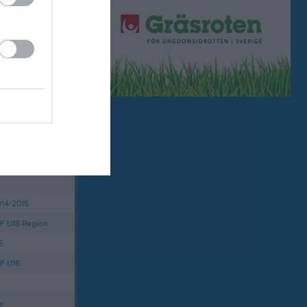
uleå
Länet
 Seniorlag Herrar
14/2015
F U18 Region
5
F U16
y