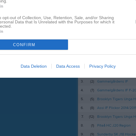
ing.
In
o opt-out of Collection, Use, Retention, Sale, and/or Sharing
pdaterade album
ersonal Data that Is Unrelated with the Purposes for which it
Kaserngatan 3, 97442 L
lected.
In
info@ifklulea.se
CONFIRM
Besökartoppen
 finns skapat
1.
(17)
Piteå HC P-11
Data Deletion
Data Access
Privacy Policy
administratör och skapa ert första
2.
(104)
Polcirkeln/Svanstein FF
3.
(2)
Gammelgårdens IF
4.
(7)
Gammelgårdens IF F-20
5.
(5)
Brooklyn Tigers Unga H
6.
(8)
Assi IF Flickor 2014/201
7.
(12)
Brooklyn Tigers Unga H
8.
(1)
Piteå HC J20 Region
9.
(9)
Sunderby SK J18 Hocke