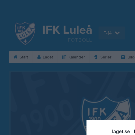
IFK Luleå
F-14
FOTBOLL
Start
Laget
Kalender
Serier
Bild
laget.se -