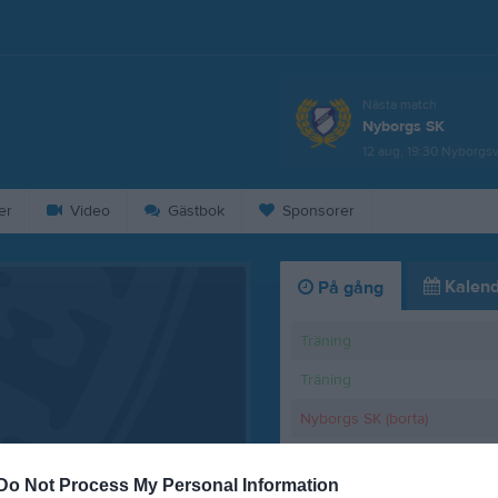
Nästa match
Nyborgs SK
12 aug, 19:30
Nyborgsv
er
Video
Gästbok
Sponsorer
Kalend
På gång
Träning
Träning
Nyborgs SK (borta)
Träning
Do Not Process My Personal Information
Piteå IF FF 2 (hemma)