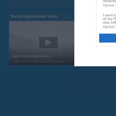
Advertis
Visa fler nyheter
Opted 
I want t
Senast uppladdade video
Senast up
of my P
was col
Opted 
Inget album
Ingen video uppladdad
Logga in som 
Logga in och ladda upp ert första klipp
album