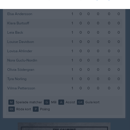
Elin Ågers
1
0
0
0
0
0
Elsa Andersson
1
0
0
0
0
0
Klara Burtsoff
1
0
0
0
0
0
Leia Back
1
0
0
0
0
0
Louise Davidson
1
0
0
0
0
0
Lovisa Ahlinder
1
0
0
0
0
0
Nora Guclu-Nordin
1
0
0
0
0
0
Olivia Södergran
1
0
0
0
0
0
Tyra Norling
1
0
0
0
0
0
Vilma Pettersson
1
0
0
0
0
0
M
Spelade matcher
G
Mål
A
Assist
GK
Gula kort
RK
Röda kort
P
Poäng