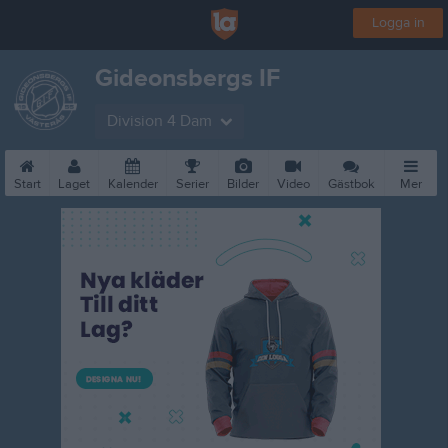
Logga in
Gideonsbergs IF
Division 4 Dam
Start
Laget
Kalender
Serier
Bilder
Video
Gästbok
Mer