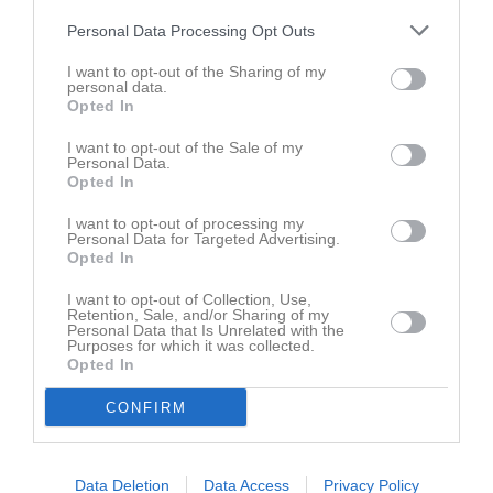
Dagens kexchoklad vinnare är Fia och Sebbe som gör det bra
Personal Data Processing Opt Outs
idag. Många gör en bra match även om det ibland är svårt att se
det i en förlustmatch.
I want to opt-out of the Sharing of my
Nu tar vi paus några veckor sen så laddar vi för 2026.
personal data.
Opted In
Tack för detta år alla ni som ställt upp i div4.
I want to opt-out of the Sale of my
Ado
Personal Data.
Opted In
Spelarstatistik
Utespelare
I want to opt-out of processing my
Personal Data for Targeted Advertising.
Opted In
Namn
M
G
A
GK
RK
P
Rachaelle Irishura
I want to opt-out of Collection, Use,
1
1
0
0
0
0
Retention, Sale, and/or Sharing of my
Personal Data that Is Unrelated with the
Sabina Johansson
1
1
0
0
0
0
Purposes for which it was collected.
Opted In
Amanda Karlkvist
1
0
1
0
0
0
Sara Eklund
1
0
1
0
0
0
CONFIRM
Alexandra Kjellbo
1
0
0
0
0
0
Alexandra Laini Bovellan
1
0
0
0
0
0
Data Deletion
Data Access
Privacy Policy