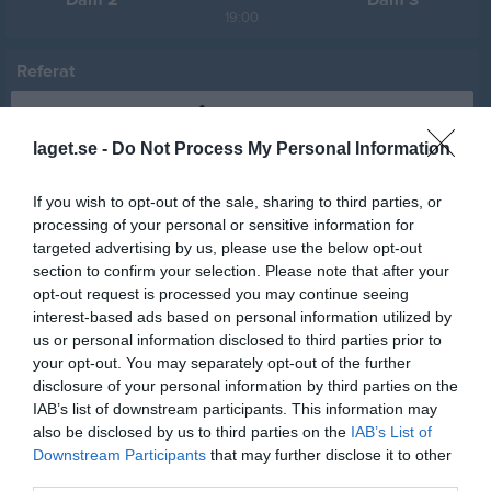
Dam 2
Dam 3
19:00
Referat
Referat: Västerås BK 30 Dam 2 -
Gideonsbergs IF Dam 3
laget.se -
Do Not Process My Personal Information
Ett resultat som 6-2 skulle kunna tolkas att vi var chanslösa men
If you wish to opt-out of the sale, sharing to third parties, or
så var inte fallet. Vi tillbringar merparten av matchen på deras
processing of your personal or sensitive information for
planhalva men har svårt att förvalta övertaget. Sen måste man ge
targeted advertising by us, please use the below opt-out
BK kred hur effektiva dom var i första halvleken med tre
section to confirm your selection. Please note that after your
kontringar och tre mål där friläget är bästa från halva plan. Vi var
opt-out request is processed you may continue seeing
förberedda på hur dom spelar men endå åkte vi dessa
interest-based ads based on personal information utilized by
kontringar avdelas Nora Forsberg, en lite blixt i djupet!
us or personal information disclosed to third parties prior to
Vi ska inte förringa BK segern men vi var lite naiva i vårt
your opt-out. You may separately opt-out of the further
försvarspel fast vi visste hur snabb hon är.
disclosure of your personal information by third parties on the
Tycker inte vi ska deppa för mycket av denna förlust då vi också
IAB’s list of downstream participants. This information may
har en spelare i mål som inte är fotbollsmålvakt, utan spelar
also be disclosed by us to third parties on the
IAB’s List of
Bandy o är målis där. Tyra ska ej lastas för någe av målen och jag
Downstream Participants
that may further disclose it to other
tycker hon är hjälte idag som ställer upp när våra tre målvakter
third parties.
alla har hinder. ??