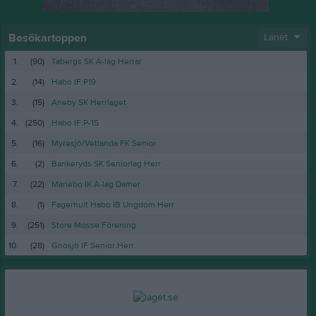
Besökartoppen
Länet
1.
(90)
Tabergs SK A-lag Herrar
2.
(14)
Habo IF P19
3.
(15)
Aneby SK Herrlaget
4.
(250)
Habo IF P-15
5.
(16)
Myresjö/Vetlanda FK Senior
6.
(2)
Bankeryds SK Seniorlag Herr
7.
(22)
Mariebo IK A-lag Damer
8.
(1)
Fagerhult Habo IB Ungdom Herr
9.
(251)
Store Mosse Förening
10.
(28)
Gnosjö IF Senior Herr