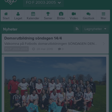
FO F 2003-2005
Start
Laget
Kalender
Serier
Bilder
Video
Gästbok
Mer
Nyheter
Lagnyheter
Domarutbildning söndagen 14/4
Välkomna på Fotbolls domarutbildningen SÖNDAGEN DEN 14/4. Tiden är 9-10.30 för domare som vill döma 3-3, 5-5 och 7-7. Kl. 9-12 för domare som vill döma 9-9 och 11-11. Alla som känner sig sugna är VÄLKOMNA, ju fler desto bättre. Jag vill ha anmälningarna senast måndagen den 8/4. Mvh. Catarina 0704965833
FO F 2003-2005
28 mar 2019
0