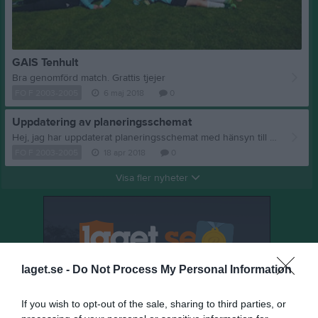
GAIS Tenhult
Bra genomförd match. Grattis tjejer
FO F 2003-2005
6 maj 2018
0
Uppdatering av planeringsschemat
Hej, jag har uppdaterat planeringsschemat med hänsyn till en del ändringa några föräldrar emellan samt att vi nu har tider på alla matcher. Mvh Johan
FO F 2003-2005
18 apr 2018
0
Visa fler nyheter
laget.se -
Do Not Process My Personal Information
If you wish to opt-out of the sale, sharing to third parties, or