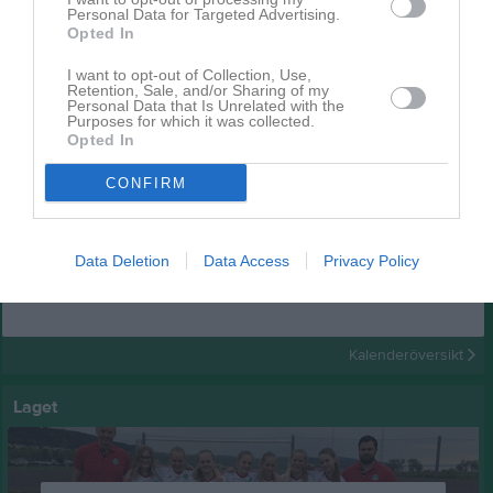
Personal Data for Targeted Advertising.
Opted In
I want to opt-out of Collection, Use,
Retention, Sale, and/or Sharing of my
Personal Data that Is Unrelated with the
Purposes for which it was collected.
Månsarp borta
Opted In
5 bilder
CONFIRM
Kalender
På gång
Data Deletion
Data Access
Privacy Policy
Inga kommande aktiviteter
Kalenderöversikt
Laget