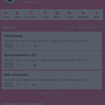
P10/11
Start
Laget
Kalender
Serier
Bilder
Video
Gästbok
Mer
Nyheter
Lagnyheter
Försäsong
Hej alla! Nu denna veckan drar vi igång med träning. Vi tänker att vi kör två gånger i veckan i några veckor framåt nu till semestern. En träning är utomhus främst i Kronoskogen men kan även bli i myrebobacken. Den andra träningen är inne i Tillsammans arena med mer vanlig innebandyträning. Vi tänker att alla som tillhör vårt lag är med på dessa träningar. Har man ex. fotboll så förstår vi att man prioriterar de träningarna då det är säsong för det nu. Vi andra ses på onsdag och torsdag! Tänk på att det är nu vi börjar lägga grunden för nästa säsong!
P10/11
25 maj
0
Domarschema v.12
Hej! Nu finns säsongens sista domarschema ute! Tack för allt engagemang, hoppas vi ses nästa säsong! /Sanna och Jenny :)
P10/11
16 mar
0
Sek och kiosk
Hej! Imorgon behöver vi hjälp till sek och kiosk precis som vi skrev på kallelsen. Det är bara en som hört av sig att de kan sitta i seket så behöver minst 1 till. Vi behöver två st till kiosken. Vi ser gärna att ni hör av er så snart som möjligt annars får vi börja fråga runt under kvällen. Tack för bra samarbete.
P10/11
6 mar
10
Visa fler nyheter
Nyheter från föreningen