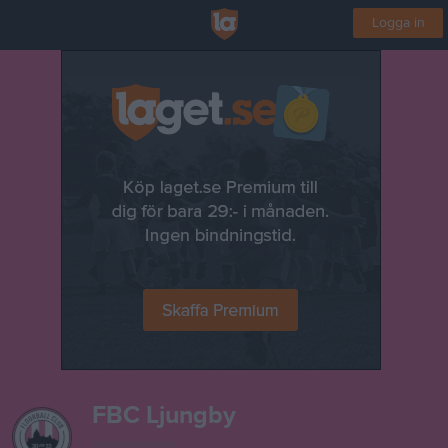
Logga in
FBC Ljungby