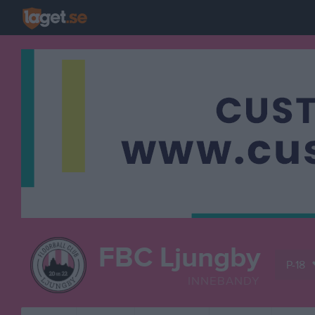
FBC Ljungby
P-18
INNEBANDY