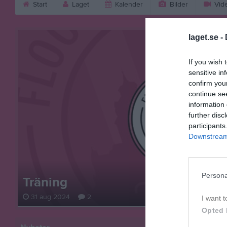
Start
Laget
Kalender
Bilder
Vid
laget.se -
If you wish 
sensitive in
confirm you
continue se
information 
further disc
participants
Downstream 
Persona
Träning
31 aug 2024
2
I want t
Opted 