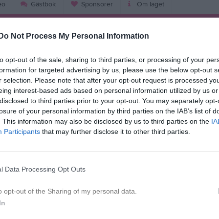
eo
Gästbok
Sponsorer
Om laget
Do Not Process My Personal Information
Kalend
På gång
to opt-out of the sale, sharing to third parties, or processing of your per
Ljungbydagarna tåget
formation for targeted advertising by us, please use the below opt-out s
r selection. Please note that after your opt-out request is processed y
K
eing interest-based ads based on personal information utilized by us or
disclosed to third parties prior to your opt-out. You may separately opt-
losure of your personal information by third parties on the IAB’s list of
. This information may also be disclosed by us to third parties on the
IA
Participants
that may further disclose it to other third parties.
l Data Processing Opt Outs
Stort tack för den
17 mar
4
o opt-out of the Sharing of my personal data.
In