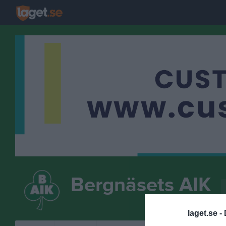
Bergnäsets AIK
INNEBANDY
laget.se -