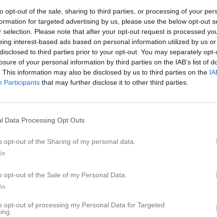
eo
Gästbok
Sponsorer
Om laget
to opt-out of the sale, sharing to third parties, or processing of your per
formation for targeted advertising by us, please use the below opt-out s
r selection. Please note that after your opt-out request is processed y
Stötta arbetet med Trolltjär
eing interest-based ads based on personal information utilized by us or
disclosed to third parties prior to your opt-out. You may separately opt-
losure of your personal information by third parties on the IAB’s list of
Kalend
På gång
. This information may also be disclosed by us to third parties on the
IA
Participants
that may further disclose it to other third parties.
Inga kommande akti
l Data Processing Opt Outs
K
o opt-out of the Sharing of my personal data.
In
viktig information!
o opt-out of the Sale of my Personal Data.
In
to opt-out of processing my Personal Data for Targeted
ing.