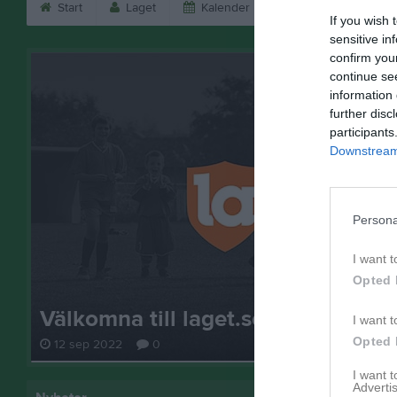
Start
Laget
Kalender
Bilder
Vid
If you wish 
sensitive in
confirm you
continue se
information 
further disc
participants
Downstream 
Persona
I want t
Opted 
Välkomna till laget.se – Här finns 
I want t
Opted 
12 sep 2022
0
I want 
Advertis