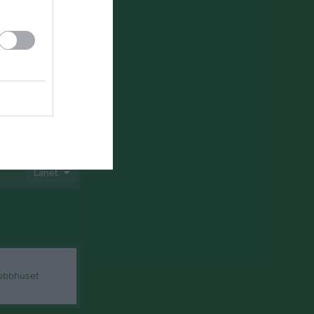
 Baik Innebandy!
Länet