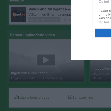
Nyheter
Opted 
Välkomna till laget.se – Här finns viktig inform
I want t
of my P
was col
Motion Innebandy Mix
12 sep 2022
0
kommentar
Opted 
Senast uppladdade video
Senast up
Inget album
Ingen video uppladdad
Logga in som 
Logga in och ladda upp ert första klipp
album