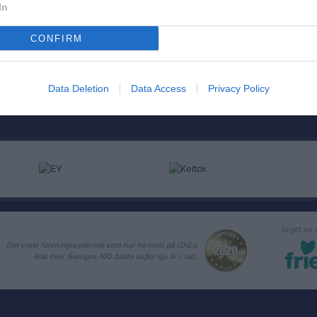
In
CONFIRM
Data Deletion
Data Access
Privacy Policy
laget.se
Det enda föreningssystemet som har hamnat på IDG:s
lista över Sveriges 100 bästa sajter sju år i rad.