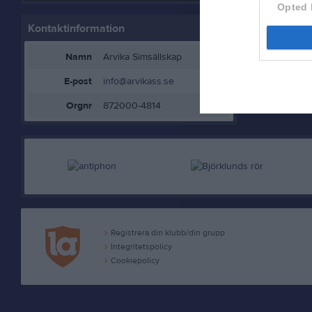
Opted 
Kontaktinformation
Namn
Arvika Simsällskap
E-post
info@arvikass.se
Orgnr
872000-4814
Registrera din klubb/din grupp
Integritetspolicy
Cookiepolicy