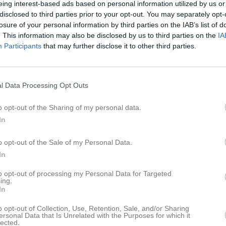
eing interest-based ads based on personal information utilized by us or
ideo
Gästbok
Sponsorer
Om gruppen
disclosed to third parties prior to your opt-out. You may separately opt-
losure of your personal information by third parties on the IAB’s list of
. This information may also be disclosed by us to third parties on the
IA
 Simsällskap A-grupp
Participants
that may further disclose it to other third parties.
består av simmare i olika åldrar som tränar fyra gånger i veckan, med pas
 är en blandning av konditions träning med både längre och kortare dist
l Data Processing Opt Outs
även stort fokus på att förbättra våran simteknik, och kompletterar med 
 styrka och stretch.
o opt-out of the Sharing of my personal data.
In
gsgrupp deltar vi aktivt i tävlingar och strävar efter att synas i flera bas
ch Norge.
o opt-out of the Sale of my Personal Data.
In
to opt-out of processing my Personal Data for Targeted
ing.
In
o opt-out of Collection, Use, Retention, Sale, and/or Sharing
ersonal Data that Is Unrelated with the Purposes for which it
lected.