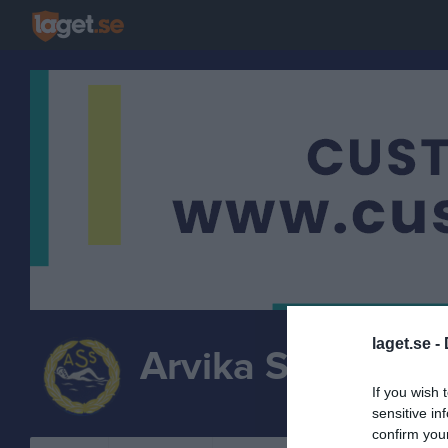
laget.se -
Arvika Simsällsk
If you wish 
SIMN
sensitive in
confirm you