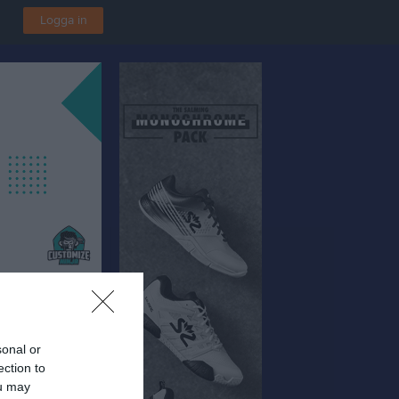
Logga in
sonal or
ection to
ou may