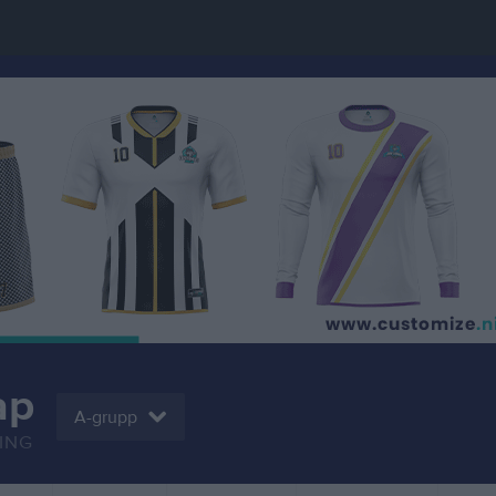
ap
A-grupp
ING