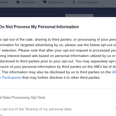
ideo
Gästbok
Sponsorer
Om gruppen
Kalend
På gång
Do Not Process My Personal Information
Inga kommande akti
to opt-out of the sale, sharing to third parties, or processing of your per
formation for targeted advertising by us, please use the below opt-out s
r selection. Please note that after your opt-out request is processed y
K
eing interest-based ads based on personal information utilized by us or
disclosed to third parties prior to your opt-out. You may separately opt-
losure of your personal information by third parties on the IAB’s list of
. This information may also be disclosed by us to third parties on the
IA
Participants
that may further disclose it to other third parties.
Uppdaterad kalend
l Data Processing Opt Outs
4 maj 2022
1
o opt-out of the Sharing of my personal data.
In