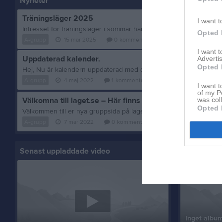
Nyheter
Träningsläger 2025
I want t
Opted 
A-grupp
15 mar 2025
0
kommentarer
I want 
Uppdaterad kalender.
Advertis
Opted 
A-grupp
4 maj 2022
1
kommentar
I want t
of my P
was col
Välkomna till laget.se – Här finns viktig information!
Opted 
A-grupp
7 mar 2022
0
kommentarer
Senast uppladdade video
Senast up
Inget album