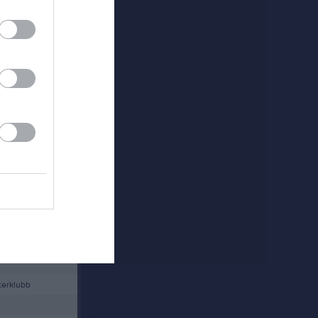
Länet
terklubb