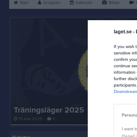
Start
Gruppen
Kalender
Bilder
V
laget.se -
If you wish 
sensitive in
confirm you
continue se
information 
further disc
participants
Downstream 
Träningsläger 2025
Persona
15 mar 2025
0
I want t
Opted 