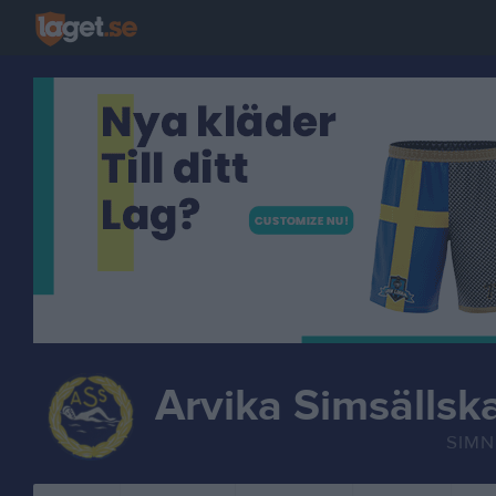
Arvika Simsällsk
SIMN