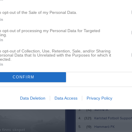
Gruppnyheter
o opt-out of the Sale of my Personal Data.
Intresset för träningsläger i sommar har varit stort, och det ser därför ut som det kan genomföras. Så kul tycker vi! När?: 1-3 aug Vad?: Simträning Plats?: Borås Tränare: Josefin Molin och medföljande hjälptränare Boende: Scandic Borås För vem?: Simmare i A-gruppen Kostnad?: 1 500 kr per deltagare (Överskjutande del betalas av klubben) Vad ingår?: Resa, träning, boende, mat och mellanmål Mer detaljerad information kommer när det närmar sig. För att göra din anmälan bindande swishar du in 1 500 kr till Arvika simsällskaps swishkonto 123 453 52 66 senast 15 april. Ange lägerdeltagarens namn som meddelande. Föräldrar är såklart välkomna att följa med, men betalar mat, resa och boende separat. Varmt välkommen att hänga med på sommarens äventyr!
In
Facebook
to opt-out of processing my Personal Data for Targeted
ing.
In
Hej, Nu är kalendern uppdaterad med de inbokade träningarna under Maj och Juni. På lördag testar vi funktionen "anmälan" till träningen. Man kan svara på förfrågan genom webben och via appen laget.se. Mvh Stefan
o opt-out of Collection, Use, Retention, Sale, and/or Sharing
ersonal Data that Is Unrelated with the Purposes for which it
lected.
In
Välkommen till er nya gruppsida på laget.se! Den blir central i all kommunikation mellan aktiva, ledare, föräldrar och andra intresserade. För att komma igång direkt med en bra kommunikation i och omkring gruppen finns ett antal viktiga punkter för sidans administratör: • Logga in och lägga till alla aktiva och ledare under Medlemmar. • Fylla på kalendern med alla inplanerade aktiviteter. Matcher läggs till via Serier medan träningar och andra aktiviteter läggs till via Aktiviteter. • Skriv nyheter löpande och berätta om verksamheten. I takt med att nya nyheter läggs till kommer den här nyhetstexten att försvinna. Om någon i gruppen har frågor om laget.se är man alltid välkommen att kontakta vår support på support@laget.se eller 019-15 44 00. Varmt välkomna till laget.se!
CONFIRM
Besökartoppen
pdaterade album
1.
(46)
IFK Munkfors A-lag
Data Deletion
Data Access
Privacy Policy
2.
(119)
Sunne IK U18/U20
3.
(10)
Sunne IK
4.
(321)
Karlstad Fotboll Suppor
5.
(19)
Hammarö FK
 finns skapat