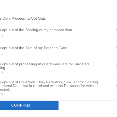
Lagnyheter
l Data Processing Opt Outs
ation!
o opt-out of the Sharing of my personal data.
Välkommen till er nya gruppsida på laget.se! Den blir central i all kommunikation mellan aktiva, ledare, föräldrar och andra intresserade. För att komma igång direkt med en bra kommunikation i och omkring gruppen finns ett antal viktiga punkter för sidans administratör: • Logga in och lägga till alla aktiva och ledare under Medlemmar. • Fylla på kalendern med alla inplanerade aktiviteter. Matcher läggs till via Serier medan träningar och andra aktiviteter läggs till via Aktiviteter. • Skriv nyheter löpande och berätta om verksamheten. I takt med att nya nyheter läggs till kommer den här nyhetstexten att försvinna. Om någon i gruppen har frågor om laget.se är man alltid välkommen att kontakta vår support på support@laget.se eller 019-15 44 00. Varmt välkomna till laget.se!
In
o opt-out of the Sale of my Personal Data.
pdaterade album
In
Nyheter från föreningen
to opt-out of processing my Personal Data for Targeted
ing.
EP40 Skills Camp 13-16 juli 2
In
Laget
o opt-out of Collection, Use, Retention, Sale, and/or Sharing
ersonal Data that Is Unrelated with the Purposes for which it
 finns skapat
lected.
In
administratör och skapa ert första
Truppen
CONFIRM