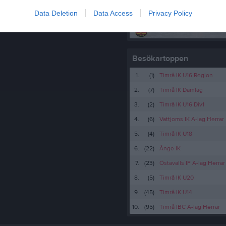
Serier
Data Deletion
Data Access
Privacy Policy
Besökartoppen
1.
(1)
Timrå IK U16 Region
2.
(7)
Timrå IK Damlag
3.
(2)
Timrå IK U16 Div1
4.
(6)
Vattjoms IK A-lag Herrar
5.
(4)
Timrå IK U18
6.
(22)
Ånge IK
7.
(23)
Östavalls IF A-lag Herrar
8.
(5)
Timrå IK U20
9.
(45)
Timrå IK U14
10.
(95)
Timrå IBC A-lag Herrar