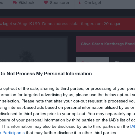
eo
Gästbok
Sponsorer
Om laget
www.laget.se/AngeIK-U10. Denna adress slutar fungera om 20 dagar.
Gåva Sören Kastbergs Fond
Kalend
På gång
Do Not Process My Personal Information
Inga kommande akti
to opt-out of the sale, sharing to third parties, or processing of your per
formation for targeted advertising by us, please use the below opt-out s
r selection. Please note that after your opt-out request is processed y
K
eing interest-based ads based on personal information utilized by us or
disclosed to third parties prior to your opt-out. You may separately opt-
losure of your personal information by third parties on the IAB’s list of
viktig information!
. This information may also be disclosed by us to third parties on the
IA
Participants
that may further disclose it to other third parties.