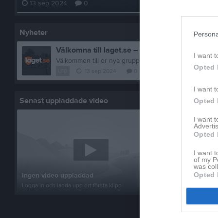
13 sep 2024
0
Nyheter
Persona
Välkomna till laget.se – Här finns viktig inform
I want t
Opted 
U10
13 sep 2024
0
kommentarer
I want t
Senast uppladdade video
Senast up
Opted 
I want 
Advertis
Opted 
I want t
of my P
Inget album
was col
Opted 
Ingen video uppladdad
Logga in som 
Logga in och ladda upp ert första klipp
album