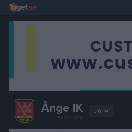
Ånge IK
U10
ISHOCKEY