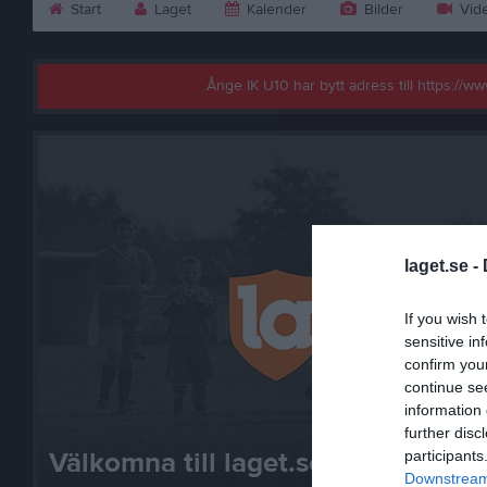
Start
Laget
Kalender
Bilder
Vid
Ånge IK U10 har bytt adress till https://
laget.se -
If you wish 
sensitive in
confirm you
continue se
information 
further disc
Välkomna till laget.se – Här finns 
participants
Downstream 