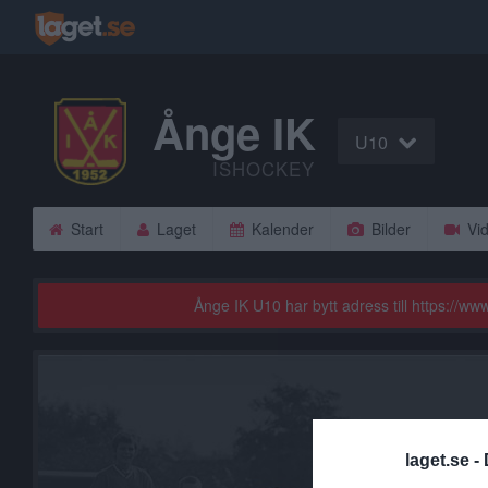
Ånge IK
U10
ISHOCKEY
Start
Laget
Kalender
Bilder
Vi
Ånge IK U10 har bytt adress till https://
laget.se -