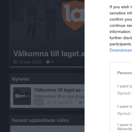
If you wish 
sensitive in
confirm you
continue se
information 
further disc
participants
Downstream 
13 sep 2024
0
Persona
Nyheter
I want t
Välkomna till laget.se – Här finns viktig info
Opted 
U10
13 sep 2024
0
kommentarer
I want t
Opted 
Senast uppladdade video
Senast up
I want 
Advertis