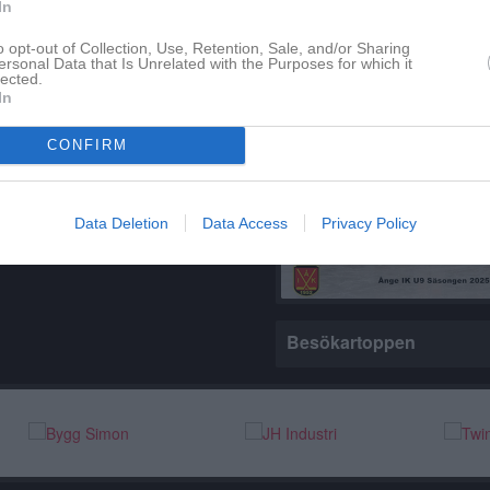
In
EP40 Skills Camp 13-16 juli 
o opt-out of Collection, Use, Retention, Sale, and/or Sharing
ersonal Data that Is Unrelated with the Purposes for which it
Laget
lected.
In
m finns skapat
administratör och skapa ert första
CONFIRM
Truppen
Serier
Data Deletion
Data Access
Privacy Policy
Besökartoppen