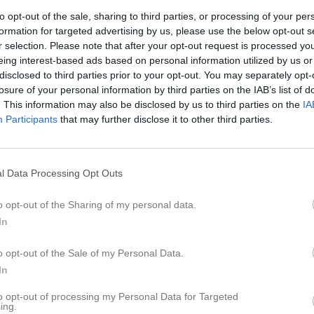
to opt-out of the sale, sharing to third parties, or processing of your per
Inga kommande akti
formation for targeted advertising by us, please use the below opt-out s
r selection. Please note that after your opt-out request is processed y
eing interest-based ads based on personal information utilized by us or
K
disclosed to third parties prior to your opt-out. You may separately opt-
losure of your personal information by third parties on the IAB’s list of
. This information may also be disclosed by us to third parties on the
IA
Participants
that may further disclose it to other third parties.
Välkomna till laget.se – Här finns viktig information!
l Data Processing Opt Outs
Lagnyheter
o opt-out of the Sharing of my personal data.
rmation!
In
Välkommen till er nya gruppsida på laget.se! Den blir central i all kommunikation mellan aktiva, ledare, föräldrar och andra intresserade. För att komma igång direkt med en bra kommunikation i och omkring gruppen finns ett antal viktiga punkter för sidans administratör: • Logga in och lägga till alla aktiva och ledare under Medlemmar. • Fylla på kalendern med alla inplanerade aktiviteter. Matcher läggs till via Serier medan träningar och andra aktiviteter läggs till via Aktiviteter. • Skriv nyheter löpande och berätta om verksamheten. I takt med att nya nyheter läggs till kommer den här nyhetstexten att försvinna. Om någon i gruppen har frågor om laget.se är man alltid välkommen att kontakta vår support på support@laget.se eller 019-15 44 00. Varmt välkomna till laget.se!
o opt-out of the Sale of my Personal Data.
In
pdaterade album
Nyheter från föreningen
to opt-out of processing my Personal Data for Targeted
ing.