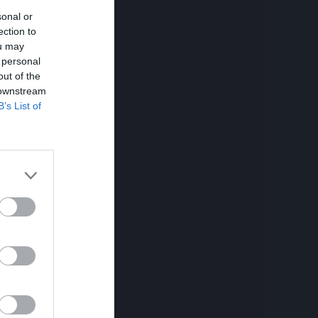
sonal or
viteter
ection to
ou may
 personal
alenderöversikt
out of the
 downstream
B’s List of