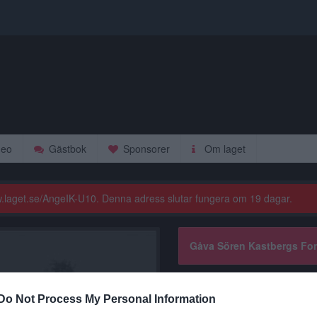
deo
Gästbok
Sponsorer
Om laget
www.laget.se/AngeIK-U10. Denna adress slutar fungera om 19 dagar.
Gåva Sören Kastbergs Fo
Kalen
På gång
Do Not Process My Personal Information