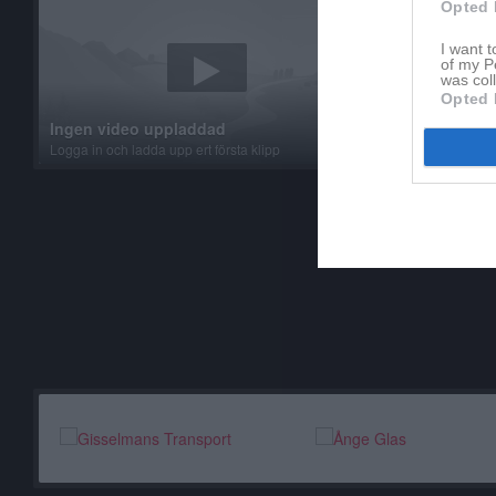
Opted 
I want t
of my P
was col
Opted 
Inget albu
Ingen video uppladdad
Logga in som 
Logga in och ladda upp ert första klipp
album