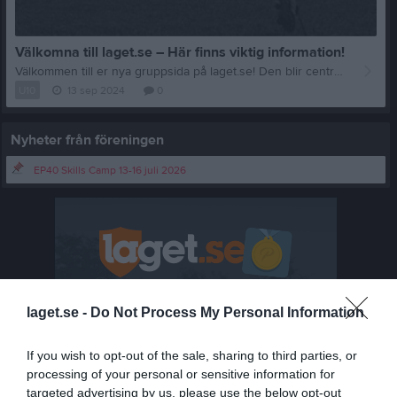
Välkomna till laget.se – Här finns viktig information!
Välkommen till er nya gruppsida på laget.se! Den blir central i all kommunikation mellan aktiva, ledare, föräldrar och andra intresserade. För att komma igång direkt med en bra kommunikation i och omkring gruppen finns ett antal viktiga punkter för sidans administratör: • Logga in och lägga till alla aktiva och ledare under Medlemmar. • Fylla på kalendern med alla inplanerade aktiviteter. Matcher läggs till via Serier medan träningar och andra aktiviteter läggs till via Aktiviteter. • Skriv nyheter löpande och berätta om verksamheten. I takt med att nya nyheter läggs till kommer den här nyhetstexten att försvinna. Om någon i gruppen har frågor om laget.se är man alltid välkommen att kontakta vår support på support@laget.se eller 019-15 44 00. Varmt välkomna till laget.se!
U10
13 sep 2024
0
Nyheter från föreningen
EP40 Skills Camp 13-16 juli 2026
laget.se -
Do Not Process My Personal Information
If you wish to opt-out of the sale, sharing to third parties, or
processing of your personal or sensitive information for
targeted advertising by us, please use the below opt-out