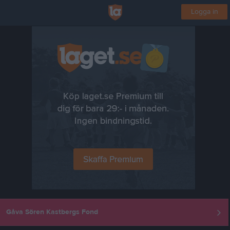
Logga in
Gåva Sören Kastbergs Fond