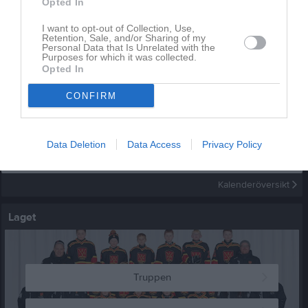
Opted In
I want to opt-out of Collection, Use,
Retention, Sale, and/or Sharing of my
Inget album finns skapat
Personal Data that Is Unrelated with the
Logga in som administratör och skapa ert första album
Purposes for which it was collected.
Opted In
Kalender
På gång
CONFIRM
Inga kommande aktiviteter
Data Deletion
Data Access
Privacy Policy
Kalenderöversikt
Laget
Truppen