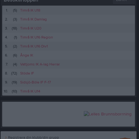
Besökartoppen
1.
(5)
Timrå IK U18
2.
(3)
Timrå IK Damlag
3.
(18)
Timrå IK U20
4.
(1)
Timrå IK U16 Region
5.
(2)
Timrå IK U16 Div1
6.
(6)
Ånge IK
7.
(4)
Vattjoms IK A-lag Herrar
8.
(72)
Stöde IF
9.
(19)
Sidsjö-Böle IF F-17
10.
(10)
Timrå IK U14
Registrera din klubb/din grupp