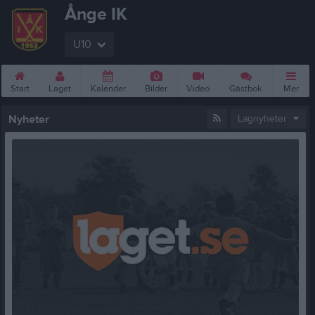
Ånge IK
U10
Start
Laget
Kalender
Bilder
Video
Gästbok
Mer
Nyheter
Lagnyheter