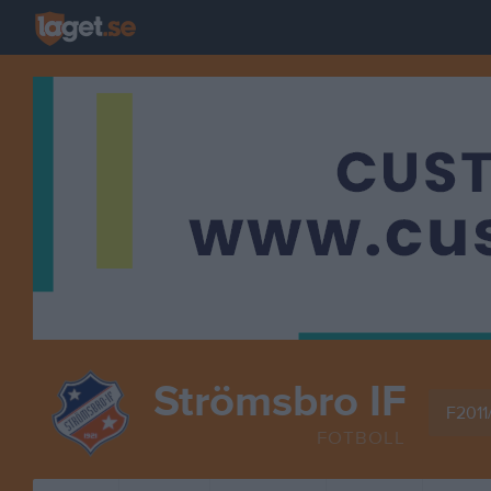
Strömsbro IF
F2011
FOTBOLL