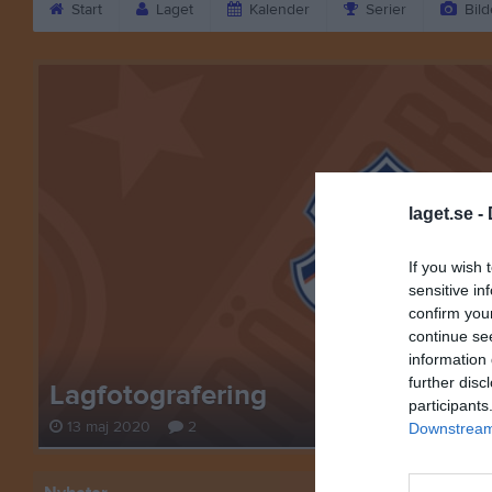
Start
Laget
Kalender
Serier
Bild
laget.se -
If you wish 
sensitive in
confirm you
continue se
information 
further disc
Lagfotografering
participants
13 maj 2020
2
Downstream 