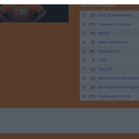
Besökartoppen
6
1.
(7)
Ilsbo SK A-lag Herrar
2.
(27)
Näsvikens IK Herrar
3.
(11)
Hille IF
4.
(8)
Valbo AIF (Skidor)
5.
(10)
Strömsbro IF
6.
(1)
LUSS
7.
(2)
Valbo FF
8.
(3)
Strömsbro IF U20 Region
9.
(6)
Strömsbro IF U18 Region
10.
(23)
Hudiksvalls HC U18