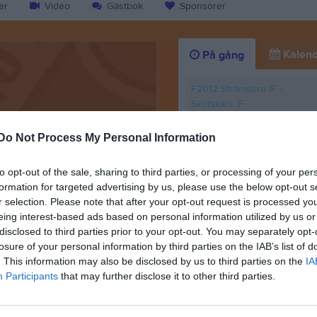
er
Video
Gästbok
Sponsorer
Kalend
På gång
F2012 Strömsbro IF -
Skutskärs IF
F2011 Hille IF - Strömsbro IF
Do Not Process My Personal Information
Träning
to opt-out of the sale, sharing to third parties, or processing of your per
Träning
formation for targeted advertising by us, please use the below opt-out s
r selection. Please note that after your opt-out request is processed y
Träning
eing interest-based ads based on personal information utilized by us or
disclosed to third parties prior to your opt-out. You may separately opt-
K
losure of your personal information by third parties on the IAB’s list of
Lagfoto
. This information may also be disclosed by us to third parties on the
IA
28 maj 2024
1
Participants
that may further disclose it to other third parties.