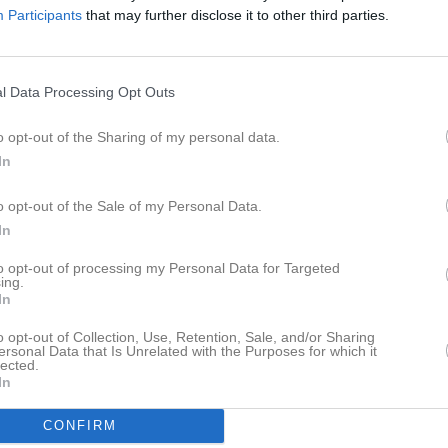
Participants
that may further disclose it to other third parties.
Anmälan för barn födda 2019 
Information från styrelsen
Sportlov
l Data Processing Opt Outs
Kansli
20 feb
0
o opt-out of the Sharing of my personal data.
Box 11047, 80011 Gävle
In
Lagnyheter
kansli@stromsbroif.se
o opt-out of the Sale of my Personal Data.
In
Hej, På gårdagens träning insåg vi att nästa veckas träning blir den sista futsalträningen för säsongen. Därefter blir det ledigt under påsk och påsklov. Veckan efter påsklovet kör vi igång med fotbollsträningarna igen, kul! Det blir på Strömvallen torsdagar kl 18-19. Kallelse till dessa träningar kommer som vanligt via laget.se. Men först ser vi fram emot säsongsavslutning på futsalen nästa torsdag. Ha en fin helg i solen!
Besökartoppen
to opt-out of processing my Personal Data for Targeted
ing.
1.
(10)
Hille IF
In
2.
(16)
Strömsbro IF U18 Regiona
Hej, Nästa vecka är det sportlov och då blir det ingen träning. Tjejerna får vila och vara ute i snön istället. Nästa träning blir torsdagen den 5 mars. Ha en skön helg och ett härligt lov. /Malin
o opt-out of Collection, Use, Retention, Sale, and/or Sharing
3.
(5)
Strömsbro IF
ersonal Data that Is Unrelated with the Purposes for which it
lected.
4.
(18)
Strands IF Fotboll A seni
In
5.
(3)
Valbo HC U18-Regional
Hej, Tyvärr är sammandraget den 14/2 inställt. Det är jättetråkigt, vi vet att tjejerna var taggade på att spela match. För att ändå få till lite matchsspel har vi bjudit in tjejerna från Hille IF till våran träning om två veckor, den 19/2. Vi förlänger träningen med en timme, träningen är alltså mellan kl 18-20. Exakt hur vi lägger upp matcherna är ännu inte bestämt, antingen blir det match på stor plan, eller så delar vi upp planen och kör två matcher samtidigt. Oavsett hur vi lägger upp spelet blir det roligt med ett minisammandrag mitt i veckan, kul att möta Hille IF i några matcher. Kom ihåg matchkläder. Ha en fin helg! /Malin
CONFIRM
6.
(1)
Valbo FF