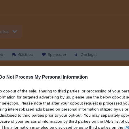
utsal
eo
Gästbok
Sponsorer
Om laget
Kalend
På gång
Do Not Process My Personal Information
to opt-out of the sale, sharing to third parties, or processing of your per
Inga kommande akti
formation for targeted advertising by us, please use the below opt-out s
r selection. Please note that after your opt-out request is processed y
eing interest-based ads based on personal information utilized by us or
K
disclosed to third parties prior to your opt-out. You may separately opt-
losure of your personal information by third parties on the IAB’s list of
. This information may also be disclosed by us to third parties on the
IA
Nyheter från föreningen