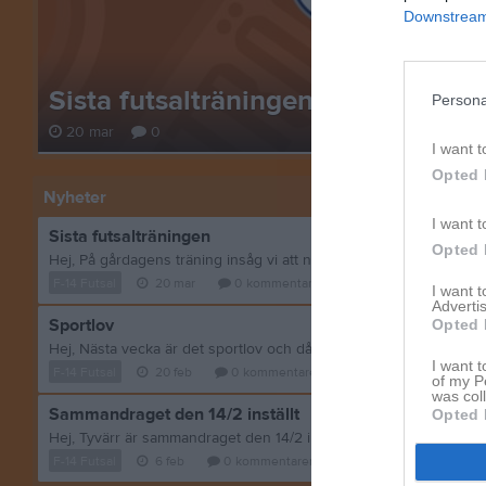
Downstream 
Sista futsalträningen
Persona
20 mar
0
I want t
Opted 
Nyheter
I want t
Sista futsalträningen
Opted 
F-14 Futsal
20 mar
0
kommentarer
I want 
Advertis
Sportlov
Opted 
I want t
F-14 Futsal
20 feb
0
kommentarer
of my P
was col
Sammandraget den 14/2 inställt
Opted 
F-14 Futsal
6 feb
0
kommentarer