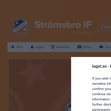
Strömsbro IF
F-14 F
FOTBOLL
Start
Laget
Kalender
Bilder
Vid
laget.se -
If you wish 
sensitive in
confirm you
continue se
information 
further disc
participants