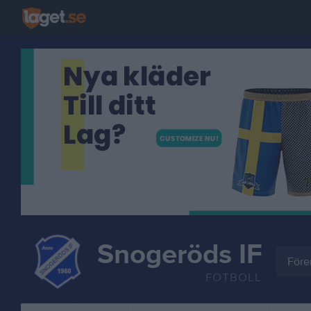
Snogeröds IF
Före
FOTBOLL