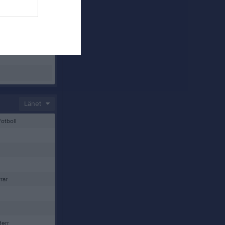
Hörby
Länet
Fotboll
rar
Herr