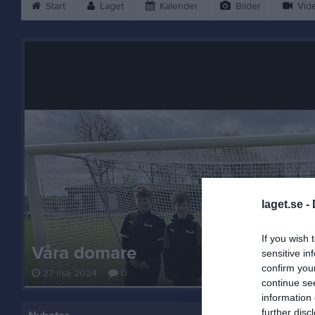
Start
Laget
Kalender
Bilder
Vid
laget.se -
If you wish 
Våra domare
sensitive in
confirm you
27 maj 2024
0
continue se
information 
further disc