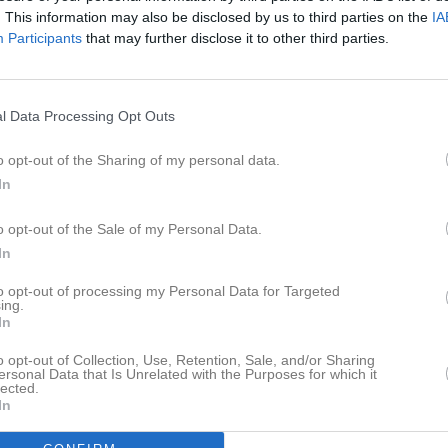
Lagnyheter
. This information may also be disclosed by us to third parties on the
IA
Participants
that may further disclose it to other third parties.
4 domare har fullföljt utbildningen. De har nu dömt ett par matcher var i 5 manna serie och 7 manna serie. Snyggt jobbat!
Nyheter från föreningen
l Data Processing Opt Outs
ation!
Nytt flicklag i Snogeröds IF: F
Välkommen till er nya gruppsida på laget.se! Den blir central i all kommunikation mellan aktiva, ledare, föräldrar och andra intresserade. För att komma igång direkt med en bra kommunikation i och omkring gruppen finns ett antal viktiga punkter för sidans administratör: • Logga in och lägga till alla aktiva och ledare under Medlemmar. • Fylla på kalendern med alla inplanerade aktiviteter. Matcher läggs till via Serier medan träningar och andra aktiviteter läggs till via Aktiviteter. • Skriv nyheter löpande och berätta om verksamheten. I takt med att nya nyheter läggs till kommer den här nyhetstexten att försvinna. Om någon i gruppen har frågor om laget.se är man alltid välkommen att kontakta vår support på support@laget.se eller 019-15 44 00. Varmt välkomna till laget.se!
o opt-out of the Sharing of my personal data.
Facebook
In
pdaterade album
o opt-out of the Sale of my Personal Data.
In
to opt-out of processing my Personal Data for Targeted
ing.
In
o opt-out of Collection, Use, Retention, Sale, and/or Sharing
Kansli
ersonal Data that Is Unrelated with the Purposes for which it
lected.
In