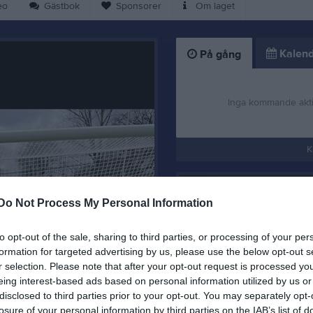
eo
Gästbok
Sponsorer
Om laget
Kalend
På gång
Inga kommande akti
K
Do Not Process My Personal Information
to opt-out of the sale, sharing to third parties, or processing of your per
Välkomna till laget
formation for targeted advertising by us, please use the below opt-out s
r selection. Please note that after your opt-out request is processed y
10 nov 2023
0
eing interest-based ads based on personal information utilized by us or
disclosed to third parties prior to your opt-out. You may separately opt-
losure of your personal information by third parties on the IAB’s list of