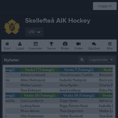
Logga in
Skellefteå AIK Hockey
U10
Start
Laget
Kalender
Serier
Bilder
Video
Gästbok
Mer
Nyheter
Lagnyheter