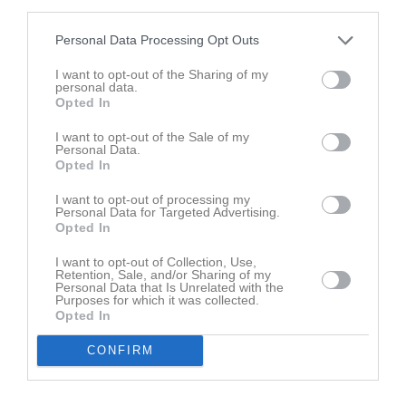
third parties.
Personal Data Processing Opt Outs
I want to opt-out of the Sharing of my
personal data.
Ingen video uppladdad
Opted In
Logga in och ladda upp ert första klipp
I want to opt-out of the Sale of my
Personal Data.
Senast uppdaterade album
Opted In
I want to opt-out of processing my
Personal Data for Targeted Advertising.
Opted In
I want to opt-out of Collection, Use,
Retention, Sale, and/or Sharing of my
Personal Data that Is Unrelated with the
Purposes for which it was collected.
Inget album finns skapat
Opted In
Logga in som administratör och skapa ert första album
CONFIRM
Kalender
På gång