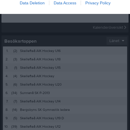
Data Deletion
Data Access
Privacy Policy
Inga kommande aktiviteter
Kalenderöversikt
Besökartoppen
Länet
1.
(2)
Skellefteå AIK Hockey U16
2.
(3)
Skellefteå AIK Hockey U18
3.
(1)
Skellefteå AIK Hockey U15
4.
(4)
Skellefteå AIK Hockey
5.
(6)
Skellefteå AIK Hockey U20
6.
(34)
Sunnanå SK P-2013
7.
(7)
Skellefteå AIK Hockey U14
8.
(14)
Bergsbyns SK Gymnastik ledare
9.
(5)
Skellefteå AIK Hockey U19 D
10.
(39)
Skellefteå AIK Hockey U12