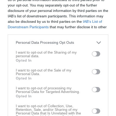
Finns det intresse av att spela ungdomsbowling så gör vi nu en intressekoll. Ålder ifrån 7 år, både killar och tjejer Kostnad 50kr/tillfälle Skor och klot finns att låna Då inga anmälningar kom, och inga barn ungdomar dök upp så återkommer vi till hösten med nytt förslag Måndagar kl 17:00-18:00 är tiden som vi kan erbjuda. Första tillfälle är 9 Mars. Maila ert intresseanmälan till skillingehallen@sis.nu
your opt-out. You may separately opt-out of the further
Bowling
3 mar
0
disclosure of your personal information by third parties on the
Finaldags i Korpen, 17:30 2 Mars
IAB’s list of downstream participants. This information may
Efter de sista spelade matcherna igår kväll står det nu klart vilka lag som möts i finalspelet måndagen den 2 Mars. Bogeys som vann sin sista match efter dramatik, klev därmed upp på en fjärde och sista slutspelsplats. On top och Uppåkra slutade inte bara på samma poäng, utan även samma diff. Avgörande för vem som skulle hamna överst blev därmed inbördes möten, och detta vanns av On Top. Så semifinalerna spelas kl 17:30 mellan: Bana 1-2: On Top - Bogeys Bana 3-4: Uppåkra - PRO 80+ Vinnarna möts firekt efter i final på bana 1-2 Bronsmatchen spelas på bana 3-4 samtidigt. Varmt välkomna att komma och heja på i finalspelet!
also be disclosed by us to third parties on the
IAB’s List of
Bowling
24 feb
0
Downstream Participants
that may further disclose it to other
third parties.
Visa fler nyheter
Personal Data Processing Opt Outs
I want to opt-out of the Sharing of my
personal data.
Opted In
I want to opt-out of the Sale of my
Personal Data.
Opted In
I want to opt-out of processing my
Personal Data for Targeted Advertising.
Opted In
I want to opt-out of Collection, Use,
Retention, Sale, and/or Sharing of my
Personal Data that Is Unrelated with the