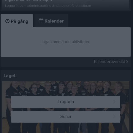
Logga in som administratör och skapa ert första album
Kalender
På gång
Inga kommande aktiviteter
Kalenderöversikt
Laget
Truppen
Serier