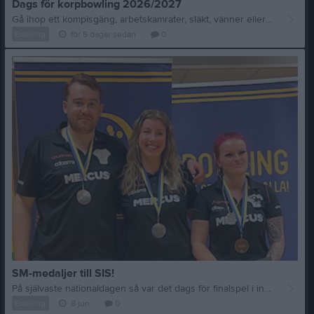
Dags för korpbowling 2026/2027
Gå ihop ett kompisgäng, arbetskamrater, släkt, vänner eller grannar. Har du ingen bowlingerfarenhet sen tidigare så är detta inget hinder. Dynamiskt handikappsystem ger jämna och roliga matcher hela säsongen! Killar och tjejer i alla åldrar hälsas välkomna. Ett lag består av 3 spelare/match. Klot och skor finns att låna i hallen. En match spelas över tre serier: Det lag som får bästa totalpoäng i serie 1 får 1 poäng. I serie 2 är det 2 poäng och i serie 3 är det 3 poäng. Sen är det 1 poäng för bästa totalslagning över de 3 serierna. Så det spelas totalt om 7 poäng per match. Matchdagar är måndagar med start kl 17:30 eller 19:00. Anmälningsavgiften är 300kr/lag Avgift per match är sedan 80kr/spelare Tveka inte, anmäl ditt lag NU, sista anmälningsdag är 2026-09-25. För säkrast kontakt, maila på skillingehallen@sis.nu Varmt välkomna, både gamla & nya lag!
Bowling
för 5 dagar sedan
0
SM-medaljer till SIS!
På självaste nationaldagen så var det dags för finalspel i individuella SM på RC Bowl i Jönköping. Ifrån SIS så lyckades i år hela 4 st ta sig till finalspel. Wilma Nyman och Emma Mellin i klassen Dam B 22-30 år Lukas Rosqvist i klassen Herr B 22-30 år Mats Rosqvist i klassen Herr B 55-64 år Mats hade helt enkelt en dag där i princip ingenting stämde, så tyvärr lyckades han inte upprepa guldbedriften ifrån 2022. Så vi går vidare till Lukas Rosqvist, som denna säsong tagit ett stort kliv med sin bowling. Lukas inledde med en stabil och felfri första serie, skön vinst och 30 bonuspoäng för vunnen serie. I serie 2 så kom dagens enda dipp poängmässigt, Lukas mötte då Theodor Wase ifrån Djurgårdens IF som dundrade på med 257 poäng. Theodor tog därmed hand om ledningen, och denna höll han hela vägen in i mål till en guldmedalj. Lukas spelade lugnt och kontrollerat och hade ett stabilt grepp om silvermedaljen med några serie kvar, han blev aldrig hotad ifrån de jagande. Stort grattis till en fin och välförtjänt silvermedalj. Nu till klassen där vi hade chans till två medaljer! Vilken start det blev, Emma Mellin visade inga nerver inledningsvis, välte käglor på ett imponerande sätt, inledde med 234 poäng och vann så klart sin första serie och tog en stabil ledning. Wilma Nyman var jämn i sitt spel och tog sig sakta men säkert ifatt, och efter 3 serier så var det Emma och Wilma i topp. Men fortsatt jämnt spel i fältet gjorde att det inte var någon i den tillresta klacken som kunde sitta still. Inför avgörande sista serie så var chanserna goda till 2 medaljer, och vilka stabila insater vi fick se av både Wilma och Emma. Emma hittade en riktig strikekavalkad och slog mycket fina 232 poäng, men Wilma stretade emot och lyckades sätta några strikes i följd på slutet som gav henne fina 196 poängen som räckte till en mycket välförtjänt guldmedalj, totalt 17 poäng före dagens silvertös som blev Emma Mellin. Stort grattis till Era fina insatser!
Bowling
8 jun
0