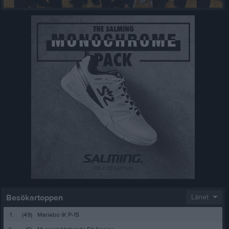
Besökartoppen
Länet
1.
(49)
Mariebo IK P-15