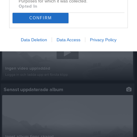
Purposes for which it was collected.
Opted In
CONFIRM
Senast uppladdade video
Data Deletion
Data Access
Privacy Policy
Ingen video uppladdad
Logga in och ladda upp ert första klipp
Senast uppdaterade album
Inget album finns skapat