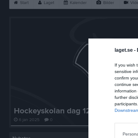
Start
Laget
Kalender
Bilder
Vid
laget.se -
If you wish 
sensitive in
confirm you
continue se
information 
further disc
participants
Hockeyskolan dag 12/1
Downstream 
6 jan 2025
0
Persona