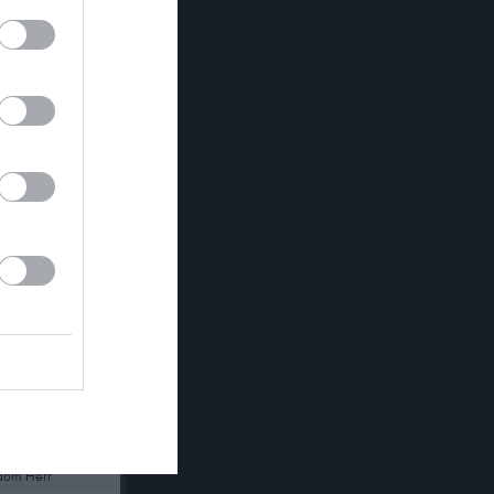
:00
Länet
dom Herr