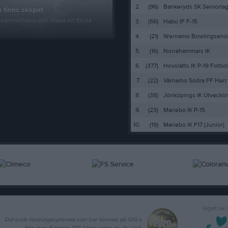
2.
(96)
Bankeryds SK Seniorlag
 finns skapat
administratör och skapa ert första
3.
(56)
Habo IF F-15
4.
(21)
Wernamo Bowlingsenior
5.
(16)
Norrahammars IK
6.
(377)
Hovslätts IK P-19 Fotbol
7.
(22)
Värnamo Södra FF Herr
8.
(38)
Jönköpings IK Utvecklin
9.
(23)
Mariebo IK P-15
10.
(19)
Mariebo IK F17 (Junior)
laget.se
Det enda föreningssystemet som har hamnat på IDG:s
lista över Sveriges 100 bästa sajter sju år i rad.