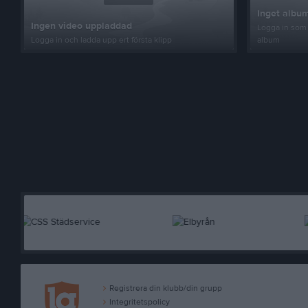
Inget album
Ingen video uppladdad
Logga in som 
Logga in och ladda upp ert första klipp
album
Registrera din klubb/din grupp
Integritetspolicy