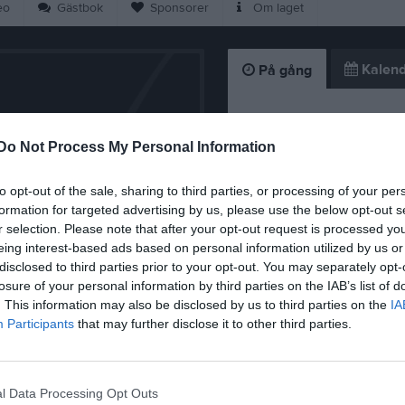
eo
Gästbok
Sponsorer
Om laget
Kalend
På gång
Inga kommande akti
Do Not Process My Personal Information
to opt-out of the sale, sharing to third parties, or processing of your per
K
formation for targeted advertising by us, please use the below opt-out s
r selection. Please note that after your opt-out request is processed y
eing interest-based ads based on personal information utilized by us or
disclosed to third parties prior to your opt-out. You may separately opt-
losure of your personal information by third parties on the IAB’s list of
. This information may also be disclosed by us to third parties on the
IA
Inställd skridskosk
Participants
that may further disclose it to other third parties.
28 nov 2024
0
l Data Processing Opt Outs