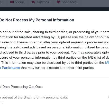
er
Video
Gästbok
Sponsorer
Kalend
På gång
Do Not Process My Personal Information
to opt-out of the sale, sharing to third parties, or processing of your per
Inga kommande akti
formation for targeted advertising by us, please use the below opt-out s
r selection. Please note that after your opt-out request is processed y
eing interest-based ads based on personal information utilized by us or
K
disclosed to third parties prior to your opt-out. You may separately opt-
losure of your personal information by third parties on the IAB’s list of
. This information may also be disclosed by us to third parties on the
IA
Participants
that may further disclose it to other third parties.
viktig information!
l Data Processing Opt Outs
o opt-out of the Sharing of my personal data.
In