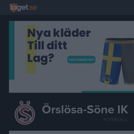
Örslösa-Söne IK
FOTBOLL