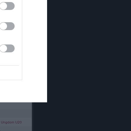
”!
Länet
y Ungdom U20
r