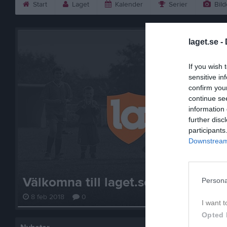
Start
Laget
Kalender
Serier
Bild
laget.se -
If you wish 
sensitive in
confirm you
continue se
information 
further disc
participants
Downstream 
Välkomna till laget.se – Här finns 
Persona
8 feb 2018
0
I want t
Opted 