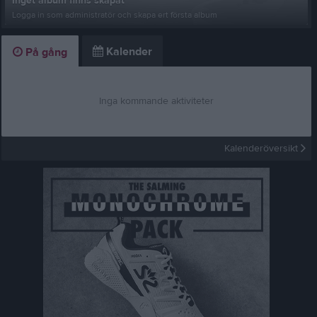
Inget album finns skapat
Logga in som administratör och skapa ert första album
Kalender
På gång
Inga kommande aktiviteter
Kalenderöversikt