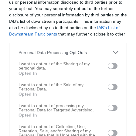
us or personal information disclosed to third parties prior to
your opt-out. You may separately opt-out of the further
Nyheter från föreningen
disclosure of your personal information by third parties on the
IAB’s list of downstream participants. This information may
ÖSIKs första ”utlandsproffs”!
also be disclosed by us to third parties on the
IAB’s List of
26 jun
Fotbollsskolan ÖSIK 2026
Downstream Participants
that may further disclose it to other
third parties.
22 jun
Matchens lirare
Personal Data Processing Opt Outs
I want to opt-out of the Sharing of my
personal data.
Opted In
I want to opt-out of the Sale of my
Personal Data.
Opted In
I want to opt-out of processing my
Personal Data for Targeted Advertising.
Opted In
I want to opt-out of Collection, Use,
Retention, Sale, and/or Sharing of my
Personal Data that Is Unrelated with the