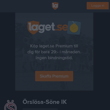
Logga in
Örslösa-Söne IK