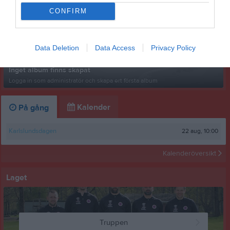
CONFIRM
Data Deletion
Data Access
Privacy Policy
Inget album finns skapat
Logga in som administratör och skapa ert första album
Kalender
På gång
22 aug, 10:00
Karlslundsdagen
Kalenderöversikt
Laget
Truppen