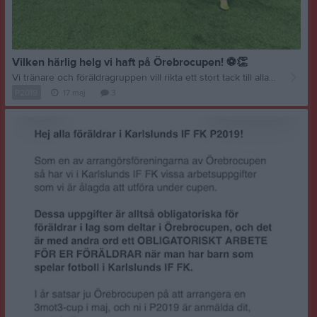
Vilken härlig helg vi haft på Örebrocupen!
⚽
👏
Vi tränare och föräldragruppen vill rikta ett stort tack till alla våra fantastiska spelare som kämpade, hade roligt och visade fin laganda genom hela cupen. Vi är väldigt stolta över er! Vi vill också passa på att säga ett extra stort tack till alla föräldrar som stannade kvar och hjälpte till med städningen efter att cupen var avslutad. Allt gick väldigt smidigt och snabbt — det uppskattas verkligen! En lagbild lyckades vi ta också, dela gärna era bilder i kommentarerna eller skicka till oss så kan vi fylla på med fler fina minnen från cupen
P2019
17 maj
3