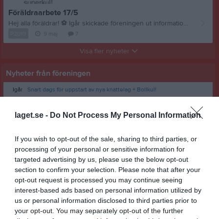
Föräldraarbete 17/5
Hej alla föräldrar!
⚽
Igår skickade föreningen ut information om föräldraarbete under Örebrocupen den 17 maj. Vårt lag har fått i uppdrag att hjälpa till med slutstädning efter dagens sista match på Västerporten Arena. Sista matchen börjar kl. 17.20 och vi behöver vara minst 6 föräldrar som hjälper till att städa. Ju fler vi är, desto snabbare går arbetet. Jag bifogar även informationen från föreningen så att alla kan läsa den igen. Vi behöver hjälp med att: * plocka undan sarger * grovstäda planen och caféet Arbetet beräknas ta cirka 30 minuter om vi är tillräckligt många som hjälps åt. Skriv gärna i kommentarerna (barnets namn) om ni har möjlighet att hjälpa till efter matcherna. Om vi inte får ihop tillräckligt många frivilliga kommer vi behöva fördela uppgiften mellan föräldrarna i laget. Vänligen svara senast måndag 11/5. Tack för hjälpen! Med vänlig hälsning, Ida Lagledare
P2019
9 maj
7
Visa fler nyheter
Nyheter från föreningen
Igår
Snart dags för uppstart av nya knattelag + Bollkul!
25 jun
Sommarinformation till våra medlemmar
laget.se -
Do Not Process My Personal Information
25 jun
Tack för Fotbollsskolan - Uppstart av nya lag och Bollkul!
9 jun
Fotbollsskolan 22-25 juni!
If you wish to opt-out of the sale, sharing to third parties, or
processing of your personal or sensitive information for
targeted advertising by us, please use the below opt-out
section to confirm your selection. Please note that after your
opt-out request is processed you may continue seeing
interest-based ads based on personal information utilized by
us or personal information disclosed to third parties prior to
your opt-out. You may separately opt-out of the further