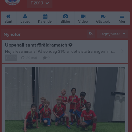
P2019
Start
Laget
Kalender
Bilder
Video
Gästbok
Mer
Nyheter
Lagnyheter
Uppehåll samt föräldramatch
⚽
Hej allesammans! På söndag 31/5 är det sista träningen innan sommaruppehållet. Med anledning av detta så kommer vi att fika med killarna samt att det kommer genomföras föräldramatch. Så alla föräldrar, snöra på snabba skor och ta med ett glatt humör. Helgen efter, den 7/6, genomförs poolspel igen i Västerporten Arena. Vi har anmält 3 lag och intresseanmälan till detta kommer inom kort
P2019
29 maj
0