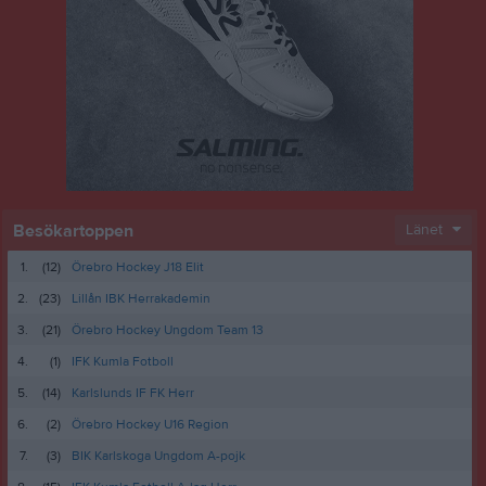
Besökartoppen
Länet
1.
(12)
Örebro Hockey J18 Elit
2.
(23)
Lillån IBK Herrakademin
3.
(21)
Örebro Hockey Ungdom Team 13
4.
(1)
IFK Kumla Fotboll
5.
(14)
Karlslunds IF FK Herr
6.
(2)
Örebro Hockey U16 Region
7.
(3)
BIK Karlskoga Ungdom A-pojk