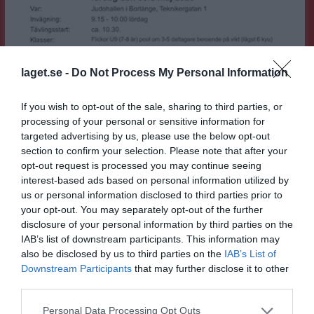
laget.se -
Do Not Process My Personal Information
Dalaträffen 2 - 2026 i Borlänge
If you wish to opt-out of the sale, sharing to third parties, or
Den 30:e maj är det terminens sista tävling. Detta är en riktig tävling och det är vanliga tävlingsregler som gäller. Se bild för information om tävlingen. Anmälan görs på Smoothcomp: https://svenskjudo.smoothcomp.com/en/event/30635 Ni behöver ha ett konto på Smoothcomp, Här är en guide. Denna tävling arrangeras i samarbete med alla judoklubbar (Falun, Borlänge, Ludvika, Gustafs och Rättvik) i Dalarna. Vi behöver alltid frivilliga att hjälpa till med saker. Det som många brukar dra sig för är att sitta i sekretariatet, de som sköter poäng och tidtagning, men det är inte så farligt och är man några personer byter man av så man får se sitt barn tävla i lugn och ro. Poäng och tidtagning sköts med ett program på datorn och det sköter sig nästan själv, man trycker bara på en knapp för att dela ut olika poäng. Domarna berättar vilket poäng det ska vara. Andra saker kan vara att se till att rätt person är på rätt matta vid rätt tid och hjälpa till att knyta bälte. Det kan vara en uppgift så enkel att man hjälper någon som är lite vilsen till rätt plats. Vill ni hjälpa till så säg till. Var inte orolig att du "inte kan". Ni får lära er och dessutom får ni en större förståelse för sporten på köpet!
processing of your personal or sensitive information for
Judo - Ungdom
16 maj
0
targeted advertising by us, please use the below opt-out
Visa fler nyheter
section to confirm your selection. Please note that after your
opt-out request is processed you may continue seeing
interest-based ads based on personal information utilized by
Senast uppladdade video
us or personal information disclosed to third parties prior to
your opt-out. You may separately opt-out of the further
disclosure of your personal information by third parties on the
IAB’s list of downstream participants. This information may
also be disclosed by us to third parties on the
IAB’s List of
Downstream Participants
that may further disclose it to other
third parties.
Ingen video uppladdad
Logga in och ladda upp ert första klipp
Personal Data Processing Opt Outs