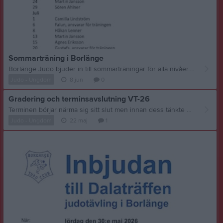
Sommarträning i Borlänge
Borlänge Judo bjuder in till sommarträningar för alla nivåer. Att tänka på som vanligt är att man tränar efter egen förmåga, dvs om det är en teknik som man inte har lärt sig ännu så gör man sitt bästa och det är gott nog. När? Måndagar och Onsdagar 18:00 - 19:30 Var? Kampsportens hus i Borlänge. (Kod in i huset = 1925) Hur? Se bild för vem som är tränare. Det är jättekul att se olika personers judo och hur de lär ut och visar tekniker.
Judo - Ungdom
8 jun
0
Gradering och terminsavslutning VT-26
Terminen börjar närma sig sitt slut men innan dess tänkte vi gradera våra kompisar med vitt bälte upp till halvgult bälte. Alla andra graderade i vintras och vi vill inte gradera för snabbt då det blir för svårt när man kommer upp i högre bälten. Mer information om gradering längre ner i denna nyhet. Gradering kommer ske torsdag 28:e maj. Är man borta finns en till chans på tisdagsträningen den 2:a juni, annars får vi ta det nästa termin. Avslutning är torsdag 4:e juni. Vi kör traditionsenligt lite brännboll (barn mot föräldrar) och fikar lite saft och bulle efteråt. Utomhus på gräsmattan mellan Sittab och Gustafs Scandinavia. Jag kommer skicka ut en "kallelse" genom laget.se som jag ber att ni svarar på och kommenterar hur många ni blir totalt, inklusive aktiv+föräldrar+syskon och ev. kompis. Har ni fler barn så svara bara på kallelsen på ena barnet och totalt antal på ett annat barn. I kallelsen kan ni ange "Kommer" eller "Kommer inte", välj ett av dessa alterntiv. Ni har sedan två rutor, Kommentar och en fråga. Ange eventuella allergier i kommentarer och hur många ni blir i den andra rutan. Mer om gradering: Vi utgår från Svensk Judos graderingsbestämmelser. För alla detaljer ber jag er att läsa på Svensk Judos sida. Vi tränare tycker att en viktig del av judon är dess värdegrund. Därför väger detta in tungt i vår gradering. Vår judo ska inte bara lära ut hur vi lyfter människor (både bildligt och bokstavligt) utan också hur vi växer som människor. Här är lite tekniker som man ska kunna till de olika bältena. Filmerna visar en version av hur en teknik kan utföras. Det finns alltid andra sätt. Vi har ofta anpassat tekniker för att de ska vara enklare att utföra för både uke och tori. För vit/gul bälte gäller bland annat: Minst 10 träningstimmar med vitt bälte. O-Soto-Otoshi O-Uchi-Gari O-Goshi För gult bälte gäller bland annat: Minst 15 träningstimmar med vit/gult bälte. Ko-soto-gari Ko-uchi-gari Hiza-guruma Eri-seoi-nage För gult/orange bälte gäller bland annat: Minst 20 träningstimmar med gult bälte. De-ashi-harai Ko-soto-gake Ippon-seoi-nage Morote-seoi-nage Tsuri-komi-goshi För orange bälte gäller bland annat: Minst 25 träningstimmar med gult/orange bälte. O-soto-gari Tsuri-goshi Tai-otoshi Uchi-mata ”höftteknik som variant från o-goshi” Harai-goshi Man ska alltid kunna teknikerna till tidigare bälten med både höger- och vänsterfattning. Förutom de stående teknikerna är det tekniker i mattan (Ne-Waza) och andra saker man ska veta om. Vi anpassar detta där det är lämpligt. Minst antal träningstimmar betyder inte nödvändigtvis att man är garanterad att gradera till nästa bälte för att man har deltagit. Man måste lägga ner jobbet för att få bära nästa bälte. Nytt bälte köper man på valfri affär som säljer detta. Vi har ingen försäljning genom klubben av bälten. När det är fler som graderar kan man kanske köpa något begagnat av en kompis.
Judo - Ungdom
22 maj
1