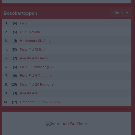
Besökartoppen
Länet
1.
(4)
Falu IF
2.
(5)
CSK Ludvika
3.
(1)
Hedemora SK A-lag
4.
(10)
Falu IF U 18 Div 1
5.
(2)
Avesta AIK Herrar
6.
(6)
Falu IF Försäsong U18
7.
(9)
Falu IF U16 Regional
8.
(28)
Falu IF U 20 Regional
9.
(3)
Avesta AIK
10.
(17)
Östansbo IS P13 ÖIS/SFK