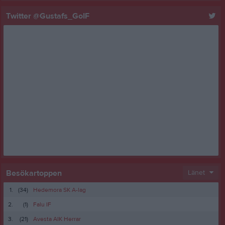
Twitter @Gustafs_GoIF
Besökartoppen
Länet
1.
(34)
Hedemora SK A-lag
2.
(1)
Falu IF
3.
(21)
Avesta AIK Herrar