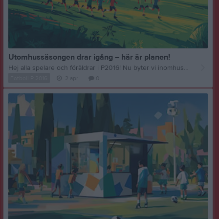
Utomhussäsongen drar igång – här är planen!
Hej alla spelare och föräldrar i P2016! Nu byter vi inomhushallen mot konstgräset och vi ser verkligen fram emot det. Här är det ni behöver veta inför säsongen. Träningar Vi startar måndag 13 april kl 16:30 – direkt efter påsklovet. Sedan kör vi måndag och torsdag 16:30 varje vecka under säsongen, även på Slättgärdet när vi får kliva på gräset där. Vi lägger upp träningsdagarna med lite olika fokus: • Måndag – teknik, bollkontroll, kondition och smålagsspel • Torsdag – spelförståelse och 7v7-matchspel Seriespelet ? Seriespelet startar i början av maj. Vi återkommer med mer info om matchschema när det är klart. Truppen ? Vi är 10 spelare när säsongen drar igång, vilket känns som en bra och stabil grund. Välkommen tillbaka till Valter och Wilhelm Å som är med och kör igen – kul att ha er tillbaka! Samarbeten ? Vi har pågående dialog om samarbeten med andra lag för att kunna spela 7v7 fullt ut på träningarna. Målet är att alla ska få så mycket spel och utveckling som möjligt. Växa som lag Vi vill gärna bli fler under säsongen. Känner ni någon som kan vara sugen på att testa fotboll – tipsa gärna! Alla är välkomna att prova. Matchställ Vi behöver veta önskad storlek på matchställen inom kort. Hör av er till Mattias med barnets storlek så tar han det vidare till klubben. Klädprovning Intersport kommer till klubbhuset på Mora By IP onsdag 15 april kl 16:30-19:00. Ett bra tillfälle att prova på kläder som går att beställa med föreningens profil. Lagförälder och tränarhjälp Vi söker en lagförälder som kan ta hand om lite praktiska saker runt laget – kioskschema, påminnelser och liknande. Det är ett perfekt sätt att bidra utan att vara på planen, och det frigör tid för oss tränare att fokusera på träning och match. Vi söker också en tränarhjälp – någon som vill vara med regelbundet på träningar och matcher och hjälpa till på planen. Engagemang och närvaro är det viktigaste, inte tidigare tränarerfarenhet. Hör av er om något av detta passar! Dalecarlia Cup – 25–28 juni Vi ser över möjligheterna att delta i Dalecarlia Cup i sommar. För att kunna anmäla laget behöver vi veta om ert barn kan och vill vara med. Hör av er så snart ni kan – antingen via sms eller direkt till oss på träning. Vi ser fram emot att träffas på planen! // Mattias & Jesper
Fotboll P 2016
2 apr
0