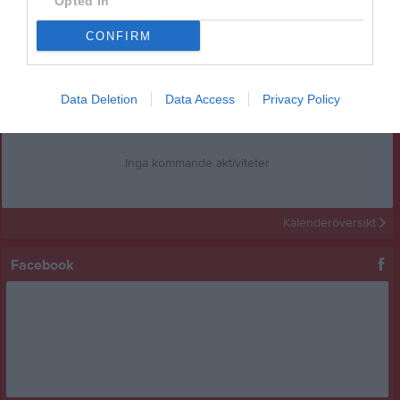
Opted In
Inget album finns skapat
CONFIRM
Logga in som administratör och skapa ert första album
Data Deletion
Data Access
Privacy Policy
Kalender
På gång
Inga kommande aktiviteter
Kalenderöversikt
Facebook