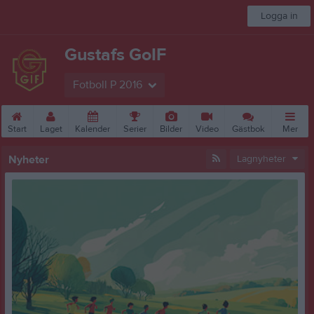
Logga in
Gustafs GoIF
Fotboll P 2016
Start
Laget
Kalender
Serier
Bilder
Video
Gästbok
Mer
Nyheter
Lagnyheter