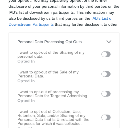
your opt-out. You may separately opt-out of the further
Hej allihop!
⚽
Här kommer lite praktisk info inför Dalecarlia Cup
😊
• S
disclosure of your personal information by third parties on the
Fotboll P 2016
25 jun 2024
0
IAB’s list of downstream participants. This information may
also be disclosed by us to third parties on the
IAB’s List of
Visa fler nyheter
Downstream Participants
that may further disclose it to other
third parties.
Senast uppladdade video
Personal Data Processing Opt Outs
I want to opt-out of the Sharing of my
personal data.
Opted In
I want to opt-out of the Sale of my
Ingen video uppladdad
Personal Data.
Opted In
Logga in och ladda upp ert första klipp
I want to opt-out of processing my
Senast uppdaterade album
Personal Data for Targeted Advertising.
Opted In
I want to opt-out of Collection, Use,
Retention, Sale, and/or Sharing of my
Personal Data that Is Unrelated with the
Purposes for which it was collected.