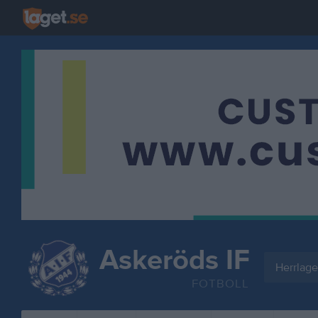
Askeröds IF
Herrlage
FOTBOLL