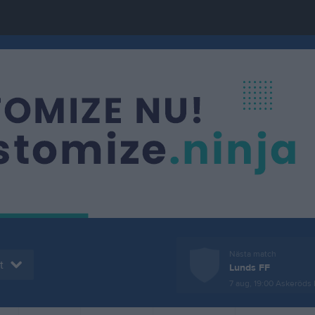
Nästa match
t
Lunds FF
7 aug, 19:00
Askeröds 