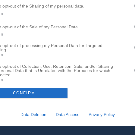
o opt-out of the Sharing of my personal data.
för Joel Aspegren
In
o opt-out of the Sale of my Personal Data.
In
to opt-out of processing my Personal Data for Targeted
ing.
Joel Aspegren har ingen aktivitet i föreningen
In
o opt-out of Collection, Use, Retention, Sale, and/or Sharing
ersonal Data that Is Unrelated with the Purposes for which it
lected.
In
CONFIRM
Data Deletion
Data Access
Privacy Policy