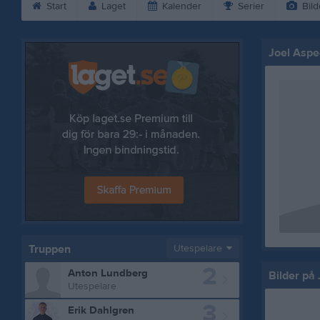
Start
Laget
Kalender
Serier
Bild
Joel Aspe
Truppen
Utespelare
2
Anton Lundberg
Bilder på
Utespelare
3
Erik Dahlgren