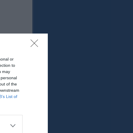
sonal or
GK
RK
P
ection to
ou may
0
0
0
 personal
0
0
0
out of the
 downstream
0
0
0
B’s List of
0
0
0