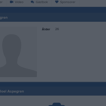
er
Video
Gästbok
Sponsorer
gren
26
Ålder
 Joel Aspegren