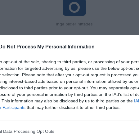
Inga bilder hittades
Do Not Process My Personal Information
för Joel Aspegren
to opt-out of the sale, sharing to third parties, or processing of your per
M
G
A
up
formation for targeted advertising by us, please use the below opt-out s
r selection. Please note that after your opt-out request is processed y
n Cup
1
0
0
eing interest-based ads based on personal information utilized by us or
 5 Herr Sydvästra Skåne
3
0
0
disclosed to third parties prior to your opt-out. You may separately opt-
losure of your personal information by third parties on the IAB’s list of
 3 Herr B Skåne Sydvästra A, vår
1
0
0
. This information may also be disclosed by us to third parties on the
IA
Participants
that may further disclose it to other third parties.
5
0
0
de matcher
G
Mål
A
Assist
GK
Gula kort
RK
Röda kort
P
Poäng
l Data Processing Opt Outs