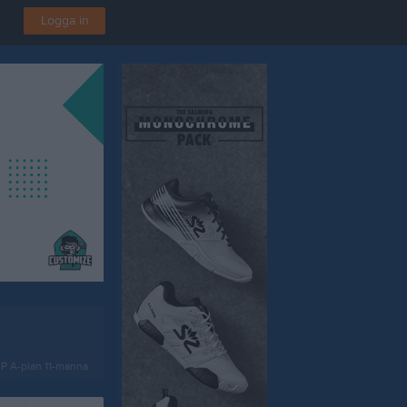
Logga in
IP A-plan 11-manna