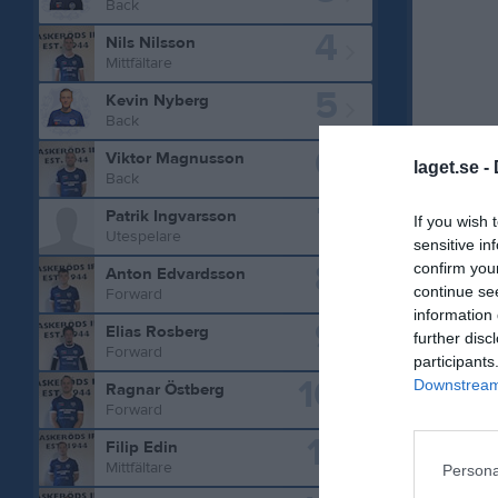
Back
4
Nils Nilsson
Mittfältare
5
Kevin Nyberg
Back
6
Viktor Magnusson
laget.se -
Statistik 
Back
7
Patrik Ingvarsson
If you wish 
Serie/C
Utespelare
sensitive in
8
confirm you
Skånska
Anton Edvardsson
continue se
Forward
Division
information 
9
Elias Rosberg
further disc
Division
Forward
participants
10
Downstream 
Total
Ragnar Östberg
Forward
11
M
Spela
Filip Edin
Mittfältare
Persona