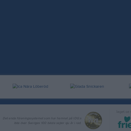
laget.se
Det enda föreningssystemet som har hamnat på IDG:s
lista över Sveriges 100 bästa sajter sju år i rad.