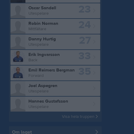
23
Oscar Sandell
Utespelare
24
Robin Norman
Mittfältare
27
Danny Hurtig
Utespelare
33
Erik Ingvarsson
Back
35
Emil Reimers Bergman
Forward
Joel Aspegren
Utespelare
Hannes Gustafsson
Utespelare
Visa hela truppen
Om laget