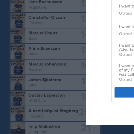
12
Jens Rasmusson
I want t
Aktivitet 
Mittfältare
Opted 
13
Christoffer Olsson
Forward
I want t
14
Marcus Kreutz
Opted 
Back
I want 
15
Albin Svensson
Advertis
Back
Opted 
16
Marcus Johansson
I want t
Forward
of my P
was col
17
Opted 
Johan Sjöstrand
Back
18
Gustav Espersson
Mittfältare
20
Albert Löfqvist Stegberg
Forward
21
Filip Malmström
Utespelare