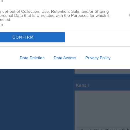
In
o opt-out of Collection, Use, Retention, Sale, and/or Sharing
ersonal Data that Is Unrelated with the Purposes for which it
lected.
In
 finns skapat
Facebook
administratör och skapa ert första
CONFIRM
Data Deletion
Data Access
Privacy Policy
Kansli