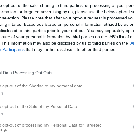
22 jan 2023
0
to opt-out of the sale, sharing to third parties, or processing of your per
formation for targeted advertising by us, please use the below opt-out s
r selection. Please note that after your opt-out request is processed y
Lagnyheter
eing interest-based ads based on personal information utilized by us or
disclosed to third parties prior to your opt-out. You may separately opt-
losure of your personal information by third parties on the IAB’s list of
V.8 mellan 17-18 Februari håller Rising stars träningar i bollen, ni som är intresserade är välkomna att fylla i formuläret nedan. Det är först till kvarn som gäller så va på hugget!
. This information may also be disclosed by us to third parties on the
IA
Nyheter från föreningen
Participants
that may further disclose it to other third parties.
PU18 vinner serien efter k
Ännu en tuff match mot ett välspelande Malbas. Ystad gör en bra laginsats idag med tyvärr räckte detta inte hela vägen.
5 aug
Streetbasket Challenge 7 
l Data Processing Opt Outs
26 jun
3x3 Challenge i Ystad
o opt-out of the Sharing of my personal data.
Tuff match med ett fysiskt större och starkare Lobas. Lobas hade ett väldigt samspelt försvar som Ystad hade svårt att få hål på. Få spelare på bänken i Ystad gjorde att batterierna inte höll hela vägen för ystad. Ystad gör en riktig kämpainsats idag.
Laget
In
o opt-out of the Sale of my Personal Data.
In
Truppen
pdaterade album
to opt-out of processing my Personal Data for Targeted
ing.
Serier