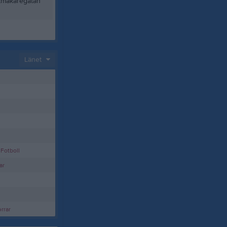
kmakaregatan
Länet
 Fotboll
ar
rrar