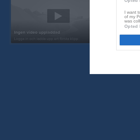
Opted 
I want t
of my P
was col
Opted 
Inget album
Ingen video uppladdad
Logga in som 
Logga in och ladda upp ert första klipp
album