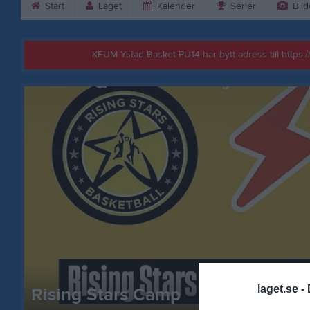
Start
Laget
Kalender
Serier
Bild
KFUM Ystad Basket PU14 har bytt adress till https
laget.se -
Rising Stars Camp