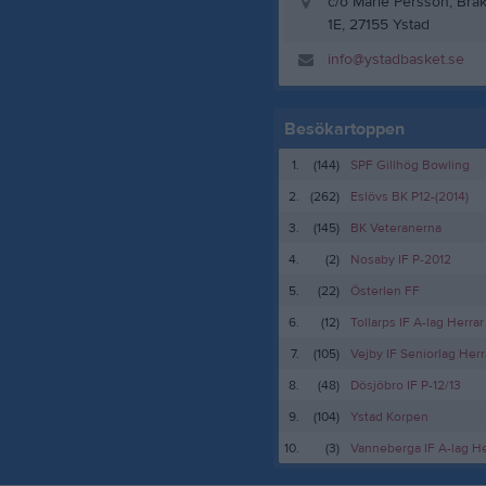
c/o Marie Persson, Brå
1E, 27155 Ystad
info@ystadbasket.se
Besökartoppen
1.
(144)
SPF Gillhög Bowling
2.
(262)
Eslövs BK P12-(2014)
3.
(145)
BK Veteranerna
4.
(2)
Nosaby IF P-2012
5.
(22)
Österlen FF
6.
(12)
Tollarps IF A-lag Herrar
7.
(105)
Vejby IF Seniorlag Herr
8.
(48)
Dösjöbro IF P-12/13
9.
(104)
Ystad Korpen
10.
(3)
Vanneberga IF A-lag He