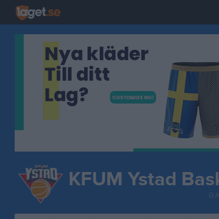
KFUM Ystad Bas
B