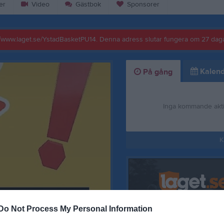
er
Video
Gästbok
Sponsorer
://www.laget.se/YstadBasketPU14. Denna adress slutar fungera om 27 daga
Kalend
På gång
Inga kommande akti
K
Do Not Process My Personal Information
Referat: Ystad PU