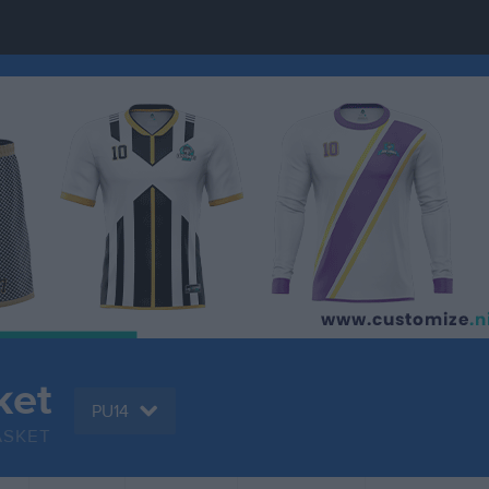
ket
PU14
ASKET