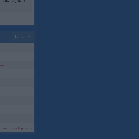
kmakaregatan
Länet
rar
(senior och junior)