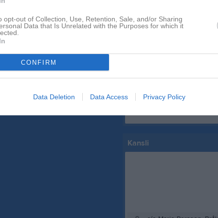
In
o opt-out of Collection, Use, Retention, Sale, and/or Sharing
ersonal Data that Is Unrelated with the Purposes for which it
lected.
In
 finns skapat
Facebook
administratör och skapa ert första
CONFIRM
Data Deletion
Data Access
Privacy Policy
Kansli