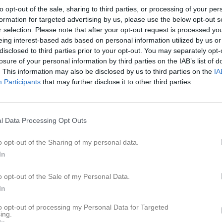
22 jan 2023
0
to opt-out of the sale, sharing to third parties, or processing of your per
formation for targeted advertising by us, please use the below opt-out s
r selection. Please note that after your opt-out request is processed y
Lagnyheter
eing interest-based ads based on personal information utilized by us or
disclosed to third parties prior to your opt-out. You may separately opt-
losure of your personal information by third parties on the IAB’s list of
V.8 mellan 17-18 Februari håller Rising stars träningar i bollen, ni som är intresserade är välkomna att fylla i formuläret nedan. Det är först till kvarn som gäller så va på hugget!
. This information may also be disclosed by us to third parties on the
IA
Nyheter från föreningen
Participants
that may further disclose it to other third parties.
PU18 vinner serien efter k
Ännu en tuff match mot ett välspelande Malbas. Ystad gör en bra laginsats idag med tyvärr räckte detta inte hela vägen.
Igår
Streetbasket Challenge 7 
l Data Processing Opt Outs
26 jun
3x3 Challenge i Ystad
o opt-out of the Sharing of my personal data.
Tuff match med ett fysiskt större och starkare Lobas. Lobas hade ett väldigt samspelt försvar som Ystad hade svårt att få hål på. Få spelare på bänken i Ystad gjorde att batterierna inte höll hela vägen för ystad. Ystad gör en riktig kämpainsats idag.
Laget
In
o opt-out of the Sale of my Personal Data.
In
Truppen
pdaterade album
to opt-out of processing my Personal Data for Targeted
ing.
Serier