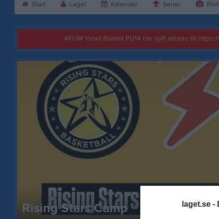
Start
Laget
Kalender
Serier
Bild
KFUM Ystad Basket PU14 har bytt adress till https
laget.se -
Rising Stars Camp