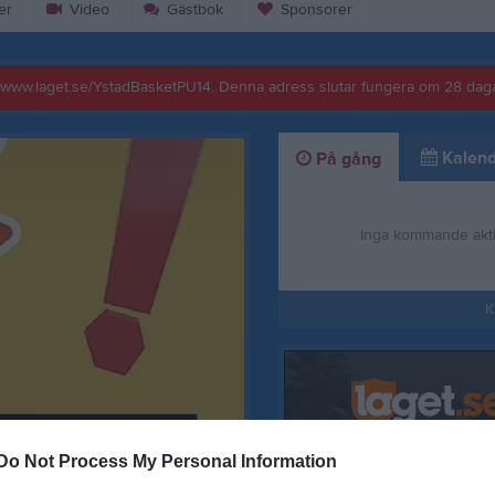
er
Video
Gästbok
Sponsorer
://www.laget.se/YstadBasketPU14. Denna adress slutar fungera om 28 daga
Kalend
På gång
Inga kommande akti
K
Do Not Process My Personal Information
Referat: Ystad PU