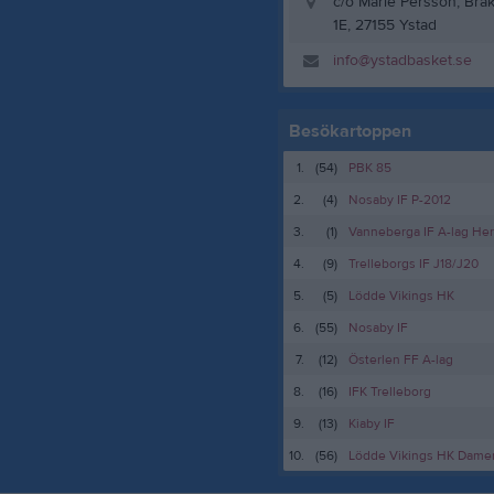
c/o Marie Persson, Brå
1E, 27155 Ystad
info@ystadbasket.se
Besökartoppen
1.
(54)
PBK 85
2.
(4)
Nosaby IF P-2012
3.
(1)
Vanneberga IF A-lag Her
4.
(9)
Trelleborgs IF J18/J20
5.
(5)
Lödde Vikings HK
6.
(55)
Nosaby IF
7.
(12)
Österlen FF A-lag
8.
(16)
IFK Trelleborg
9.
(13)
Kiaby IF
10.
(56)
Lödde Vikings HK Damer 