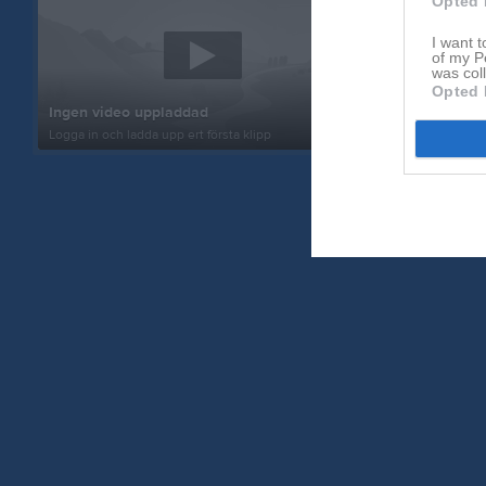
Opted 
I want t
of my P
was col
Opted 
Inget album
Ingen video uppladdad
Logga in som 
Logga in och ladda upp ert första klipp
album