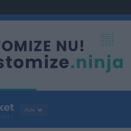
ket
PU14
ASKET