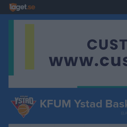
KFUM Ystad Bas
B