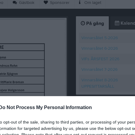
eo
Gästbok
Sponsorer
Om laget
Kalend
På gång
Vinnarsållet 5-2026
Vinnarsållet 6-2026
VIFs ÅRSFEST 2026
Vinnarsållet 7-2026
Vinnarsållet 8-2026
UPPESITTARSÅLL
K
6
Vilka vann på vinna
Do Not Process My Personal Information
25 apr
0
to opt-out of the sale, sharing to third parties, or processing of your per
formation for targeted advertising by us, please use the below opt-out s
r selection. Please note that after your opt-out request is processed y