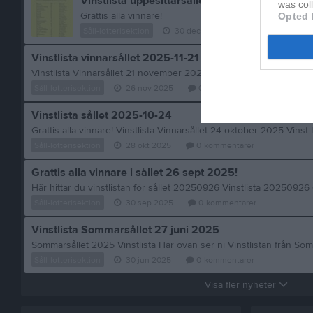
Vinstlista uppesittarsållet 20251221
was col
Grattis alla vinnare!
Opted 
Såll-lotterisektion
30 dec 2025
0
kommentarer
Vinstlista vinnarsållet 2025-11-21
Såll-lotterisektion
26 nov 2025
0
kommentarer
Vinstlista sållet 2025-10-24
Såll-lotterisektion
28 okt 2025
0
kommentarer
Grattis alla vinnare i sållet 26 sept 2025!
Här hittar du vinstlistan för sållet 20250926 Vinstlista 20250926 G
Såll-lotterisektion
30 sep 2025
0
kommentarer
Vinstlista Sommarsållet 27 juni 2025
Såll-lotterisektion
30 jun 2025
0
kommentarer
Visa fler nyheter