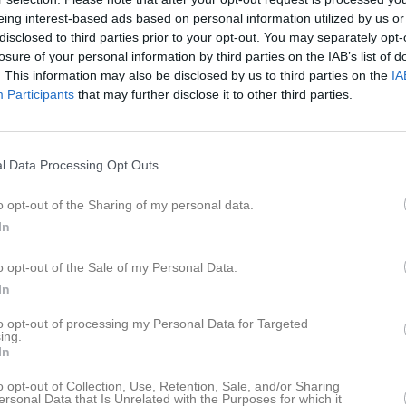
Lagnyheter
eing interest-based ads based on personal information utilized by us or
disclosed to third parties prior to your opt-out. You may separately opt-
losure of your personal information by third parties on the IAB’s list of
. This information may also be disclosed by us to third parties on the
IA
Participants
that may further disclose it to other third parties.
Vinstlista vinnarsållet 2026-04-24 Grattis alla vinnare och tack ni som köpt lotter! Stort tack till er som sponsrat med vinster: CMF, Studio K/Greenroom, Vrigstad Företagstjänst, Ostkaksabageriet, Clemondo, Jotos Hemköp, Vrigstad Wärdshus,Circle K och Sportringen. Vinst Lott nr Namn 300 kr 113 Daniel o Elise Gåije Tröstpris 49 Alexander Johansson Tröstpris 111 Gunnarsson S M T A 300 kr 17 Daniel o Elise Gåije Tröstpris 3 Jan Johansson Tröstpris 2 Madeleine Jonsson 300 kr 82 Robert Sjölin Tröstpris 4 Veronika Karlsson Tröstpris 109 M o M Clemondo 500 kr 96 Camilla Storck Tröstpris 98 Robert Sjölin 1 000 kr 32 Ulf Arvidsson Tröstpris 12 Karin Romhagen Lucka Julsållet 119 Marita Magnusson 3 000 kr 23 Gunillis Almqvist Nästa såll är sommarsållet 26 juni, boka in det. /VIF Sållansvariga
l Data Processing Opt Outs
Nyheter från föreningen
o opt-out of the Sharing of my personal data.
Vrigstad marknad 22-23 m
In
29 jun
Vinstlista Sommarsållet 26
o opt-out of the Sale of my Personal Data.
23 jun
SOMMARBINGOLOTTER
rsållet 20260220
In
9 jun
Nästa Hemmamatch på Tal
to opt-out of processing my Personal Data for Targeted
.
ing.
Facebook
 2026!
In
Vi startar våren med härliga fredagskvällar fyllda med fredagsmys, god mat, lottdragning med fina vinster varav högsta vinsten är 3 000 kr) samt en extra aktivitet varje gång. Ett perfekt sätt att umgås och ha kul tillsammans!
o opt-out of Collection, Use, Retention, Sale, and/or Sharing
ersonal Data that Is Unrelated with the Purposes for which it