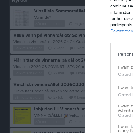
Nyheter
continue se
Vinstlista Sommarsållet 26/6-2026
information 
Vann du?
further disc
Såll-lotterisektion
29 jun
0
kommentarer
participants
Downstream 
Vilka vann på vinnarsållet? Se vinstlistan
Såll-lotterisektion
25 apr
0
kommentarer
Persona
Här hittar du vinnarna på sållet 20 mars 2026
Vinstlista 2026-03-20VINSTLISTA 20 mars 2026
I want t
Såll-lotterisektion
27 mar
0
kommentarer
Opted 
Vinstlista vinnarsållet 20260220
I want t
Klicka här under på länken för att se vinstlistan: Vinstlista vinna
Opted 
Såll-lotterisektion
27 feb
0
kommentarer
I want 
Inbjudan till Vinnarsållet 2026 med start 20/2
Advertis
VINNARSÅLLET
Välkommen till Vinnarsållet våren
Opted 
Såll-lotterisektion
10 feb
0
kommentarer
I want t
of my P