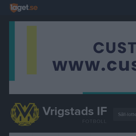
Vrigstads IF
Såll-lott
FOTBOLL