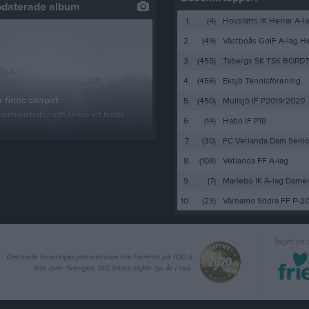
pdaterade album
1.
(4)
Hovslätts IK Herrar A-l
2.
(49)
Västboås GoIF A-lag He
3.
(455)
Tabergs SK TSK BORD
4.
(456)
Eksjö Tennisförening
 finns skapat
5.
(450)
Mullsjö IF P2019/2020
administratör och skapa ert första
6.
(14)
Habo IF P18
7.
(30)
FC Vetlanda Dam Senio
8.
(108)
Vetlanda FF A-lag
9.
(7)
Mariebo IK A-lag Dame
10.
(23)
Värnamo Södra FF P-20
laget.se
Det enda föreningssystemet som har hamnat på IDG:s
lista över Sveriges 100 bästa sajter sju år i rad.