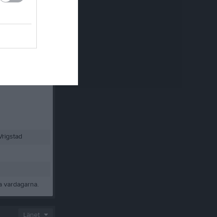
Vrigstad
ta vardagarna.
Länet