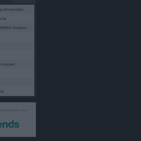
ag Allsvenskan
rrar
TENNIS Ungdom
rtruppen
r
12
 samarbetar med