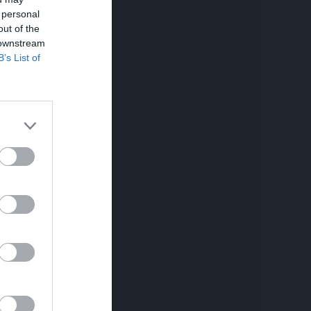
 personal
out of the
 downstream
B’s List of
aj 2026
 juni -2026
låsen 14/6