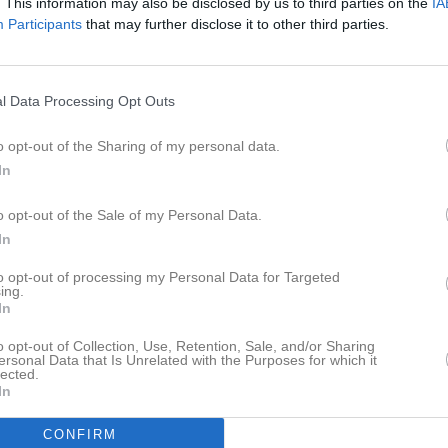
Lagnyheter
. This information may also be disclosed by us to third parties on the
IA
Participants
that may further disclose it to other third parties.
ation!
Nyheter från föreningen
Välkommen till er nya gruppsida på laget.se! Den blir central i all kommunikation mellan aktiva, ledare, föräldrar och andra intresserade. För att komma igång direkt med en bra kommunikation i och omkring gruppen finns ett antal viktiga punkter för sidans administratör: • Logga in och lägga till alla aktiva och ledare under Medlemmar. • Fylla på kalendern med alla inplanerade aktiviteter. Matcher läggs till via Serier medan träningar och andra aktiviteter läggs till via Aktiviteter. • Skriv nyheter löpande och berätta om verksamheten. I takt med att nya nyheter läggs till kommer den här nyhetstexten att försvinna. Om någon i gruppen har frågor om laget.se är man alltid välkommen att kontakta vår support på support@laget.se eller 019-15 44 00. Varmt välkomna till laget.se!
Vrigstad marknad 22-23 m
l Data Processing Opt Outs
29 jun
Vinstlista Sommarsållet 26
pdaterade album
23 jun
SOMMARBINGOLOTTER
o opt-out of the Sharing of my personal data.
In
9 jun
Nästa Hemmamatch på Tal
o opt-out of the Sale of my Personal Data.
Facebook
In
 finns skapat
to opt-out of processing my Personal Data for Targeted
ing.
administratör och skapa ert första
In
o opt-out of Collection, Use, Retention, Sale, and/or Sharing
ersonal Data that Is Unrelated with the Purposes for which it
lected.
In
Kansli
CONFIRM