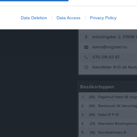
Data Deletion
Data Access
Privacy Policy
Industrigatan 2, 57696 
kansli@vrigstad.nu
070-318 63 87
Kanslitider 9-13 de fles
Besökartoppen
1.
(93)
Fagerhult Habo IB Ung
2.
(96)
Bankeryds SK Seniorlag
3.
(56)
Habo IF F-15
4.
(21)
Wernamo Bowlingsenior
5.
(16)
Norrahammars IK