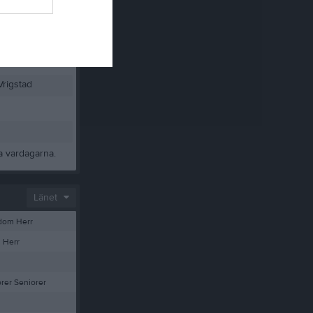
Vrigstad
ta vardagarna.
Länet
dom Herr
 Herr
er Seniorer