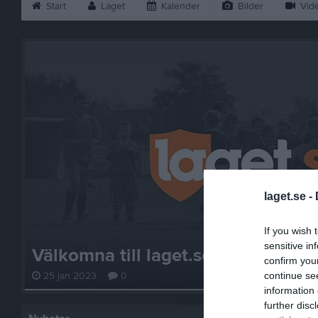
Start
Laget
Kalender
Bilder
Vid
laget.se -
If you wish 
sensitive in
Välkomna till laget.se – Här finns 
confirm you
continue se
25 jan 2023
0
information 
further disc