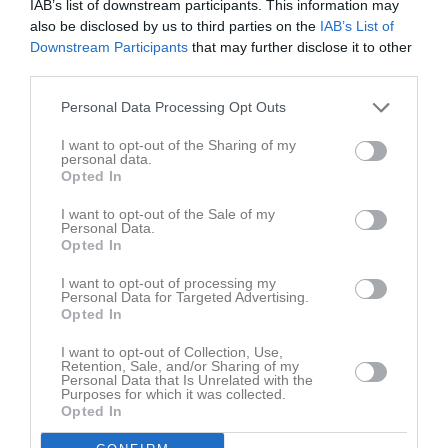
IAB’s list of downstream participants. This information may
also be disclosed by us to third parties on the
IAB’s List of
Senast uppdaterade album
Downstream Participants
that may further disclose it to other
third parties.
Personal Data Processing Opt Outs
I want to opt-out of the Sharing of my
personal data.
Opted In
Inget album finns skapat
I want to opt-out of the Sale of my
Logga in som administratör och skapa ert första album
Personal Data.
Opted In
Kalender
I want to opt-out of processing my
På gång
Personal Data for Targeted Advertising.
Opted In
7 aug, 14:00
Träningshelg
I want to opt-out of Collection, Use,
10 aug, 18:45
Falköpings KIK Röd (borta)
Retention, Sale, and/or Sharing of my
Personal Data that Is Unrelated with the
Purposes for which it was collected.
15 aug, 10:00
Våmbs IF Grön (hemma)
Opted In
18 aug, 18:00
Ulvåkers IF Röd (hemma)