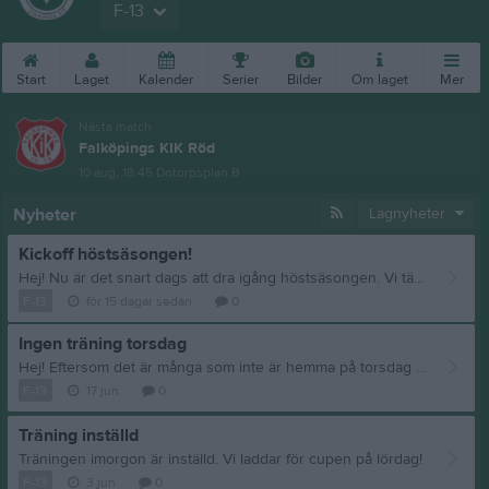
F-13
Start
Laget
Kalender
Serier
Bilder
Om laget
Mer
Nästa match
Falköpings KIK Röd
10 aug, 18:45
Dotorpsplan B
Nyheter
Lagnyheter
Kickoff höstsäsongen!
Hej! Nu är det snart dags att dra igång höstsäsongen. Vi tänker starta med att göra något kul tillsammans, så boka in 7-8 aug. Mer info om tider och planering kommer inom kort! Alla behöver ha en fungerande cykel (ej ELcykel) // ledarna
F-13
för 15 dagar sedan
0
Ingen träning torsdag
Hej! Eftersom det är många som inte är hemma på torsdag så ställer vi in träningen och tar midsommarledigt.
F-13
17 jun
0
Träning inställd
Träningen imorgon är inställd. Vi laddar för cupen på lördag!
F-13
3 jun
0