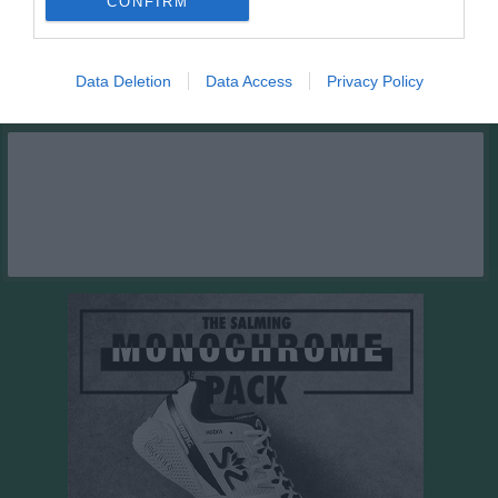
CONFIRM
23 aug, 11:00
Sils IF (borta)
Kalenderöversikt
Data Deletion
Data Access
Privacy Policy
Facebook