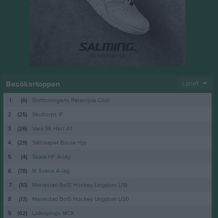
Besökartoppen
Länet
1.
(6)
Slottsskogens Petanque Club
2.
(25)
Skultorps IF
3.
(26)
Vara SK Herr A1
4.
(29)
Sällskapet Boule Hjo
5.
(4)
Skara HF A-lag
6.
(78)
IK Svane A-lag
7.
(10)
Mariestad BoIS Hockey Ungdom U18
8.
(13)
Mariestad BoIS Hockey Ungdom U20
9.
(62)
Lidköpings MCK