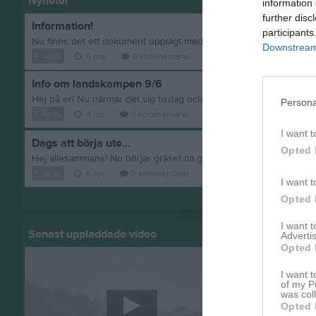
Nyheter
information 
further disc
Information!
participants
Downstream 
F-14/15
6 maj
0
kommentarer
Info om landskampen 9/6
Persona
F-14/15
4 jun
0
kommentarer
I want t
Dags att börja ute...
Opted 
F-14/15
6 apr
0
kommentarer
I want t
Visa fler nyheter
Opted 
I want 
Senast uppladdade video
Senast up
Advertis
Opted 
I want t
of my P
was col
Opted 