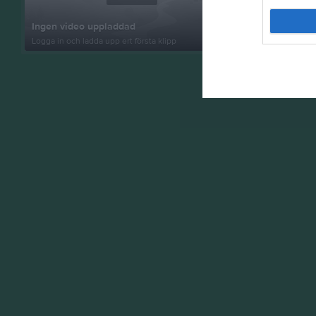
Ingen video uppladdad
VAIF F14/1
Logga in och ladda upp ert första klipp
3 bilder