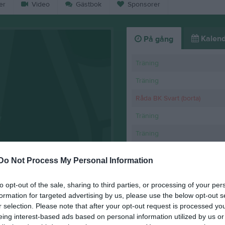
er
Video
Gästbok
Sponsorer
Kalend
På gång
Träning
Träning
Råda BK Svart (borta)
Träning
Träning
K
Do Not Process My Personal Information
Info om landskam
to opt-out of the sale, sharing to third parties, or processing of your per
4 jun
0
formation for targeted advertising by us, please use the below opt-out s
r selection. Please note that after your opt-out request is processed y
eing interest-based ads based on personal information utilized by us or