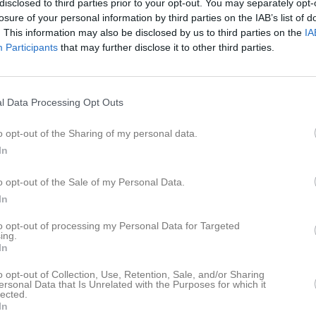
Lagnyheter
disclosed to third parties prior to your opt-out. You may separately opt-
losure of your personal information by third parties on the IAB’s list of
. This information may also be disclosed by us to third parties on the
IA
Nu finns det ett dokument upplagt med information från föräldramöte på laget.se Gå till fliken mer och sedan dokument. Där finns olika mappar med diverse information. Har även lagt gruppindelningen och matchschemat där. Är det några frågetecken hör av er
Participants
that may further disclose it to other third parties.
Hej på er! Nu närmar det sig tisdag och dagen då vi ska åka med laget på landskampen mellan Sverige-Italien. Matchen börjar kl 19:00. Vi tänker att vi behöver ha samling kl 15.00 på parkeringen vid Lindvallen. Avresa 15.15 så vi inte behöver stressa. Vi gör matstopp på Max i Allingsås på vägen som barnen bekostar själva. Beräknad hemkomst ca 22.30. Respektive chaufför tar upp telefonnummer till föräldrar för barnen som åker i respektive bil så vi kan ha kontakt om tid för hemkomst eller om något annat skulle uppstå. Om barnen har, får de gärna ha på Sverigetröja. Tänk dock på kläder efter väder då det kan bli kallt på kvällen och gärna regnjacka om det skulle regna.
l Data Processing Opt Outs
Nyheter från föreningen
o opt-out of the Sharing of my personal data.
In
Medlemsavgifter & Fritidskort
Hej allesammans! Nu börjar gräset bli grönt och om vädret håller i sig kommer vi from nästa vecka börja träna ute. Våra tränings tider kommer vara måndagar och onsdagar kl 18.00-19.30 tänk på tiden då den är ny från i år. Kallelser kommer som vanligt på laget.se svara gärna så fort som möjligt underlättar när vi planerar träningarna. Hälsningar Ledarna
o opt-out of the Sale of my Personal Data.
Laget
In
to opt-out of processing my Personal Data for Targeted
pdaterade album
ing.
In
Truppen
o opt-out of Collection, Use, Retention, Sale, and/or Sharing
ersonal Data that Is Unrelated with the Purposes for which it
Serier
lected.
In