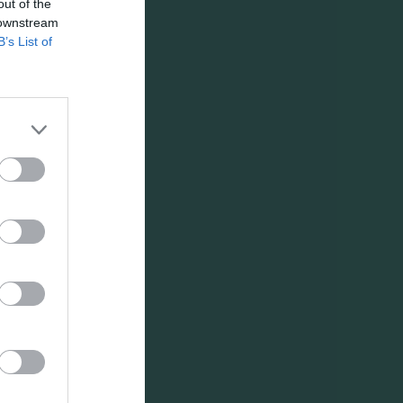
out of the
 downstream
B’s List of
et