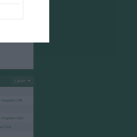
Länet
y Ungdom U18
ey Ungdom U20
ue Club