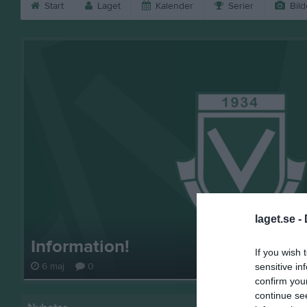
Start
Laget
Kalender
Serier
Bild
laget.se -
Information!
If you wish 
6 maj
0
sensitive in
confirm you
continue se