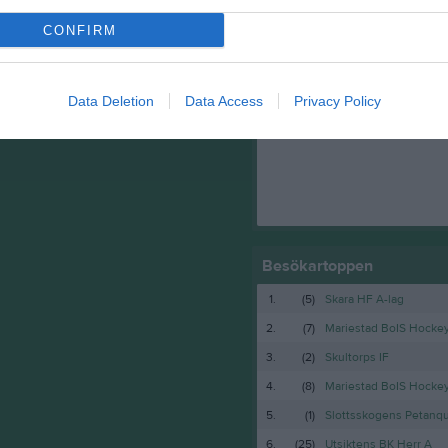
CONFIRM
5
Facebook
Data Deletion
Data Access
Privacy Policy
Besökartoppen
1.
(5)
Skara HF A-lag
2.
(7)
Mariestad BoIS Hocke
3.
(2)
Skultorps IF
4.
(8)
Mariestad BoIS Hock
5.
(1)
Slottsskogens Petanq
6.
(25)
Utsiktens BK Herr A