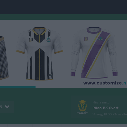
Nästa match
5
Råda BK Svart
14 aug, 19:00
Rådavall