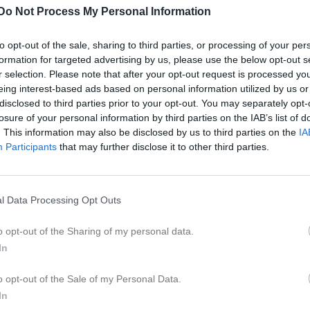
ideo
Gästbok
Sponsorer
Om gruppen
Do Not Process My Personal Information
to opt-out of the sale, sharing to third parties, or processing of your per
Kalend
På gång
formation for targeted advertising by us, please use the below opt-out s
r selection. Please note that after your opt-out request is processed y
Träning
eing interest-based ads based on personal information utilized by us or
disclosed to third parties prior to your opt-out. You may separately opt-
Träning
losure of your personal information by third parties on the IAB’s list of
. This information may also be disclosed by us to third parties on the
IA
Serietävling - terränglöpning
Participants
that may further disclose it to other third parties.
Serietävling - terränglöpning
Serietävling - terränglöpning
l Data Processing Opt Outs
K
o opt-out of the Sharing of my personal data.
Intresseanmälan - 
In
8 okt 2025
0
o opt-out of the Sale of my Personal Data.
In