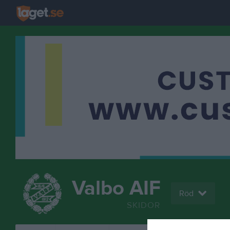
Valbo AIF
Röd
SKIDOR