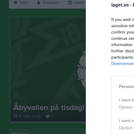
Start
Gruppen
Kalender
Bilder
V
laget.se -
If you wish 
sensitive in
confirm you
continue se
information 
further disc
participants
Downstream 
Persona
I want t
Åbyvallen på tisdag!
Opted 
17 mar 2024
0
I want t
Opted 