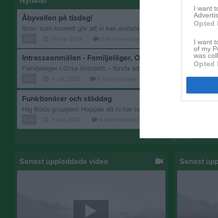
Nyheter
I want 
Advertis
Åbyvallen på tisdag!
Opted 
Röd
17 mar 2024
0
kommentarer
I want t
of my P
was col
Intresseanmälan - Familjeläger, Orsa Grönklitt
Opted 
Röd
8 okt 2025
0
kommentarer
Funktionärer och städdag
Röd
5 aug 2025
0
kommentarer
Visa fler nyheter
Senast uppladdade video
Senast up