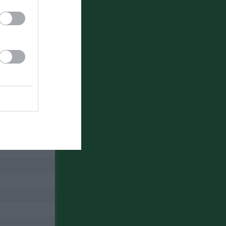
pning 2026
27-29
Länet