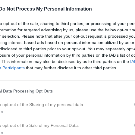
ideo
Gästbok
Sponsorer
Om gruppen
Do Not Process My Personal Information
Kalend
På gång
to opt-out of the sale, sharing to third parties, or processing of your per
formation for targeted advertising by us, please use the below opt-out s
r selection. Please note that after your opt-out request is processed y
eing interest-based ads based on personal information utilized by us or
Inga kommande akti
disclosed to third parties prior to your opt-out. You may separately opt-
losure of your personal information by third parties on the IAB’s list of
. This information may also be disclosed by us to third parties on the
IA
K
Participants
that may further disclose it to other third parties.
l Data Processing Opt Outs
o opt-out of the Sharing of my personal data.
viktig information!
In
o opt-out of the Sale of my Personal Data.
In