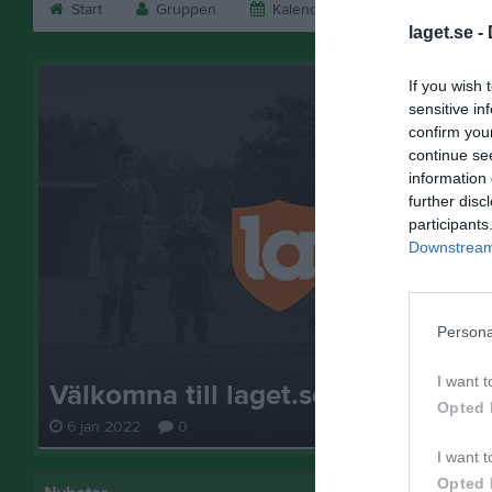
Start
Gruppen
Kalender
Bilder
V
laget.se -
If you wish 
sensitive in
confirm you
continue se
information 
further disc
participants
Downstream 
Persona
I want t
Välkomna till laget.se – Här finns 
Opted 
6 jan 2022
0
I want t
Opted 