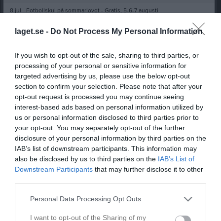
8 jul
Fotbollskul på sommarlovet - Gratis, 5-6-7 augusti
1 jul
Kansliet Semesterstängt
laget.se -
Do Not Process My Personal Information
12 jun
Vidare arbete med Anläggningsgruppen
If you wish to opt-out of the sale, sharing to third parties, or
Senast uppladdade video
processing of your personal or sensitive information for
targeted advertising by us, please use the below opt-out
section to confirm your selection. Please note that after your
opt-out request is processed you may continue seeing
interest-based ads based on personal information utilized by
us or personal information disclosed to third parties prior to
your opt-out. You may separately opt-out of the further
disclosure of your personal information by third parties on the
Ingen video uppladdad
IAB’s list of downstream participants. This information may
Logga in och ladda upp ert första klipp
also be disclosed by us to third parties on the
IAB’s List of
Downstream Participants
that may further disclose it to other
Senast uppdaterade album
third parties.
Personal Data Processing Opt Outs
I want to opt-out of the Sharing of my