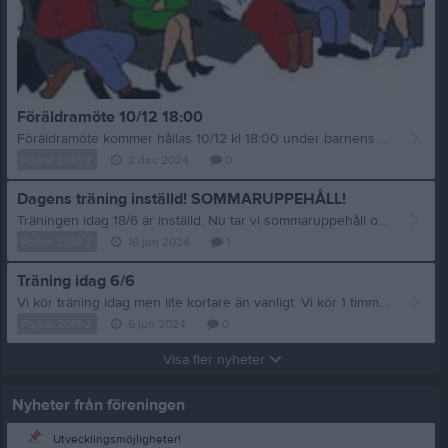
Föräldramöte 10/12 18:00
Föräldramöte kommer hållas 10/12 kl 18:00 under barnens träning i gamla gymnastiksalen till Rudbeckianska gymnasiet. VIKTIG INFORMATION kommer att meddelas. Så därför ser vi att alla barns föräldrar deltar. Mvh Ledarna
Pojkar 2013:2
2 dec 2024
0
Dagens träning inställd! SOMMARUPPEHÅLL!
Träningen idag 18/6 är inställd. Nu tar vi sommaruppehåll och börjar igen 20e AUGUSTI. GLAD SOMMAR!
Pojkar 2013:2
18 jun 2024
1
Träning idag 6/6
Vi kör träning idag men lite kortare än vanligt. Vi kör 1 timme mellan 18-19. Välkomna!
Pojkar 2013:2
6 jun 2024
0
Visa fler nyheter
Nyheter från föreningen
Utvecklingsmöjligheter!