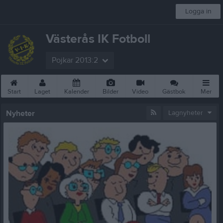
Logga in
Västerås IK Fotboll
Pojkar 2013:2
Start
Laget
Kalender
Bilder
Video
Gästbok
Mer
Nyheter
Lagnyheter