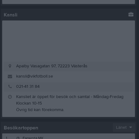
Kansli
Apalby Vasagatan 97, 72223 Västerås
kansli@vikfotboll.se
021-41 31 84
Kansliet är öppet för besök och samtal - Måndag-Fredag
Klockan 10-15
Övrig tid kan förekomma.
Besökartoppen
Länet
1.
(1)
Fagersta MK