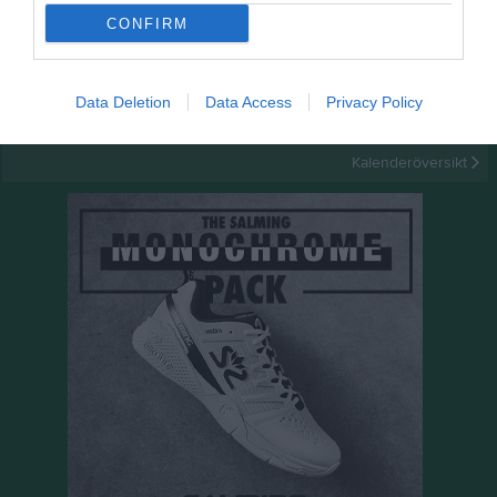
CONFIRM
Kalender
På gång
18 aug, 18:00
Ledarmöte
Data Deletion
Data Access
Privacy Policy
21 okt, 18:00
Ledarmöte Admin
Kalenderöversikt