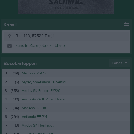
Kansli
Box 143, 57522 Eksjö
kansliet@eksjobollklubb.se
Besökartoppen
Länet
1.
(49)
Mariebo IK P-15
2.
(5)
Myresjö/Vetlanda FK Senior
3.
(353)
Aneby SK Fotboll F/P20
4.
(30)
Västboås GoIF A-lag Herrar
5.
(94)
Mariebo IK F 18
6.
(294)
Vetlanda FF P14
7.
(3)
Aneby SK Herrlaget
8.
(17)
IF Eksjö Fotboll P-15