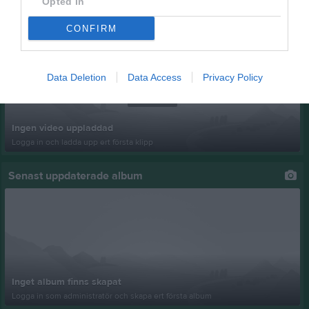
Opted In
Senast uppladdade video
CONFIRM
Data Deletion
Data Access
Privacy Policy
Ingen video uppladdad
Logga in och ladda upp ert första klipp
Senast uppdaterade album
Inget album finns skapat
Logga in som administratör och skapa ert första album