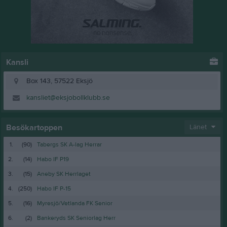
Kansli
Box 143, 57522 Eksjö
kansliet@eksjobollklubb.se
Besökartoppen
Länet
1.
(90)
Tabergs SK A-lag Herrar
2.
(14)
Habo IF P19
3.
(15)
Aneby SK Herrlaget
4.
(250)
Habo IF P-15
5.
(16)
Myresjö/Vetlanda FK Senior
6.
(2)
Bankeryds SK Seniorlag Herr