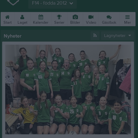
F14 - födda 2012
Start
Laget
Kalender
Serier
Bilder
Video
Gästbok
Mer
Nyheter
Lagnyheter