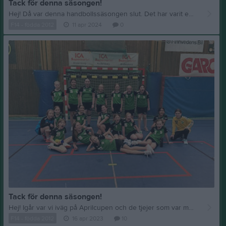
Tack för denna säsongen!
Hej! Då var denna handbollssäsongen slut. Det har varit en rolig och lärorik säsong. En del utmaningar med att få till mycket aktivitet på träningarna och speltid på matcherna med ett stort lag och få tränare. Säsongens höjdpunkt tycker nog både vi ledare och tjejerna var att åka på Irstablixten. Det gav en fin gemenskap i laget och lärorikt att träffa och spela mot andra lag. En riktigt rolig helg på alla sätt. Vi vill tacka de föräldrar som hjälpt till på träningarna under säsongen och ge ett extra tack till Sophia och Tomas som var till stor hjälp under Irstablixten. Inför nästa säsong så blir det seriespel med resultat vilket innebär att det blir mer att rapportera i matchsekretariatet. Därför är det obligatoriskt att en förälder per spelare går funktionärsutbildningen som är den 27/8 för att tjejerna ska få vara med och spela matcher. Utan matchfunktionärer blir det inga matcher. Är det någon av tjejerna som inte vill fortsätta nästa säsong så får ni gärna meddela det då vi redan nu planerar för nästa säsong och anmäler till seriespel. Angående träningstider till hösten så kommer vi inte få veta det förrens i augusti. Vi önskar alla en härlig vår och sommar och skickade med tjejerna ett handbollsbingo så de kan träna lite i sommar också. Vi är tacksamma för att vi får vara ett del av detta härliga gäng och får äran att följa deras utveckling på riktigt nära håll. Mvh Camilla och Jenny
F14 - födda 2012
11 apr 2024
0
Tack för denna säsongen!
Hej! Igår var vi iväg på Aprilcupen och de tjejer som var med gjorde en fantastisk insats. Fin laganda och vi tror att de hade lika roligt som oss ledare. Tack även till föräldrarna som var med och körde och la hela lördagen från väldigt tidig morgon till kväll i Anderstorps sporthall. (Kortet är från cupen igår, därför är inte alla tjejer med). Cupen fick avsluta säsongen. Vi har haft en väldigt rolig och utvecklande säsong med första seriespelet. Ett stort tack till alla föräldrar som kört, stått i kiosk och suttit i sekretariat/matchvärd under säsongen. Vi tackar också Tuvas mamma Sophia lite extra för alla träningar hon varit och hjälpt till på, det har varit till stor hjälp då vi inte är så många ledare. Påminner om att lämna tillbaka matchstället till mig, Camilla, för de som inte gjort det. Vi hoppas att alla tjejer vill fortsätta till hösten men skulle någon hoppa av så vill vi gärna veta det då vi redan nu planerar höstens seriespel. Mvh Ledarna genom Camilla
F14 - födda 2012
16 apr 2023
10