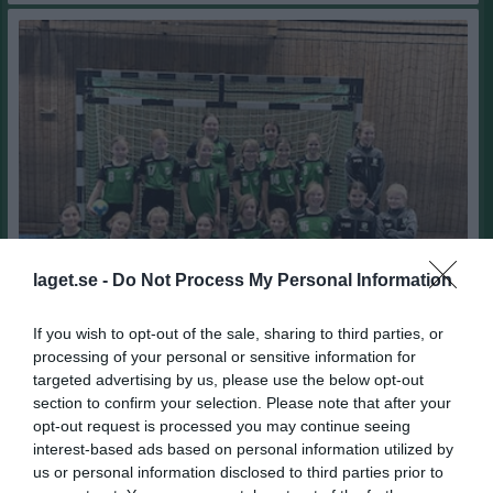
laget.se -
Do Not Process My Personal Information
If you wish to opt-out of the sale, sharing to third parties, or
processing of your personal or sensitive information for
God jul och Gott nytt år!
🎄
🎅
🎁
targeted advertising by us, please use the below opt-out
Tack till alla fina tjejer i laget som kämpar hårt på träningar och matcher och har en sån fin laganda. Bild från matchen i Ulricehamn 18/12. Tack även till alla föräldrar som ställer upp med kiosk, sekretariat och körning. God jul och så syns vi igen 9/1. Mvh Ledarna genom Camilla
section to confirm your selection. Please note that after your
F14 - födda 2012
23 dec 2022
1
opt-out request is processed you may continue seeing
Visa fler nyheter
interest-based ads based on personal information utilized by
us or personal information disclosed to third parties prior to