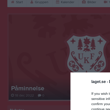
Start
Gruppen
Kalender
Bilder
V
laget.se -
Påminnelse
If you wish 
18 dec 2022
0
sensitive in
confirm you
continue se