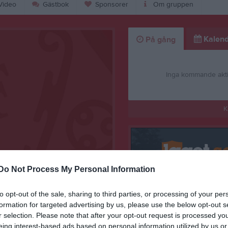
ideo
Gästbok
Sponsorer
Om gruppen
Kalend
På gång
Inga kommande akti
K
Do Not Process My Personal Information
Välkomna till laget
to opt-out of the sale, sharing to third parties, or processing of your per
11 sep 2022
0
formation for targeted advertising by us, please use the below opt-out s
r selection. Please note that after your opt-out request is processed y
eing interest-based ads based on personal information utilized by us or