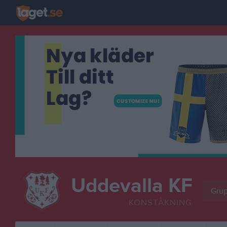
Uddevalla KF
Grup
KONSTÅKNING