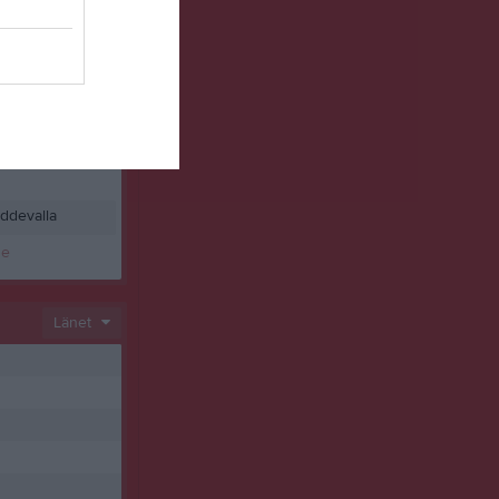
ddevalla
se
Länet