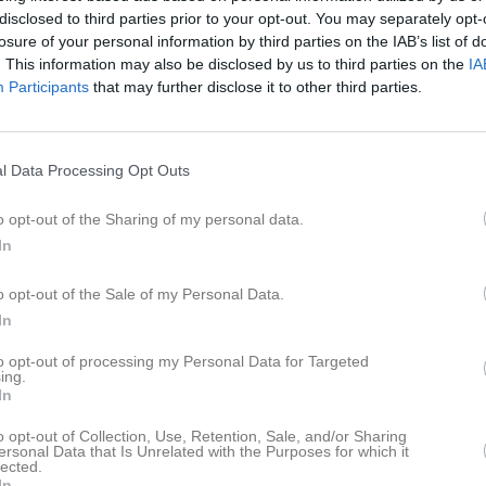
Gruppnyheter
disclosed to third parties prior to your opt-out. You may separately opt-
losure of your personal information by third parties on the IAB’s list of
00-15.50 Fys 16.00-16.45
. This information may also be disclosed by us to third parties on the
IA
Participants
that may further disclose it to other third parties.
Nyheter från föreningen
ation!
Isshow 2026 - Svenska Leg
Välkommen till er nya gruppsida på laget.se! Den blir central i all kommunikation mellan aktiva, ledare, föräldrar och andra intresserade. För att komma igång direkt med en bra kommunikation i och omkring gruppen finns ett antal viktiga punkter för sidans administratör: • Logga in och lägga till alla aktiva och ledare under Medlemmar. • Fylla på kalendern med alla inplanerade aktiviteter. Matcher läggs till via Serier medan träningar och andra aktiviteter läggs till via Aktiviteter. • Skriv nyheter löpande och berätta om verksamheten. I takt med att nya nyheter läggs till kommer den här nyhetstexten att försvinna. Om någon i gruppen har frågor om laget.se är man alltid välkommen att kontakta vår support på support@laget.se eller 019-15 44 00. Varmt välkomna till laget.se!
4 aug
l Data Processing Opt Outs
4 aug
o opt-out of the Sharing of my personal data.
4 aug
pdaterade album
In
3 aug
Kallelse till Årsmöte
o opt-out of the Sale of my Personal Data.
In
Facebook
to opt-out of processing my Personal Data for Targeted
ing.
 finns skapat
In
administratör och skapa ert första
o opt-out of Collection, Use, Retention, Sale, and/or Sharing
ersonal Data that Is Unrelated with the Purposes for which it
lected.
In