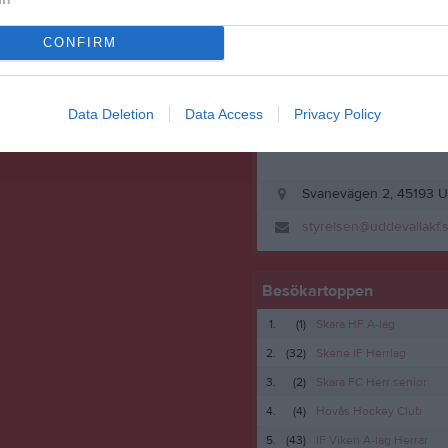
Kansli
CONFIRM
Data Deletion
Data Access
Privacy Policy
Svanevägen 2, 45193 U
styrelsen@uddevallakf.
Besökartoppen
1.
(1)
Skara HF A-lag
2.
(32)
Skene IF Herrlag
3.
(2)
Skara FC Herr senior
4.
(4)
Hovås Hockey Club
5.
(43)
IF Viken A-lag Herrar