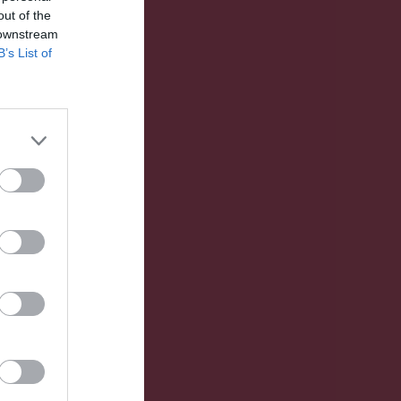
out of the
 downstream
B’s List of
ender På Is
Valberedningens förslag till styrelse UKF kommande säsong
Valberedningens förslag till styrelse UKF kommande säsong
Valberedningens förslag till styrelse UKF kommande säsong