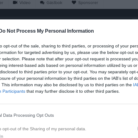
er
Video
Gästbok
Sponsorer
L
Do Not Process My Personal Information
pr 2026, 17:30
Tvärskogs IF
- Gullabo-Gullaboås
to opt-out of the sale, sharing to third parties, or processing of your per
pr 2026, 16:00
Persnäs AIF -
Tvärskogs IF
formation for targeted advertising by us, please use the below opt-out s
r selection. Please note that after your opt-out request is processed y
pr 2026, 18:45
Tvärskogs IF
- Runsten-Möck. IF
eing interest-based ads based on personal information utilized by us or
j 2026, 16:00
Blomstermåla IK -
Tvärskogs IF
disclosed to third parties prior to your opt-out. You may separately opt-
losure of your personal information by third parties on the IAB’s list of
j 2026, 16:00
Tvärskogs IF
- Bäckebo GoIF
. This information may also be disclosed by us to third parties on the
IA
Participants
that may further disclose it to other third parties.
aj 2026, 14:00
Kalmar AIK FK -
Tvärskogs IF
aj 2026, 19:00
Kalmarpolisens IF -
Tvärskogs IF
n 2026, 19:00
Tvärskogs IF
- Böda-Högby
l Data Processing Opt Outs
n 2026, 19:00
Glömminge-Algutsrums IF -
Tvärskogs IF
o opt-out of the Sharing of my personal data.
 2026, 19:00
Tvärskogs IF
- Mönsterås GOIF
In