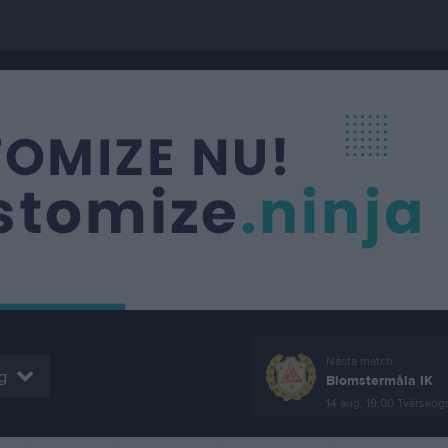
Nästa match
g
Blomstermåla IK
14 aug, 19:00
Tvärskogs